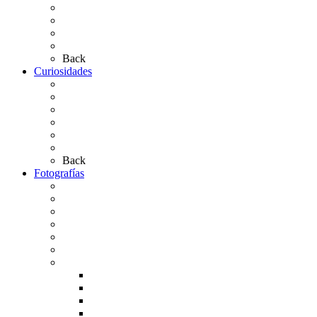
Simpecados Hdades. No Filiales
Las Medallas
Las Carretas
Las Casas de Hermandad
Back
Curiosidades
Las abuelas almonteñas
El techo de la Ermita
Exvotos del Rocío
Saca de Yeguas 2025
El Rocío Chico
Más curiosidades…
Back
Fotografías
Galería Fotográfica
Fotos antiguas
Fotos de Las Carretas
Fotos de la Virgen
La Virgen en el Simpecado
Carteles del Rocío
Fotos de la romería
Rocío 2005
Rocío 2006
Rocío 2007
Rocío 2008