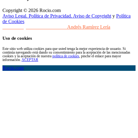
Copyright © 2026 Rocio.com
Aviso Legal. Política de Privacidad. Aviso de Copyright
y
Política
de Cookies
Desarrollo y Diseño Web Sevilla
Andrés Ramírez Lería
Uso de cookies
Este sitio web utiliza cookies para que usted tenga la mejor experiencia de usuario. Si
continúa navegando está dando su consentimiento para la aceptación de las mencionadas
cookies y la aceptación de nuestra
política de cookies
, pinche el enlace para mayor
información.
ACEPTAR
Rocio.com