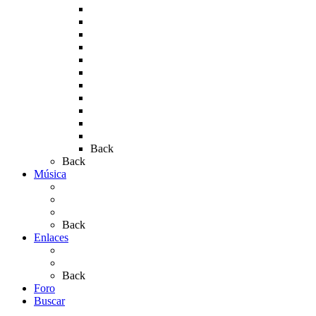
Rocío 2009
Rocío 2010
Rocío 2011
Rocío 2012
Rocío 2013
Rocío 2017
Rocio 2015
Rocío 2018
Rocío 2019
Rocío 2022
Rocío 2023
Back
Back
Música
Sevillanas
Salves a La Virgen del Rocío
Videos
Back
Enlaces
Al Rocío
Coros Rocieros
Back
Foro
Buscar