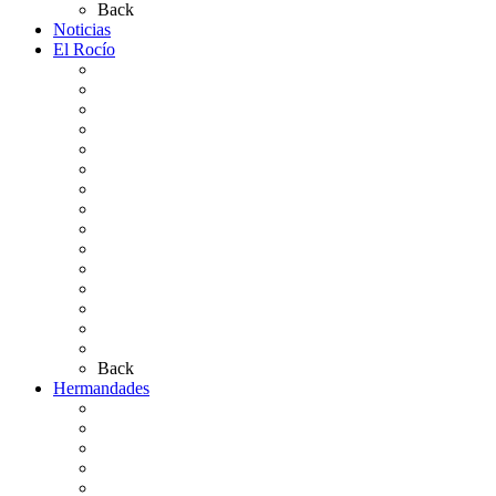
Back
Noticias
El Rocío
Qué es el Rocío
La Leyenda
Ir al Rocío
La Virgen del Rocío
La Coronación
Cronología
El Rocío Chico
El Traslado
El Camino Europeo
¿Qué sabes del Rocío?
Personajes Ilustres del Rocío
Las Ermitas
El Retablo
Bibliografía
Artículos de autor
Back
Hermandades
Situación de Simpecados 2026
Carteles Rocío 2026
Hermandades y Agrupaciones
Presentación de Hermandades 2026
Los Simpecados Hdades. Filiales