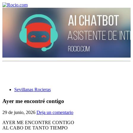
¡Bienvenido! Soy el asistente virtual de rocio.com.
¿En qué puedo ayudarte?
Sevillanas Rocieras
Historia de la Virgen del Rocío
Ayer me encontré contigo
¿Cuándo es la romería del Rocío?
29 de junio, 2026
Deja un comentario
¿Cuántas hermandades participan en la romería?
AYER ME ENCONTRE CONTIGO
AL CABO DE TANTO TIEMPO
¿Cuándo se construyó la primera ermita?