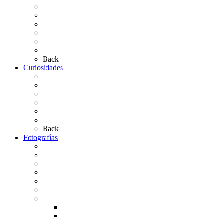
Presentación de Hermandades 2026
Los Simpecados Hdades. Filiales
Simpecados Hdades. No Filiales
Las Medallas
Las Carretas
Las Casas de Hermandad
Back
Curiosidades
Las abuelas almonteñas
El techo de la Ermita
Exvotos del Rocío
Saca de Yeguas 2025
El Rocío Chico
Más curiosidades…
Back
Fotografías
Galería Fotográfica
Fotos antiguas
Fotos de Las Carretas
Fotos de la Virgen
La Virgen en el Simpecado
Carteles del Rocío
Fotos de la romería
Rocío 2005
Rocío 2006