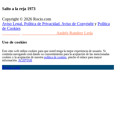
Salto a la reja 1973
Copyright © 2026 Rocio.com
Aviso Legal. Política de Privacidad. Aviso de Copyright
y
Política
de Cookies
Desarrollo y Diseño Web Sevilla
Andrés Ramírez Lería
Uso de cookies
Este sitio web utiliza cookies para que usted tenga la mejor experiencia de usuario. Si
continúa navegando está dando su consentimiento para la aceptación de las mencionadas
cookies y la aceptación de nuestra
política de cookies
, pinche el enlace para mayor
información.
ACEPTAR
Rocio.com