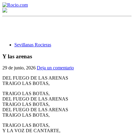
Sevillanas Rocieras
Y las arenas
¡Bienvenido! Soy el asistente virtual de rocio.com.
29 de junio, 2026
Deja un comentario
¿En qué puedo ayudarte?
DEL FUEGO DE LAS ARENAS
TRAIGO LAS BOTAS,
TRAIGO LAS BOTAS,
Historia de la Virgen del Rocío
DEL FUEGO DE LAS ARENAS
TRAIGO LAS BOTAS,
¿Cuándo es la romería del Rocío?
DEL FUEGO DE LAS ARENAS
TRAIGO LAS BOTAS,
¿Cuántas hermandades participan en la romería?
TRAIGO LAS BOTAS,
¿Cuándo se construyó la primera ermita?
Y LA VOZ DE CANTARTE,