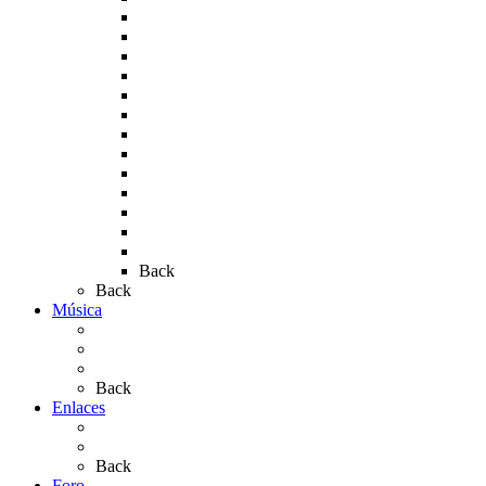
Rocío 2007
Rocío 2008
Rocío 2009
Rocío 2010
Rocío 2011
Rocío 2012
Rocío 2013
Rocío 2017
Rocio 2015
Rocío 2018
Rocío 2019
Rocío 2022
Rocío 2023
Back
Back
Música
Sevillanas
Salves a La Virgen del Rocío
Videos
Back
Enlaces
Al Rocío
Coros Rocieros
Back
Foro