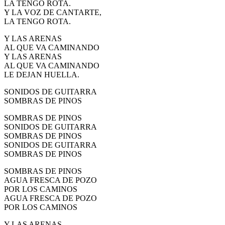
LA TENGO ROTA.
El traslado cada siete años
Y LA VOZ DE CANTARTE,
LA TENGO ROTA.
¿Cuales son los actos principales que se celebran en el
Rocío?
Y LAS ARENAS
AL QUE VA CAMINANDO
Quiero hacer el camino,¿que tengo que hacer?
Y LAS ARENAS
AL QUE VA CAMINANDO
En el Rocío, ¿dónde me alojo?
LE DEJAN HUELLA.
SONIDOS DE GUITARRA
SOMBRAS DE PINOS
SOMBRAS DE PINOS
SONIDOS DE GUITARRA
SOMBRAS DE PINOS
SONIDOS DE GUITARRA
SOMBRAS DE PINOS
SOMBRAS DE PINOS
AGUA FRESCA DE POZO
POR LOS CAMINOS
AGUA FRESCA DE POZO
POR LOS CAMINOS
Y LAS ARENAS