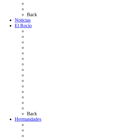
Planos de los caminos
Preguntas frecuentes
Back
Noticias
El Rocío
Qué es el Rocío
La Leyenda
Ir al Rocío
La Virgen del Rocío
La Coronación
Cronología
El Rocío Chico
El Traslado
El Camino Europeo
¿Qué sabes del Rocío?
Personajes Ilustres del Rocío
Las Ermitas
El Retablo
Bibliografía
Artículos de autor
Back
Hermandades
Situación de Simpecados 2026
Carteles Rocío 2026
Hermandades y Agrupaciones