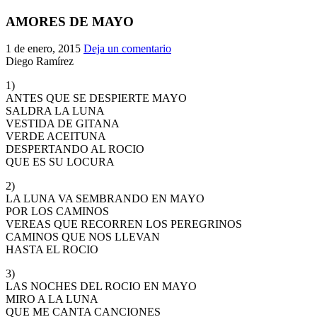
El traslado cada siete años
AMORES DE MAYO
¿Cuales son los actos principales que se celebran en el
1 de enero, 2015
Deja un comentario
Rocío?
Diego Ramírez
Quiero hacer el camino,¿que tengo que hacer?
1)
En el Rocío, ¿dónde me alojo?
ANTES QUE SE DESPIERTE MAYO
SALDRA LA LUNA
VESTIDA DE GITANA
VERDE ACEITUNA
DESPERTANDO AL ROCIO
QUE ES SU LOCURA
2)
LA LUNA VA SEMBRANDO EN MAYO
POR LOS CAMINOS
VEREAS QUE RECORREN LOS PEREGRINOS
CAMINOS QUE NOS LLEVAN
HASTA EL ROCIO
3)
LAS NOCHES DEL ROCIO EN MAYO
MIRO A LA LUNA
QUE ME CANTA CANCIONES