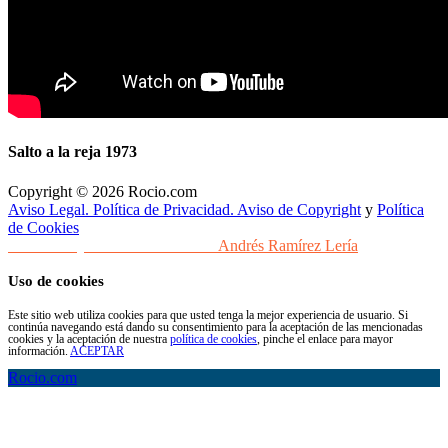
Salto a la reja 1973
Copyright © 2026 Rocio.com
Aviso Legal. Política de Privacidad. Aviso de Copyright
y
Política
de Cookies
Desarrollo y Diseño Web Sevilla
Andrés Ramírez Lería
Uso de cookies
Este sitio web utiliza cookies para que usted tenga la mejor experiencia de usuario. Si
continúa navegando está dando su consentimiento para la aceptación de las mencionadas
cookies y la aceptación de nuestra
política de cookies
, pinche el enlace para mayor
información.
ACEPTAR
Rocio.com