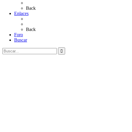
Videos
Back
Enlaces
Al Rocío
Coros Rocieros
Back
Foro
Buscar