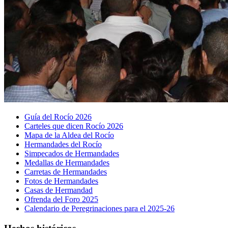
Guía del Rocío 2026
Carteles que dicen Rocío 2026
Mapa de la Aldea del Rocío
Hermandades del Rocío
Simpecados de Hermandades
Medallas de Hermandades
Carretas de Hermandades
Fotos de Hermandades
Casas de Hermandad
Ofrenda del Foro 2025
Calendario de Peregrinaciones para el 2025-26