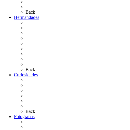
Bibliografía
Artículos de autor
Back
Hermandades
Situación de Simpecados 2026
Carteles Rocío 2026
Hermandades y Agrupaciones
Presentación de Hermandades 2026
Los Simpecados Hdades. Filiales
Simpecados Hdades. No Filiales
Las Medallas
Las Carretas
Las Casas de Hermandad
Back
Curiosidades
Las abuelas almonteñas
El techo de la Ermita
Exvotos del Rocío
Saca de Yeguas 2025
El Rocío Chico
Más curiosidades…
Back
Fotografías
Galería Fotográfica
Fotos antiguas