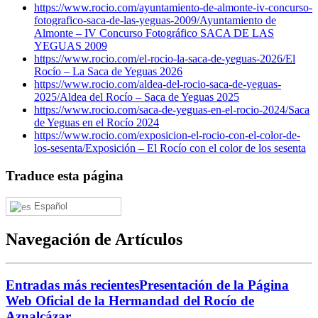
https://www.rocio.com/ayuntamiento-de-almonte-iv-concurso-
fotografico-saca-de-las-yeguas-2009/
Ayuntamiento de
Almonte – IV Concurso Fotográfico SACA DE LAS
YEGUAS 2009
https://www.rocio.com/el-rocio-la-saca-de-yeguas-2026/
El
Rocío – La Saca de Yeguas 2026
https://www.rocio.com/aldea-del-rocio-saca-de-yeguas-
2025/
Aldea del Rocío – Saca de Yeguas 2025
https://www.rocio.com/saca-de-yeguas-en-el-rocio-2024/
Saca
de Yeguas en el Rocío 2024
https://www.rocio.com/exposicion-el-rocio-con-el-color-de-
los-sesenta/
Exposición – El Rocío con el color de los sesenta
Traduce esta página
Español
Navegación de Artículos
Entradas más recientes
Presentación de la Página
Web Oficial de la Hermandad del Rocío de