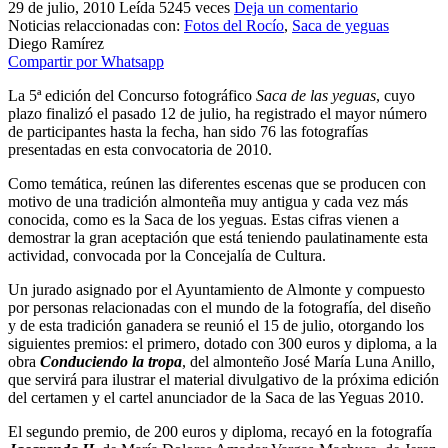
29 de julio, 2010
Leída 5245 veces
Deja un comentario
El traslado cada siete años
Noticias relaccionadas con:
Fotos del Rocío
,
Saca de yeguas
Diego Ramírez
¿Cuales son los actos principales que se celebran en el
Compartir por Whatsapp
Rocío?
La 5ª edición del Concurso fotográfico
Saca de las yeguas
, cuyo
Quiero hacer el camino,¿que tengo que hacer?
plazo finalizó el pasado 12 de julio, ha registrado el mayor número
de participantes hasta la fecha, han sido 76 las fotografías
En el Rocío, ¿dónde me alojo?
presentadas en esta convocatoria de 2010.
Como temática, reúnen las diferentes escenas que se producen con
motivo de una tradición almonteña muy antigua y cada vez más
conocida, como es la Saca de los yeguas. Estas cifras vienen a
demostrar la gran aceptación que está teniendo paulatinamente esta
actividad, convocada por la Concejalía de Cultura.
Un jurado asignado por el Ayuntamiento de Almonte y compuesto
por personas relacionadas con el mundo de la fotografía, del diseño
y de esta tradición ganadera se reunió el 15 de julio, otorgando los
siguientes premios: el primero, dotado con 300 euros y diploma, a la
obra
Conduciendo la tropa
, del almonteño José María Luna Anillo,
que servirá para ilustrar el material divulgativo de la próxima edición
del certamen y el cartel anunciador de la Saca de las Yeguas 2010.
El segundo premio, de 200 euros y diploma, recayó en la fotografía