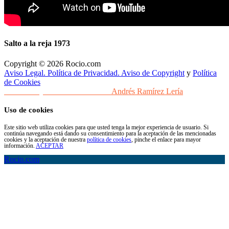
Salto a la reja 1973
Copyright © 2026 Rocio.com
Aviso Legal. Política de Privacidad. Aviso de Copyright
y
Política
de Cookies
Desarrollo y Diseño Web Sevilla
Andrés Ramírez Lería
Uso de cookies
Este sitio web utiliza cookies para que usted tenga la mejor experiencia de usuario. Si
continúa navegando está dando su consentimiento para la aceptación de las mencionadas
cookies y la aceptación de nuestra
política de cookies
, pinche el enlace para mayor
información.
ACEPTAR
Rocio.com