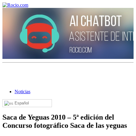
¡Bienvenido! Soy el asistente virtual de rocio.com.
¿En qué puedo ayudarte?
Noticias
Historia de la Virgen del Rocío
Español
¿Cuándo es la romería del Rocío?
Saca de Yeguas 2010 – 5ª edición del
¿Cuántas hermandades participan en la romería?
Concurso fotográfico Saca de las yeguas
¿Cuándo se construyó la primera ermita?