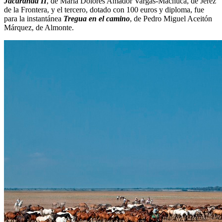
Jacaranda II
, de María Dolores Amador Vargas-Machuca, de Jerez
de la Frontera, y el tercero, dotado con 100 euros y diploma, fue
para la instantánea
Tregua en el camino
, de Pedro Miguel Aceitón
Márquez, de Almonte.