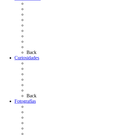
Situación de Simpecados 2026
Carteles Rocío 2026
Hermandades y Agrupaciones
Presentación de Hermandades 2026
Los Simpecados Hdades. Filiales
Simpecados Hdades. No Filiales
Las Medallas
Las Carretas
Las Casas de Hermandad
Back
Curiosidades
Las abuelas almonteñas
El techo de la Ermita
Exvotos del Rocío
Saca de Yeguas 2025
El Rocío Chico
Más curiosidades…
Back
Fotografías
Galería Fotográfica
Fotos antiguas
Fotos de Las Carretas
Fotos de la Virgen
La Virgen en el Simpecado
Carteles del Rocío