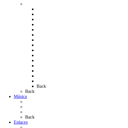
Fotos de la romería
Rocío 2005
Rocío 2006
Rocío 2007
Rocío 2008
Rocío 2009
Rocío 2010
Rocío 2011
Rocío 2012
Rocío 2013
Rocío 2017
Rocio 2015
Rocío 2018
Rocío 2019
Rocío 2022
Rocío 2023
Back
Back
Música
Sevillanas
Salves a La Virgen del Rocío
Videos
Back
Enlaces
Al Rocío