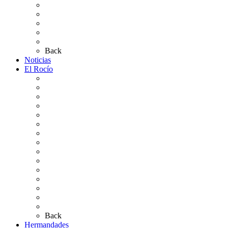
Pases Romería 2026
Carteles Rocío 2026
Plano de la Aldea
Planos de los caminos
Preguntas frecuentes
Back
Noticias
El Rocío
Qué es el Rocío
La Leyenda
Ir al Rocío
La Virgen del Rocío
La Coronación
Cronología
El Rocío Chico
El Traslado
El Camino Europeo
¿Qué sabes del Rocío?
Personajes Ilustres del Rocío
Las Ermitas
El Retablo
Bibliografía
Artículos de autor
Back
Hermandades