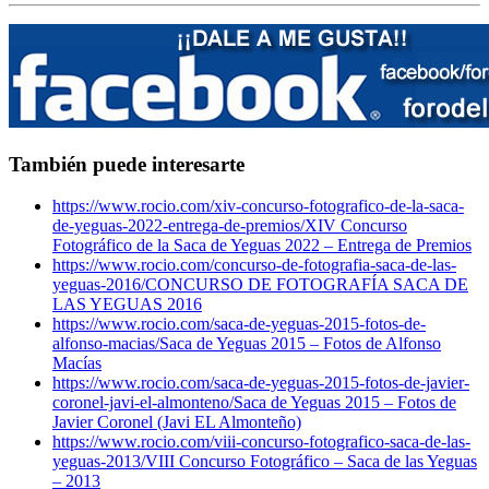
También puede interesarte
https://www.rocio.com/xiv-concurso-fotografico-de-la-saca-
de-yeguas-2022-entrega-de-premios/
XIV Concurso
Fotográfico de la Saca de Yeguas 2022 – Entrega de Premios
https://www.rocio.com/concurso-de-fotografia-saca-de-las-
yeguas-2016/
CONCURSO DE FOTOGRAFÍA SACA DE
LAS YEGUAS 2016
https://www.rocio.com/saca-de-yeguas-2015-fotos-de-
alfonso-macias/
Saca de Yeguas 2015 – Fotos de Alfonso
Macías
https://www.rocio.com/saca-de-yeguas-2015-fotos-de-javier-
coronel-javi-el-almonteno/
Saca de Yeguas 2015 – Fotos de
Javier Coronel (Javi EL Almonteño)
https://www.rocio.com/viii-concurso-fotografico-saca-de-las-
yeguas-2013/
VIII Concurso Fotográfico – Saca de las Yeguas
– 2013