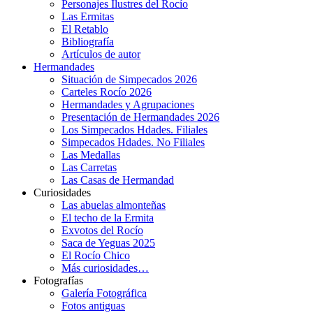
Personajes Ilustres del Rocío
Las Ermitas
El Retablo
Bibliografía
Artículos de autor
Hermandades
Situación de Simpecados 2026
Carteles Rocío 2026
Hermandades y Agrupaciones
Presentación de Hermandades 2026
Los Simpecados Hdades. Filiales
Simpecados Hdades. No Filiales
Las Medallas
Las Carretas
Las Casas de Hermandad
Curiosidades
Las abuelas almonteñas
El techo de la Ermita
Exvotos del Rocío
Saca de Yeguas 2025
El Rocío Chico
Más curiosidades…
Fotografías
Galería Fotográfica
Fotos antiguas