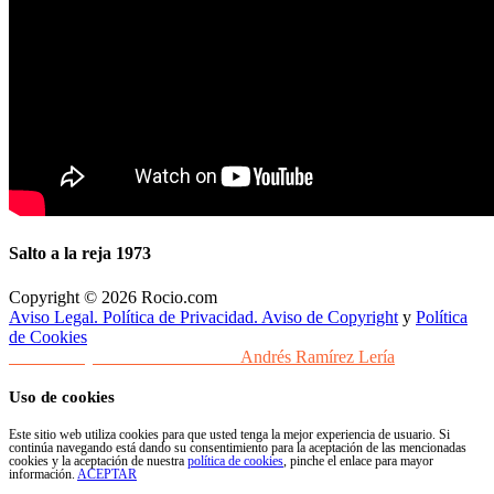
Salto a la reja 1973
Copyright © 2026 Rocio.com
Aviso Legal. Política de Privacidad. Aviso de Copyright
y
Política
de Cookies
Desarrollo y Diseño Web Sevilla
Andrés Ramírez Lería
Uso de cookies
Este sitio web utiliza cookies para que usted tenga la mejor experiencia de usuario. Si
continúa navegando está dando su consentimiento para la aceptación de las mencionadas
cookies y la aceptación de nuestra
política de cookies
, pinche el enlace para mayor
información.
ACEPTAR