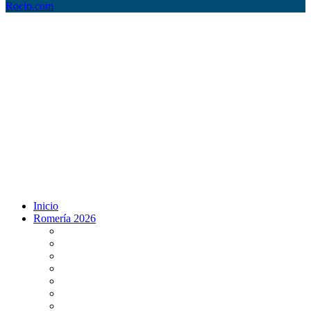
Rocio.com
Inicio
Romería 2026
Programa Romería 2026
Salto de la reja 2026
Salida y Entrada de la Virgen 2026
Presentación Hdades EN DIRECTO
Misa de Pentecostés 2026 en DIRECTO
Situación Simpecados 2026
Paso por Coria del Río 2026