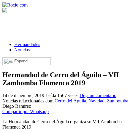
Hermandades
Noticias
Español
¡Bienvenido! Soy el asistente virtual de rocio.com.
Hermandad de Cerro del Águila – VII
¿En qué puedo ayudarte?
Zambomba Flamenca 2019
14 de diciembre, 2019
Leída 1567 veces
Deja un comentario
Historia de la Virgen del Rocío
Noticias relaccionadas con:
Cerro del Águila
,
Navidad
,
Zambomba
Diego Ramírez
¿Cuándo es la romería del Rocío?
Compartir por Whatsapp
¿Cuántas hermandades participan en la romería?
La Hermandad de Cerro del Águila organiza su VII Zambomba
Flamenca 2019
¿Cuándo se construyó la primera ermita?