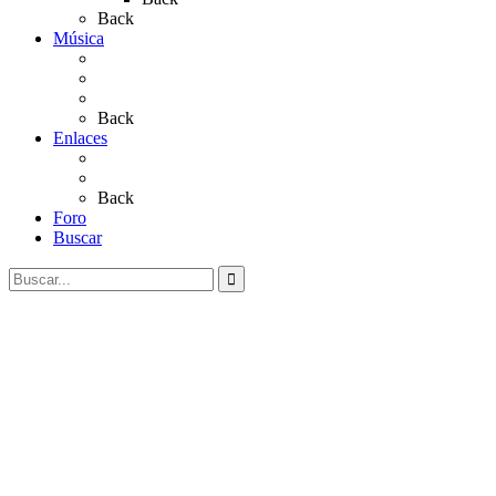
Back
Música
Sevillanas
Salves a La Virgen del Rocío
Videos
Back
Enlaces
Al Rocío
Coros Rocieros
Back
Foro
Buscar