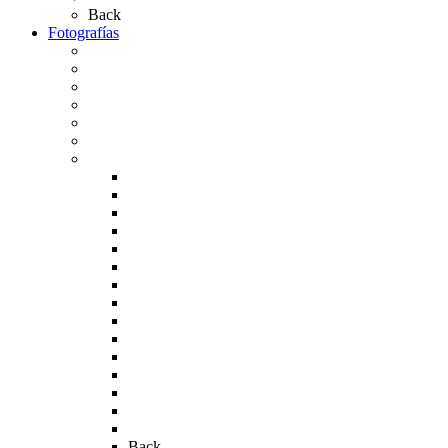
Back
Fotografías
Galería Fotográfica
Fotos antiguas
Fotos de Las Carretas
Fotos de la Virgen
La Virgen en el Simpecado
Carteles del Rocío
Fotos de la romería
Rocío 2005
Rocío 2006
Rocío 2007
Rocío 2008
Rocío 2009
Rocío 2010
Rocío 2011
Rocío 2012
Rocío 2013
Rocío 2017
Rocio 2015
Rocío 2018
Rocío 2019
Rocío 2022
Rocío 2023
Back