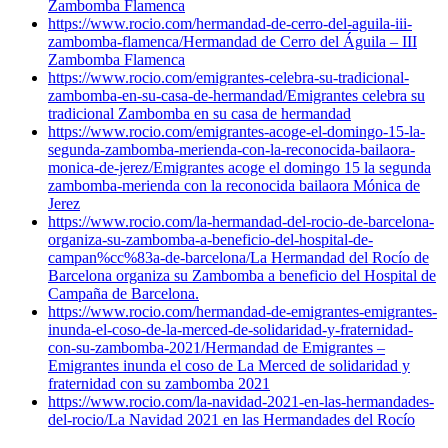
Zambomba Flamenca
https://www.rocio.com/hermandad-de-cerro-del-aguila-iii-
zambomba-flamenca/
Hermandad de Cerro del Águila – III
Zambomba Flamenca
https://www.rocio.com/emigrantes-celebra-su-tradicional-
zambomba-en-su-casa-de-hermandad/
Emigrantes celebra su
tradicional Zambomba en su casa de hermandad
https://www.rocio.com/emigrantes-acoge-el-domingo-15-la-
segunda-zambomba-merienda-con-la-reconocida-bailaora-
monica-de-jerez/
Emigrantes acoge el domingo 15 la segunda
zambomba-merienda con la reconocida bailaora Mónica de
Jerez
https://www.rocio.com/la-hermandad-del-rocio-de-barcelona-
organiza-su-zambomba-a-beneficio-del-hospital-de-
campan%cc%83a-de-barcelona/
La Hermandad del Rocío de
Barcelona organiza su Zambomba a beneficio del Hospital de
Campaña de Barcelona.
https://www.rocio.com/hermandad-de-emigrantes-emigrantes-
inunda-el-coso-de-la-merced-de-solidaridad-y-fraternidad-
con-su-zambomba-2021/
Hermandad de Emigrantes –
Emigrantes inunda el coso de La Merced de solidaridad y
fraternidad con su zambomba 2021
https://www.rocio.com/la-navidad-2021-en-las-hermandades-
del-rocio/
La Navidad 2021 en las Hermandades del Rocío