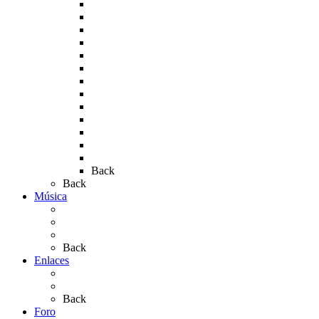
Rocío 2007
Rocío 2008
Rocío 2009
Rocío 2010
Rocío 2011
Rocío 2012
Rocío 2013
Rocío 2017
Rocio 2015
Rocío 2018
Rocío 2019
Rocío 2022
Rocío 2023
Back
Back
Música
Sevillanas
Salves a La Virgen del Rocío
Videos
Back
Enlaces
Al Rocío
Coros Rocieros
Back
Foro