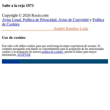
Salto a la reja 1973
Copyright © 2026 Rocio.com
Aviso Legal. Política de Privacidad. Aviso de Copyright
y
Política
de Cookies
Desarrollo y Diseño Web Sevilla
Andrés Ramírez Lería
Uso de cookies
Este sitio web utiliza cookies para que usted tenga la mejor experiencia de usuario. Si
continúa navegando está dando su consentimiento para la aceptación de las mencionadas
cookies y la aceptación de nuestra
política de cookies
, pinche el enlace para mayor
información.
ACEPTAR
Rocio.com