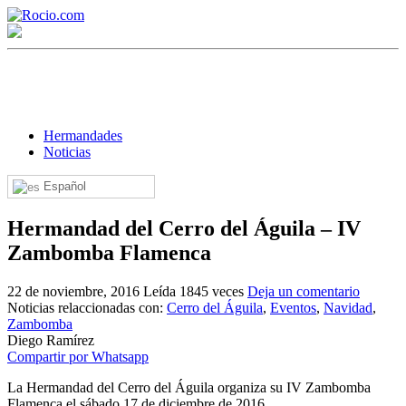
Hermandades
Noticias
Español
¡Bienvenido! Soy el asistente virtual de rocio.com.
Hermandad del Cerro del Águila – IV
¿En qué puedo ayudarte?
Zambomba Flamenca
22 de noviembre, 2016
Leída 1845 veces
Deja un comentario
Historia de la Virgen del Rocío
Noticias relaccionadas con:
Cerro del Águila
,
Eventos
,
Navidad
,
Zambomba
¿Cuándo es la romería del Rocío?
Diego Ramírez
Compartir por Whatsapp
¿Cuántas hermandades participan en la romería?
La Hermandad del Cerro del Águila organiza su IV Zambomba
¿Cuándo se construyó la primera ermita?
Flamenca el sábado 17 de diciembre de 2016