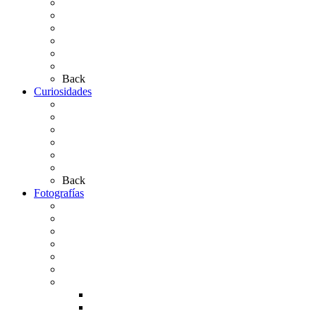
Presentación de Hermandades 2026
Los Simpecados Hdades. Filiales
Simpecados Hdades. No Filiales
Las Medallas
Las Carretas
Las Casas de Hermandad
Back
Curiosidades
Las abuelas almonteñas
El techo de la Ermita
Exvotos del Rocío
Saca de Yeguas 2025
El Rocío Chico
Más curiosidades…
Back
Fotografías
Galería Fotográfica
Fotos antiguas
Fotos de Las Carretas
Fotos de la Virgen
La Virgen en el Simpecado
Carteles del Rocío
Fotos de la romería
Rocío 2005
Rocío 2006