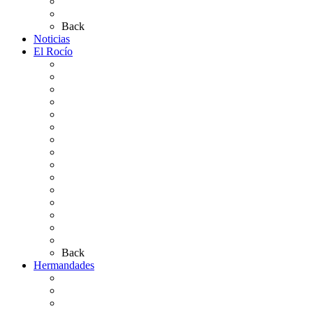
Planos de los caminos
Preguntas frecuentes
Back
Noticias
El Rocío
Qué es el Rocío
La Leyenda
Ir al Rocío
La Virgen del Rocío
La Coronación
Cronología
El Rocío Chico
El Traslado
El Camino Europeo
¿Qué sabes del Rocío?
Personajes Ilustres del Rocío
Las Ermitas
El Retablo
Bibliografía
Artículos de autor
Back
Hermandades
Situación de Simpecados 2026
Carteles Rocío 2026
Hermandades y Agrupaciones