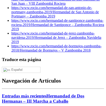
San Juan – VIII Zambombá Rociera
https://www.rocio.com/hermandad-de-san-antonio-de-
portmany-zambomba-2019/
Hermandad de San Antonio de
Portmany – Zambomba 2019
https://www.rocio.com/hermandad-de-santiponce-zambomba-
rociera-2019/
Hermandad de Santiponce – Zambomba Rociera
2019
https://www.rocio.com/hermandad-de-jerez-zambomba-
navidena-2019/
Hermandad de Jerez – Zambomba Navideña
2019
https://www.rocio.com/hermandad-de-bormujos-zambomba-
2018/
Hermandad de Bormujos – V Zambomba 2018
Traduce esta página
Español
Navegación de Artículos
Entradas más recientes
Hermandad de Dos
Hermanas – III Marcha a Caballo