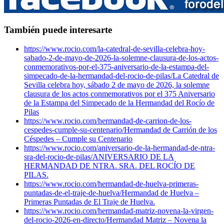
También puede interesarte
https://www.rocio.com/la-catedral-de-sevilla-celebra-hoy-
sabado-2-de-mayo-de-2026-la-solemne-clausura-de-los-actos-
conmemorativos-por-el-375-aniversario-de-la-estampa-del-
simpecado-de-la-hermandad-del-rocio-de-pilas/
La Catedral de
Sevilla celebra hoy, sábado 2 de mayo de 2026, la solemne
clausura de los actos conmemorativos por el 375 Aniversario
de la Estampa del Simpecado de la Hermandad del Rocío de
Pilas
https://www.rocio.com/hermandad-de-carrion-de-los-
cespedes-cumple-su-centenario/
Hermandad de Carrión de los
Céspedes – Cumple su Centenario
https://www.rocio.com/aniversario-de-la-hermandad-de-ntra-
sra-del-rocio-de-pilas/
ANIVERSARIO DE LA
HERMANDAD DE NTRA. SRA. DEL ROCÍO DE
PILAS.
https://www.rocio.com/hermandad-de-huelva-primeras-
puntadas-de-el-traje-de-huelva/
Hermandad de Huelva –
Primeras Puntadas de El Traje de Huelva.
https://www.rocio.com/hermandad-matriz-novena-la-virgen-
del-rocio-2026-en-directo/
Hermandad Matriz – Novena la