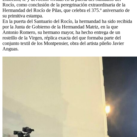
Rocío, como conclusión de la peregrinación extraordinaria de la
El traslado cada siete años
Hermandad del Rocío de Pilas, que celebra el 375.º aniversario de
su primitiva estampa.
¿Cuales son los actos principales que se celebran en el
En la puerta del Santuario del Rocío, la hermandad ha sido recibida
Rocío?
por la Junta de Gobierno de la Hermandad Matriz, en la que
Quiero hacer el camino,¿que tengo que hacer?
Antonio Romero, su hermano mayor, ha hecho entrega de un
rostrillo de la Virgen, réplica exacta del que formaba parte del
En el Rocío, ¿dónde me alojo?
conjunto textil de los Montpensier, obra del artista pileño Javier
Anguas.