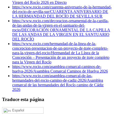
Virgen del Rocío 2026 en Directo
https://www.rocio.com/cuarenta-aniversario-de-la-hermandad-
del-rocio-de-sevilla-sur/
CUARENTA ANIVERSARIO DE
LA HERMANDAD DEL ROCÍO DE SEVILLA SUR
https://www.rocio.com/decoracion-ornamental-de-la-capilla-
de-las-andas-de-la-virgen-en-el-santuario-del-
rocio/
DECORACIÓN ORNAMENTAL DE LA CAPILLA
DE LAS ANDAS DE LA VIRGEN EN EL SANTUARIO
DEL ROCÍO
https://www.rocio.com/hermandad-de-la-linea-de-la-
concepcion-presentacion-de-un-proyecto-de-traje-completo-
para-la-virgen-del-rocio/
Hermandad de La Línea de la
Concepción – Presentación de un proyecto de traje completo
para la Virgen del Rocío
https://www.rocio.com/asamblea-comarcal-caminos-de-
huelva-2026/
Asamblea Comarcal Caminos de Huelva 2026
https://www.rocio.com/asamblea-comarcal-de-las-
hermandades-del-rocio-camino-de-cadiz-2026/
Asamblea
comarcal de las hermandades del Rocío camino de Cádiz
2026
Traduce esta página
Español