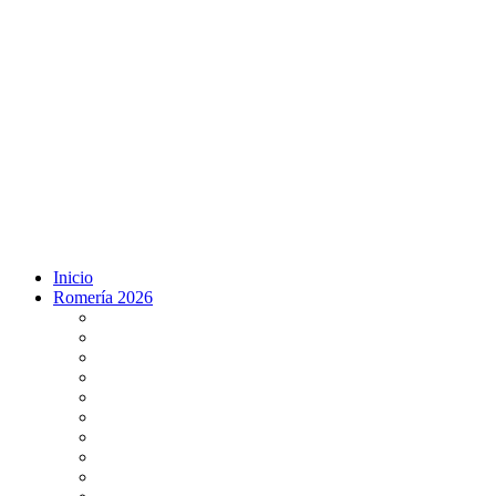
Inicio
Romería 2026
Programa Romería 2026
Salto de la reja 2026
Salida y Entrada de la Virgen 2026
Presentación Hdades EN DIRECTO
Misa de Pentecostés 2026 en DIRECTO
Situación Simpecados 2026
Paso por Coria del Río 2026
Paso Vado de Quema 2026
Paso por Villamanrique 2026