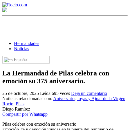
Hermandades
Noticias
Español
¡Bienvenido! Soy el asistente virtual de rocio.com.
La Hermandad de Pilas celebra con
¿En qué puedo ayudarte?
emoción su 375 aniversario.
25 de octubre, 2025
Leída 695 veces
Deja un comentario
Historia de la Virgen del Rocío
Noticias relaccionadas con:
Aniversario
,
Joyas y Ajuar de la Virgen
Rocío
,
Pilas
¿Cuándo es la romería del Rocío?
Diego Ramírez
Compartir por Whatsapp
¿Cuántas hermandades participan en la romería?
Pilas celebra con emoción su aniversario
¿Cuándo se construyó la primera ermita?
Emoción, fe y devoción vividas en la puerta del Santuario del