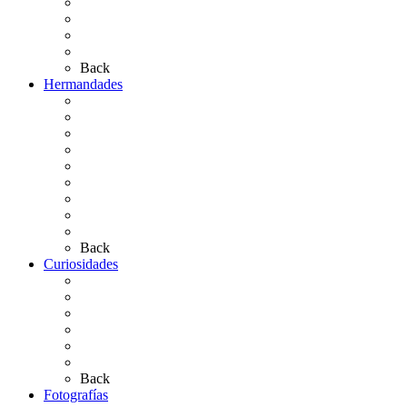
Las Ermitas
El Retablo
Bibliografía
Artículos de autor
Back
Hermandades
Situación de Simpecados 2026
Carteles Rocío 2026
Hermandades y Agrupaciones
Presentación de Hermandades 2026
Los Simpecados Hdades. Filiales
Simpecados Hdades. No Filiales
Las Medallas
Las Carretas
Las Casas de Hermandad
Back
Curiosidades
Las abuelas almonteñas
El techo de la Ermita
Exvotos del Rocío
Saca de Yeguas 2025
El Rocío Chico
Más curiosidades…
Back
Fotografías