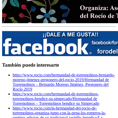
También puede interesarte
https://www.rocio.com/hermandad-de-torremolinos-bernardo-
moreno-jimenez-pregonero-del-rocio-2019/
Hermandad de
Torremolinos – Bernardo Moreno Jiménez, Pregonero del
Rocío 2019
https://www.rocio.com/hermandad-de-torremolinos-
torremolinos-bendice-su-simpecado/
Hermandad de
Torremolinos – Torremolinos bendice su Simpecado
https://www.rocio.com/la-hermandad-del-rocio-de-
torremolinos-organiza-junto-con-la-pena-los-romeros-la-
septima-edicion-de-su-tradicional-rastrillo-benefico/
La