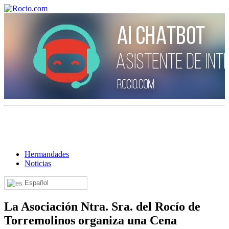
¡Bienvenido! Soy el asistente virtual de rocio.com.
¿En qué puedo ayudarte?
Hermandades
Noticias
Historia de la Virgen del Rocío
Español
¿Cuándo es la romería del Rocío?
¿Cuántas hermandades participan en la romería?
La Asociación Ntra. Sra. del Rocío de
Torremolinos organiza una Cena
¿Cuándo se construyó la primera ermita?