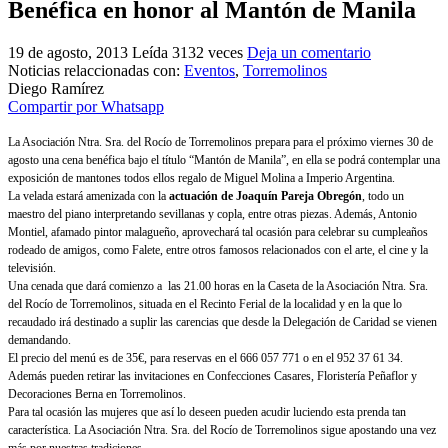
Benéfica en honor al Mantón de Manila
El traslado cada siete años
19 de agosto, 2013
Leída 3132 veces
Deja un comentario
¿Cuales son los actos principales que se celebran en el
Rocío?
Noticias relaccionadas con:
Eventos
,
Torremolinos
Diego Ramírez
Quiero hacer el camino,¿que tengo que hacer?
Compartir por Whatsapp
En el Rocío, ¿dónde me alojo?
La Asociación Ntra. Sra. del Rocío de Torremolinos prepara para el próximo viernes 30 de
agosto una cena benéfica bajo el título “Mantón de Manila”, en ella se podrá contemplar una
exposición de mantones todos ellos regalo de Miguel Molina a Imperio Argentina.
La velada estará amenizada con la
actuación de Joaquín Pareja Obregón
, todo un
maestro del piano interpretando sevillanas y copla, entre otras piezas. Además, Antonio
Montiel, afamado pintor malagueño, aprovechará tal ocasión para celebrar su cumpleaños
rodeado de amigos, como Falete, entre otros famosos relacionados con el arte, el cine y la
televisión.
Una cenada que dará comienzo a las 21.00 horas en la Caseta de la Asociación Ntra. Sra.
del Rocío de Torremolinos, situada en el Recinto Ferial de la localidad y en la que lo
recaudado irá destinado a suplir las carencias que desde la Delegación de Caridad se vienen
demandando.
El precio del menú es de 35€, para reservas en el 666 057 771 o en el 952 37 61 34.
Además pueden retirar las invitaciones en Confecciones Casares, Floristería Peñaflor y
Decoraciones Berna en Torremolinos.
Para tal ocasión las mujeres que así lo deseen pueden acudir luciendo esta prenda tan
característica. La Asociación Ntra. Sra. del Rocío de Torremolinos sigue apostando una vez
más por nuestras tradiciones.