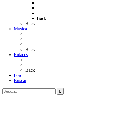
Rocío 2019
Rocío 2022
Rocío 2023
Back
Back
Música
Sevillanas
Salves a La Virgen del Rocío
Videos
Back
Enlaces
Al Rocío
Coros Rocieros
Back
Foro
Buscar