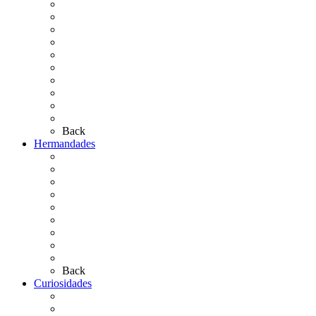
Cronología
El Rocío Chico
El Traslado
El Camino Europeo
¿Qué sabes del Rocío?
Personajes Ilustres del Rocío
Las Ermitas
El Retablo
Bibliografía
Artículos de autor
Back
Hermandades
Situación de Simpecados 2026
Carteles Rocío 2026
Hermandades y Agrupaciones
Presentación de Hermandades 2026
Los Simpecados Hdades. Filiales
Simpecados Hdades. No Filiales
Las Medallas
Las Carretas
Las Casas de Hermandad
Back
Curiosidades
Las abuelas almonteñas
El techo de la Ermita