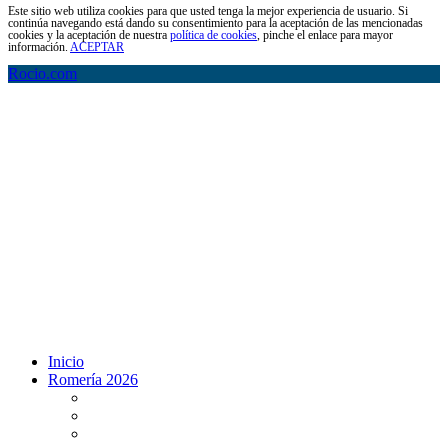
Este sitio web utiliza cookies para que usted tenga la mejor experiencia de usuario. Si
continúa navegando está dando su consentimiento para la aceptación de las mencionadas
cookies y la aceptación de nuestra
política de cookies
, pinche el enlace para mayor
información.
ACEPTAR
Rocio.com
Inicio
Romería 2026
Programa Romería 2026
Salto de la reja 2026
Salida y Entrada de la Virgen 2026