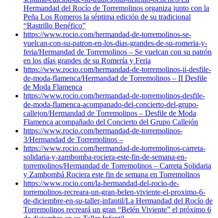
Hermandad del Rocío de Torremolinos organiza junto con la
Peña Los Romeros la séptima edición de su tradicional
“Rastrillo Benéfico”
https://www.rocio.com/hermandad-de-torremolinos-se-
vuelcan-con-su-patron-en-los-dias-grandes-de-su-romeria-y-
feria/
Hermandad de Torremolinos – Se vuelcan con su patrón
en los días grandes de su Romería y Feria
https://www.rocio.com/hermandad-de-torremolinos-ii-desfile-
de-moda-flamenca/
Hermandad de Torremolinos – II Desfile
de Moda Flamenca
https://www.rocio.com/hermandad-de-torremolinos-desfile-
de-moda-flamenca-acompanado-del-concierto-del-grupo-
callejon/
Hermandad de Torremolinos – Desfile de Moda
Flamenca acompañado del Concierto del Grupo Callejón
https://www.rocio.com/hermandad-de-torremolinos-
3/
Hermandad de Torremolinos –
https://www.rocio.com/hermandad-de-torremolinos-carreta-
solidaria-y-zambomba-rociera-este-fin-de-semana-en-
torremolinos/
Hermandad de Torremolinos – Carreta Solidaria
y Zambombá Rociera este fin de semana en Torremolinos
https://www.rocio.com/la-hermandad-del-rocio-de-
torremolinos-recreara-un-gran-belen-viviente-el-proximo-6-
de-diciembre-en-su-taller-infantil/
La Hermandad del Rocío de
Torremolinos recreará un gran “Belén Viviente” el próximo 6