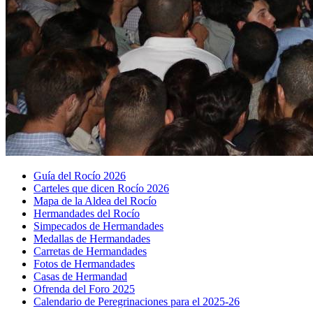
Guía del Rocío 2026
Carteles que dicen Rocío 2026
Mapa de la Aldea del Rocío
Hermandades del Rocío
Simpecados de Hermandades
Medallas de Hermandades
Carretas de Hermandades
Fotos de Hermandades
Casas de Hermandad
Ofrenda del Foro 2025
Calendario de Peregrinaciones para el 2025-26