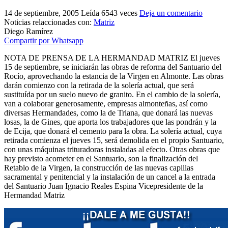
El traslado cada siete años
14 de septiembre, 2005
Leída 6543 veces
Deja un comentario
Noticias relaccionadas con:
Matriz
¿Cuales son los actos principales que se celebran en el
Diego Ramírez
Rocío?
Compartir por Whatsapp
Quiero hacer el camino,¿que tengo que hacer?
NOTA DE PRENSA DE LA HERMANDAD MATRIZ El jueves
15 de septiembre, se iniciarán las obras de reforma del Santuario del
En el Rocío, ¿dónde me alojo?
Rocío, aprovechando la estancia de la Virgen en Almonte. Las obras
darán comienzo con la retirada de la solería actual, que será
sustituída por un suelo nuevo de granito. En el cambio de la solería,
van a colaborar generosamente, empresas almonteñas, así como
diversas Hermandades, como la de Triana, que donará las nuevas
losas, la de Gines, que aporta los trabajadores que las pondrán y la
de Ecija, que donará el cemento para la obra. La solería actual, cuya
retirada comienza el jueves 15, será demolida en el propio Santuario,
con unas máquinas trituradoras instaladas al efecto. Otras obras que
hay previsto acometer en el Santuario, son la finalización del
Retablo de la Virgen, la construcción de las nuevas capillas
sacramental y penitencial y la instalación de un cancel a la entrada
del Santuario Juan Ignacio Reales Espina Vicepresidente de la
Hermandad Matriz