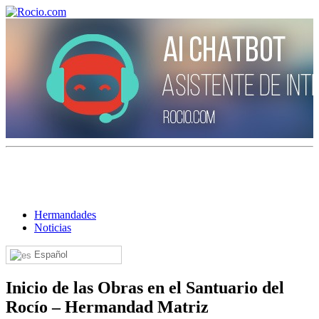
¡Bienvenido! Soy el asistente virtual de rocio.com.
¿En qué puedo ayudarte?
Hermandades
Noticias
Historia de la Virgen del Rocío
Español
¿Cuándo es la romería del Rocío?
¿Cuántas hermandades participan en la romería?
Inicio de las Obras en el Santuario del
Rocío – Hermandad Matriz
¿Cuándo se construyó la primera ermita?