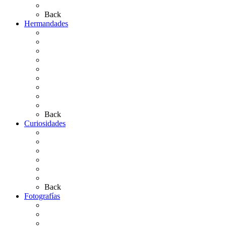
Artículos de autor
Back
Hermandades
Situación de Simpecados 2026
Carteles Rocío 2026
Hermandades y Agrupaciones
Presentación de Hermandades 2026
Los Simpecados Hdades. Filiales
Simpecados Hdades. No Filiales
Las Medallas
Las Carretas
Las Casas de Hermandad
Back
Curiosidades
Las abuelas almonteñas
El techo de la Ermita
Exvotos del Rocío
Saca de Yeguas 2025
El Rocío Chico
Más curiosidades…
Back
Fotografías
Galería Fotográfica
Fotos antiguas
Fotos de Las Carretas