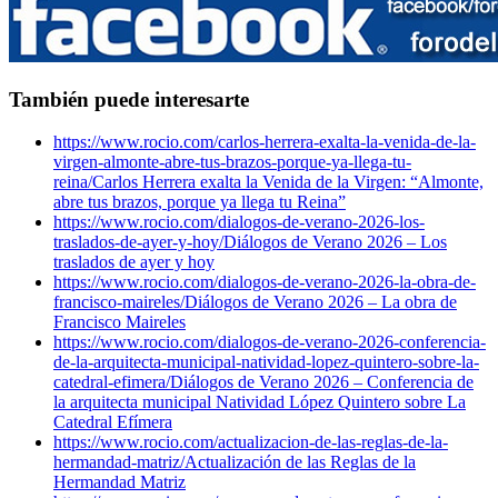
También puede interesarte
https://www.rocio.com/carlos-herrera-exalta-la-venida-de-la-
virgen-almonte-abre-tus-brazos-porque-ya-llega-tu-
reina/
Carlos Herrera exalta la Venida de la Virgen: “Almonte,
abre tus brazos, porque ya llega tu Reina”
https://www.rocio.com/dialogos-de-verano-2026-los-
traslados-de-ayer-y-hoy/
Diálogos de Verano 2026 – Los
traslados de ayer y hoy
https://www.rocio.com/dialogos-de-verano-2026-la-obra-de-
francisco-maireles/
Diálogos de Verano 2026 – La obra de
Francisco Maireles
https://www.rocio.com/dialogos-de-verano-2026-conferencia-
de-la-arquitecta-municipal-natividad-lopez-quintero-sobre-la-
catedral-efimera/
Diálogos de Verano 2026 – Conferencia de
la arquitecta municipal Natividad López Quintero sobre La
Catedral Efímera
https://www.rocio.com/actualizacion-de-las-reglas-de-la-
hermandad-matriz/
Actualización de las Reglas de la
Hermandad Matriz