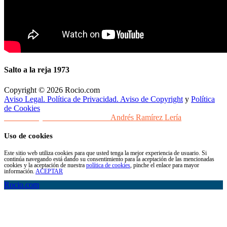
Salto a la reja 1973
Copyright © 2026 Rocio.com
Aviso Legal. Política de Privacidad. Aviso de Copyright
y
Política
de Cookies
Desarrollo y Diseño Web Sevilla
Andrés Ramírez Lería
Uso de cookies
Este sitio web utiliza cookies para que usted tenga la mejor experiencia de usuario. Si
continúa navegando está dando su consentimiento para la aceptación de las mencionadas
cookies y la aceptación de nuestra
política de cookies
, pinche el enlace para mayor
información.
ACEPTAR
Rocio.com