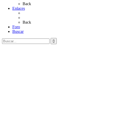
Back
Enlaces
Al Rocío
Coros Rocieros
Back
Foro
Buscar