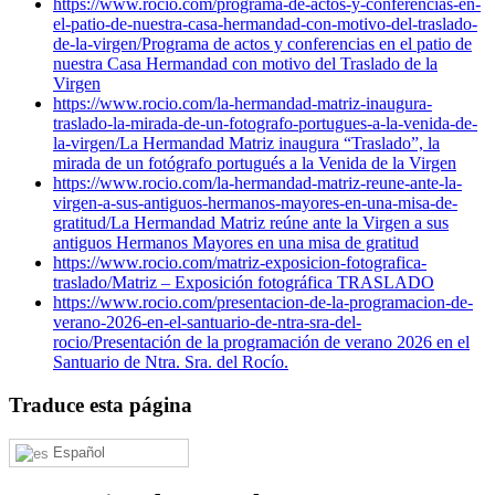
https://www.rocio.com/programa-de-actos-y-conferencias-en-
el-patio-de-nuestra-casa-hermandad-con-motivo-del-traslado-
de-la-virgen/
Programa de actos y conferencias en el patio de
nuestra Casa Hermandad con motivo del Traslado de la
Virgen
https://www.rocio.com/la-hermandad-matriz-inaugura-
traslado-la-mirada-de-un-fotografo-portugues-a-la-venida-de-
la-virgen/
La Hermandad Matriz inaugura “Traslado”, la
mirada de un fotógrafo portugués a la Venida de la Virgen
https://www.rocio.com/la-hermandad-matriz-reune-ante-la-
virgen-a-sus-antiguos-hermanos-mayores-en-una-misa-de-
gratitud/
La Hermandad Matriz reúne ante la Virgen a sus
antiguos Hermanos Mayores en una misa de gratitud
https://www.rocio.com/matriz-exposicion-fotografica-
traslado/
Matriz – Exposición fotográfica TRASLADO
https://www.rocio.com/presentacion-de-la-programacion-de-
verano-2026-en-el-santuario-de-ntra-sra-del-
rocio/
Presentación de la programación de verano 2026 en el
Santuario de Ntra. Sra. del Rocío.
Traduce esta página
Español