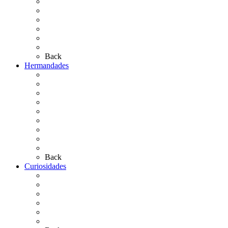
¿Qué sabes del Rocío?
Personajes Ilustres del Rocío
Las Ermitas
El Retablo
Bibliografía
Artículos de autor
Back
Hermandades
Situación de Simpecados 2026
Carteles Rocío 2026
Hermandades y Agrupaciones
Presentación de Hermandades 2026
Los Simpecados Hdades. Filiales
Simpecados Hdades. No Filiales
Las Medallas
Las Carretas
Las Casas de Hermandad
Back
Curiosidades
Las abuelas almonteñas
El techo de la Ermita
Exvotos del Rocío
Saca de Yeguas 2025
El Rocío Chico
Más curiosidades…