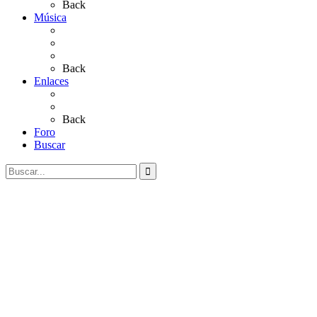
Back
Música
Sevillanas
Salves a La Virgen del Rocío
Videos
Back
Enlaces
Al Rocío
Coros Rocieros
Back
Foro
Buscar