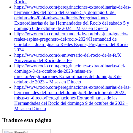
Rocío.
https://www.rocio.com/peregrinaciones-extraordinarias-de-las-
hermandades-del-rocio-del-sabado-5-y-domingo-6-de-
octubre-de-2024-misas-en-directo/
Peregrinaciones
Extraordinarias de las Hermandades del Rocío del sábado 5 y
domingo 6 de octubre de 2024 – Misas en Directo
https://www.rocio.com/hermandad-de-cordoba-juan-ignacio-
reales-espina-pregonero-del-rocio-2024/
Hermandad de
Córdoba – Juan Ignacio Reales Espina, Pregonero del Rocío
2024
https://www.rocio.com/x-aniversario-del-rocio-de-la-fe/
X
Aniversario del Rocío de la Fe
https://www.rocio.com/peregrinaciones-extraordinarias-del-
domingo-8-de-octubre-de-2023-misas-en-
directo/
Peregrinaciones Extraordinarias del domingo 8 de
octubre de 2023 – Misas en Directo
https://www.rocio.com/peregrinaciones-extraordinarias-de-las-
hermandades-del-rocio-del-domingo-9-de-octubre-de-2022-
misas-en-directo/
Peregrinaciones Extraordinarias de las
Hermandades del Rocío del domingo 9 de octubre de 2022 –
Misas en Directo
Traduce esta página
Español