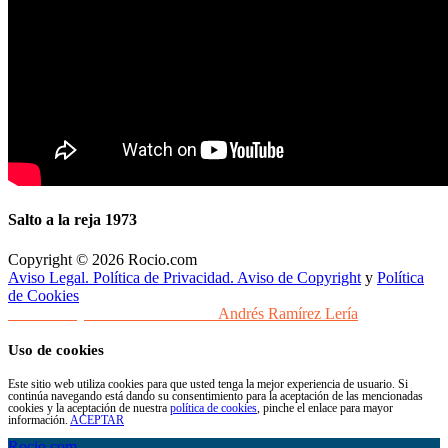
Salto a la reja 1973
Copyright © 2026 Rocio.com
Aviso Legal. Política de Privacidad. Aviso de Copyright
y
Política
de Cookies
Desarrollo y Diseño Web Sevilla
Andrés Ramírez Lería
Uso de cookies
Este sitio web utiliza cookies para que usted tenga la mejor experiencia de usuario. Si
continúa navegando está dando su consentimiento para la aceptación de las mencionadas
cookies y la aceptación de nuestra
política de cookies
, pinche el enlace para mayor
información.
ACEPTAR
Rocio.com