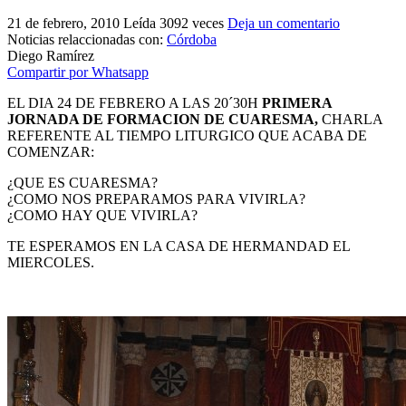
El traslado cada siete años
21 de febrero, 2010
Leída 3092 veces
Deja un comentario
Noticias relaccionadas con:
Córdoba
¿Cuales son los actos principales que se celebran en el
Diego Ramírez
Rocío?
Compartir por Whatsapp
Quiero hacer el camino,¿que tengo que hacer?
EL DIA 24 DE FEBRERO A LAS 20´30H
PRIMERA
JORNADA DE FORMACION DE CUARESMA,
CHARLA
En el Rocío, ¿dónde me alojo?
REFERENTE AL TIEMPO LITURGICO QUE ACABA DE
COMENZAR:
¿QUE ES CUARESMA?
¿COMO NOS PREPARAMOS PARA VIVIRLA?
¿COMO HAY QUE VIVIRLA?
TE ESPERAMOS EN LA CASA DE HERMANDAD EL
MIERCOLES.