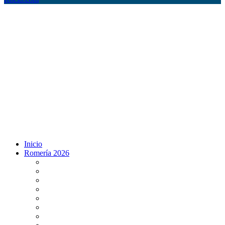
Inicio
Romería 2026
Programa Romería 2026
Salto de la reja 2026
Salida y Entrada de la Virgen 2026
Presentación Hdades EN DIRECTO
Misa de Pentecostés 2026 en DIRECTO
Situación Simpecados 2026
Paso por Coria del Río 2026