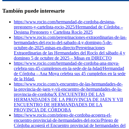
También puede interesarte
https://www.rocio.com/hermandad-de-cordoba-designa-
pregonero-y-cartelista-rocio-2025/
Hermandad de Córdoba –
Designa Pregonero y Cartelista Rocío 2025
https://www.rocio.com/peregrinaciones-extraordinarias-de-las-
hermandades-del-rocio-del-sabado-4-y-domingo-5-de-
octubre-de-2025-misas-en-directo/
Peregrinaciones
Extraordinarias de las Hermandades del Rocío del sábado 4 y
domingo 5 de octubre de 2025 – Misas en DIRECTO
https://www.rocio.com/hermandad-de-cordoba-ana-moya-
celebra-sus-45-cumplenos-en-la-sede-de-la-hdad/
Hermandad
de Córdoba – Ana Moya celebra sus 45 cumpleños en la sede
de la Hdad.
https://www.rocio.com/x-encuentro-de-las-hermandades-de-
la-provincia-de-jaen-y-vii-encuentro-de-hermandades-de-la-
provincia-de-cordoba/
X ENCUENTRO DE LAS
HERMANDADES DE LA PROVINCIA DE JAEN Y VII
ENCUENTRO DE HERMANDADES DE LA
PROVINCIA DE CÓRDOBA
https://www.rocio.com/priego-de-cordoba-acogera-el-
encuentro-provincial-de-hermandades-del-rocio/
Priego de
Córdoba acogerá el Encuentro provincial de hermandades del