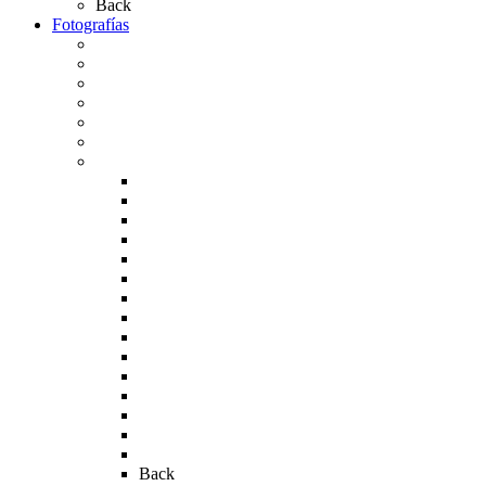
Back
Fotografías
Galería Fotográfica
Fotos antiguas
Fotos de Las Carretas
Fotos de la Virgen
La Virgen en el Simpecado
Carteles del Rocío
Fotos de la romería
Rocío 2005
Rocío 2006
Rocío 2007
Rocío 2008
Rocío 2009
Rocío 2010
Rocío 2011
Rocío 2012
Rocío 2013
Rocío 2017
Rocio 2015
Rocío 2018
Rocío 2019
Rocío 2022
Rocío 2023
Back