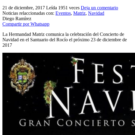
El traslado cada siete años
21 de diciembre, 2017
Leída 1951 veces
Deja un comentario
Noticias relaccionadas con:
Eventos
,
Matriz
,
Navidad
¿Cuales son los actos principales que se celebran en el
Diego Ramírez
Rocío?
Compartir por Whatsapp
Quiero hacer el camino,¿que tengo que hacer?
La Hermandad Matriz comunica la celebración del Concierto de
Navidad en el Santuario del Rocío el próximo 23 de diciembre de
En el Rocío, ¿dónde me alojo?
2017