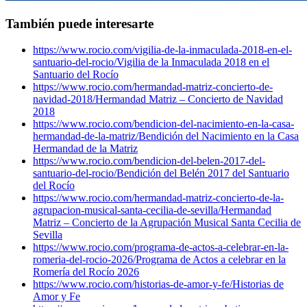
También puede interesarte
https://www.rocio.com/vigilia-de-la-inmaculada-2018-en-el-
santuario-del-rocio/
Vigilia de la Inmaculada 2018 en el
Santuario del Rocío
https://www.rocio.com/hermandad-matriz-concierto-de-
navidad-2018/
Hermandad Matriz – Concierto de Navidad
2018
https://www.rocio.com/bendicion-del-nacimiento-en-la-casa-
hermandad-de-la-matriz/
Bendición del Nacimiento en la Casa
Hermandad de la Matriz
https://www.rocio.com/bendicion-del-belen-2017-del-
santuario-del-rocio/
Bendición del Belén 2017 del Santuario
del Rocío
https://www.rocio.com/hermandad-matriz-concierto-de-la-
agrupacion-musical-santa-cecilia-de-sevilla/
Hermandad
Matriz – Concierto de la Agrupación Musical Santa Cecilia de
Sevilla
https://www.rocio.com/programa-de-actos-a-celebrar-en-la-
romeria-del-rocio-2026/
Programa de Actos a celebrar en la
Romería del Rocío 2026
https://www.rocio.com/historias-de-amor-y-fe/
Historias de
Amor y Fe