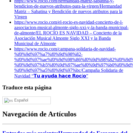
https://www.rocio.com/hermandad-matriz-sabatina-y-
bendicion-de-nuevos-atributos-para-la-virgen/
Hermandad
Matriz – Sabatina y Bendición de nuevos atributos para la
Virgen
https://www.rocio.com/el-rocio-es-navidad-concierto-de-l-
aasociacion-musical-almonte-siglo-xxi-y-la-banda-municipal-
de-almonte/
EL ROCÍO ES NAVIDAD – Concierto de la
Asociación Musical Almonte Siglo XXI y la Banda
Municipal de Almonte
https://www.rocio.com/campana-solidaria-de-navidad-
%f0%9d%97%a7%f0%9d%98%82-
%f0%9d%97%ae%f0%9d%98%86%f0%9d%98%82%f0%9d%
%f0%9d%97%b5%f0%9d%97%ae%f0%9d%97%b0%f0%9d%
%f0%9d%97%a5%f0%9d%97%bc/
Campaña Solidaria de
Navidad “𝗧𝘂 𝗮𝘆𝘂𝗱𝗮 𝗵𝗮𝗰𝗲 𝗥𝗼𝗰í𝗼”
Traduce esta página
Español
Navegación de Artículos