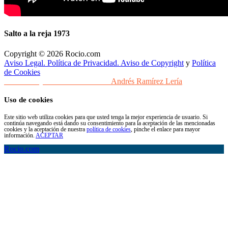
Salto a la reja 1973
Copyright © 2026 Rocio.com
Aviso Legal. Política de Privacidad. Aviso de Copyright
y
Política
de Cookies
Desarrollo y Diseño Web Sevilla
Andrés Ramírez Lería
Uso de cookies
Este sitio web utiliza cookies para que usted tenga la mejor experiencia de usuario. Si
continúa navegando está dando su consentimiento para la aceptación de las mencionadas
cookies y la aceptación de nuestra
política de cookies
, pinche el enlace para mayor
información.
ACEPTAR
Rocio.com