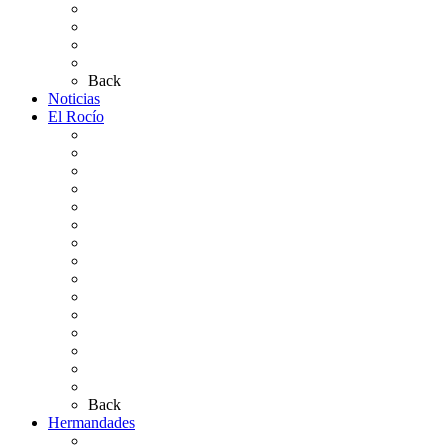
Carteles Rocío 2026
Plano de la Aldea
Planos de los caminos
Preguntas frecuentes
Back
Noticias
El Rocío
Qué es el Rocío
La Leyenda
Ir al Rocío
La Virgen del Rocío
La Coronación
Cronología
El Rocío Chico
El Traslado
El Camino Europeo
¿Qué sabes del Rocío?
Personajes Ilustres del Rocío
Las Ermitas
El Retablo
Bibliografía
Artículos de autor
Back
Hermandades
Situación de Simpecados 2026