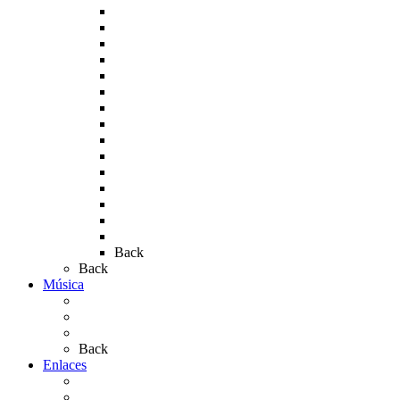
Rocío 2005
Rocío 2006
Rocío 2007
Rocío 2008
Rocío 2009
Rocío 2010
Rocío 2011
Rocío 2012
Rocío 2013
Rocío 2017
Rocio 2015
Rocío 2018
Rocío 2019
Rocío 2022
Rocío 2023
Back
Back
Música
Sevillanas
Salves a La Virgen del Rocío
Videos
Back
Enlaces
Al Rocío
Coros Rocieros