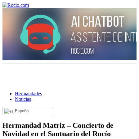
¡Bienvenido! Soy el asistente virtual de rocio.com.
¿En qué puedo ayudarte?
Hermandades
Noticias
Historia de la Virgen del Rocío
Español
¿Cuándo es la romería del Rocío?
¿Cuántas hermandades participan en la romería?
Hermandad Matriz – Concierto de
Navidad en el Santuario del Rocío
¿Cuándo se construyó la primera ermita?