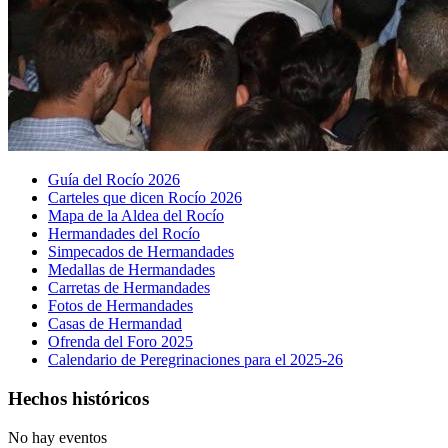
Guía del Rocío 2026
Carteles que dicen Rocío 2026
Mapa de la Aldea del Rocío
Hermandades del Rocío
Simpecados de Hermandades
Medallas de Hermandades
Carretas de Hermandades
Fotos de Hermandades
Casas de Hermandad
Ofrenda del Foro 2025
Calendario de Peregrinaciones para el 2025-26
Hechos históricos
No hay eventos