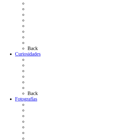
Carteles Rocío 2026
Hermandades y Agrupaciones
Presentación de Hermandades 2026
Los Simpecados Hdades. Filiales
Simpecados Hdades. No Filiales
Las Medallas
Las Carretas
Las Casas de Hermandad
Back
Curiosidades
Las abuelas almonteñas
El techo de la Ermita
Exvotos del Rocío
Saca de Yeguas 2025
El Rocío Chico
Más curiosidades…
Back
Fotografías
Galería Fotográfica
Fotos antiguas
Fotos de Las Carretas
Fotos de la Virgen
La Virgen en el Simpecado
Carteles del Rocío
Fotos de la romería