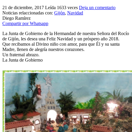
El traslado cada siete años
21 de diciembre, 2017
Leída 1633 veces
Deja un comentario
Noticias relaccionadas con:
Gijón
,
Navidad
¿Cuales son los actos principales que se celebran en el
Diego Ramírez
Rocío?
Compartir por Whatsapp
Quiero hacer el camino,¿que tengo que hacer?
La Junta de Gobierno de la Hermandad de nuestra Señora del Rocío
de Gijón, les desea una Feliz Navidad y un próspero año 2018.
En el Rocío, ¿dónde me alojo?
Que recibamos al Divino niño con amor, para que Él y su santa
Madre, llenen de alegría nuestros corazones.
Un fraternal abrazo.
La Junta de Gobierno