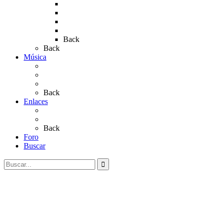
Rocío 2018
Rocío 2019
Rocío 2022
Rocío 2023
Back
Back
Música
Sevillanas
Salves a La Virgen del Rocío
Videos
Back
Enlaces
Al Rocío
Coros Rocieros
Back
Foro
Buscar