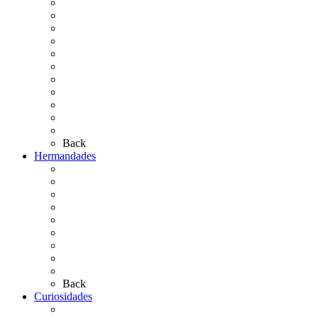
La Coronación
Cronología
El Rocío Chico
El Traslado
El Camino Europeo
¿Qué sabes del Rocío?
Personajes Ilustres del Rocío
Las Ermitas
El Retablo
Bibliografía
Artículos de autor
Back
Hermandades
Situación de Simpecados 2026
Carteles Rocío 2026
Hermandades y Agrupaciones
Presentación de Hermandades 2026
Los Simpecados Hdades. Filiales
Simpecados Hdades. No Filiales
Las Medallas
Las Carretas
Las Casas de Hermandad
Back
Curiosidades
Las abuelas almonteñas