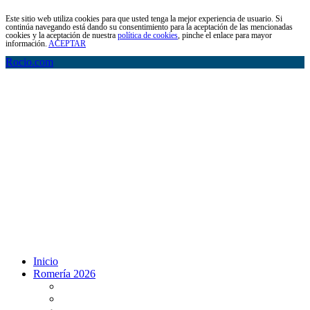
Este sitio web utiliza cookies para que usted tenga la mejor experiencia de usuario. Si
continúa navegando está dando su consentimiento para la aceptación de las mencionadas
cookies y la aceptación de nuestra
política de cookies
, pinche el enlace para mayor
información.
ACEPTAR
Rocio.com
Inicio
Romería 2026
Programa Romería 2026
Salto de la reja 2026