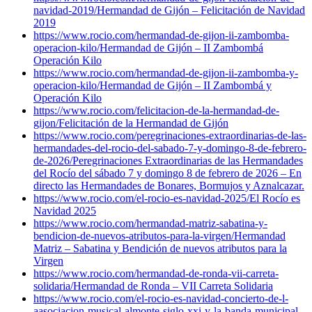
navidad-2019/
Hermandad de Gijón – Felicitación de Navidad
2019
https://www.rocio.com/hermandad-de-gijon-ii-zambomba-
operacion-kilo/
Hermandad de Gijón – II Zambombá
Operación Kilo
https://www.rocio.com/hermandad-de-gijon-ii-zambomba-y-
operacion-kilo/
Hermandad de Gijón – II Zambombá y
Operación Kilo
https://www.rocio.com/felicitacion-de-la-hermandad-de-
gijon/
Felicitación de la Hermandad de Gijón
https://www.rocio.com/peregrinaciones-extraordinarias-de-las-
hermandades-del-rocio-del-sabado-7-y-domingo-8-de-febrero-
de-2026/
Peregrinaciones Extraordinarias de las Hermandades
del Rocío del sábado 7 y domingo 8 de febrero de 2026 – En
directo las Hermandades de Bonares, Bormujos y Aznalcazar.
https://www.rocio.com/el-rocio-es-navidad-2025/
El Rocío es
Navidad 2025
https://www.rocio.com/hermandad-matriz-sabatina-y-
bendicion-de-nuevos-atributos-para-la-virgen/
Hermandad
Matriz – Sabatina y Bendición de nuevos atributos para la
Virgen
https://www.rocio.com/hermandad-de-ronda-vii-carreta-
solidaria/
Hermandad de Ronda – VII Carreta Solidaria
https://www.rocio.com/el-rocio-es-navidad-concierto-de-l-
aasociacion-musical-almonte-siglo-xxi-y-la-banda-municipal-