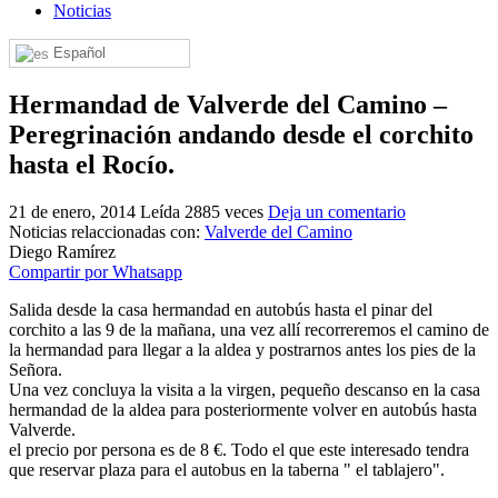
Noticias
El traslado cada siete años
Español
¿Cuales son los actos principales que se celebran en el
Rocío?
Hermandad de Valverde del Camino –
Quiero hacer el camino,¿que tengo que hacer?
Peregrinación andando desde el corchito
En el Rocío, ¿dónde me alojo?
hasta el Rocío.
21 de enero, 2014
Leída 2885 veces
Deja un comentario
Noticias relaccionadas con:
Valverde del Camino
Diego Ramírez
Compartir por Whatsapp
Salida desde la casa hermandad en autobús hasta el pinar del
corchito a las 9 de la mañana, una vez allí recorreremos el camino de
la hermandad para llegar a la aldea y postrarnos antes los pies de la
Señora.
Una vez concluya la visita a la virgen, pequeño descanso en la casa
hermandad de la aldea para posteriormente volver en autobús hasta
Valverde.
el precio por persona es de 8 €. Todo el que este interesado tendra
que reservar plaza para el autobus en la taberna " el tablajero".