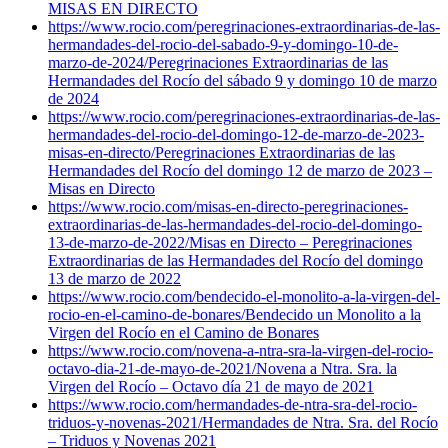
MISAS EN DIRECTO
https://www.rocio.com/peregrinaciones-extraordinarias-de-las-
hermandades-del-rocio-del-sabado-9-y-domingo-10-de-
marzo-de-2024/
Peregrinaciones Extraordinarias de las
Hermandades del Rocío del sábado 9 y domingo 10 de marzo
de 2024
https://www.rocio.com/peregrinaciones-extraordinarias-de-las-
hermandades-del-rocio-del-domingo-12-de-marzo-de-2023-
misas-en-directo/
Peregrinaciones Extraordinarias de las
Hermandades del Rocío del domingo 12 de marzo de 2023 –
Misas en Directo
https://www.rocio.com/misas-en-directo-peregrinaciones-
extraordinarias-de-las-hermandades-del-rocio-del-domingo-
13-de-marzo-de-2022/
Misas en Directo – Peregrinaciones
Extraordinarias de las Hermandades del Rocío del domingo
13 de marzo de 2022
https://www.rocio.com/bendecido-el-monolito-a-la-virgen-del-
rocio-en-el-camino-de-bonares/
Bendecido un Monolito a la
Virgen del Rocío en el Camino de Bonares
https://www.rocio.com/novena-a-ntra-sra-la-virgen-del-rocio-
octavo-dia-21-de-mayo-de-2021/
Novena a Ntra. Sra. la
Virgen del Rocío – Octavo día 21 de mayo de 2021
https://www.rocio.com/hermandades-de-ntra-sra-del-rocio-
triduos-y-novenas-2021/
Hermandades de Ntra. Sra. del Rocío
– Triduos y Novenas 2021