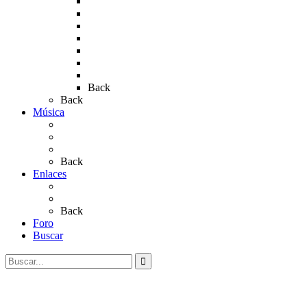
Rocío 2013
Rocío 2017
Rocio 2015
Rocío 2018
Rocío 2019
Rocío 2022
Rocío 2023
Back
Back
Música
Sevillanas
Salves a La Virgen del Rocío
Videos
Back
Enlaces
Al Rocío
Coros Rocieros
Back
Foro
Buscar