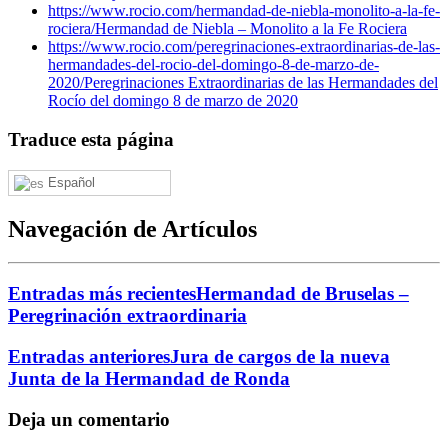
https://www.rocio.com/hermandad-de-niebla-monolito-a-la-fe-
rociera/
Hermandad de Niebla – Monolito a la Fe Rociera
https://www.rocio.com/peregrinaciones-extraordinarias-de-las-
hermandades-del-rocio-del-domingo-8-de-marzo-de-
2020/
Peregrinaciones Extraordinarias de las Hermandades del
Rocío del domingo 8 de marzo de 2020
Traduce esta página
Español
Navegación de Artículos
Entradas más recientes
Hermandad de Bruselas –
Peregrinación extraordinaria
Entradas anteriores
Jura de cargos de la nueva
Junta de la Hermandad de Ronda
Deja un comentario