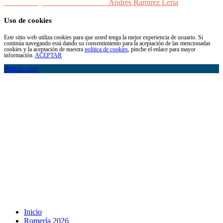
Desarrollo y Diseño Web Sevilla
Andrés Ramírez Lería
Uso de cookies
Este sitio web utiliza cookies para que usted tenga la mejor experiencia de usuario. Si
continúa navegando está dando su consentimiento para la aceptación de las mencionadas
cookies y la aceptación de nuestra
política de cookies
, pinche el enlace para mayor
información.
ACEPTAR
Rocio.com
Inicio
Romería 2026