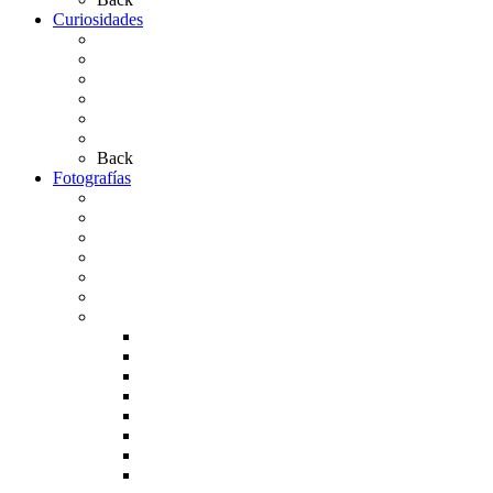
Curiosidades
Las abuelas almonteñas
El techo de la Ermita
Exvotos del Rocío
Saca de Yeguas 2025
El Rocío Chico
Más curiosidades…
Back
Fotografías
Galería Fotográfica
Fotos antiguas
Fotos de Las Carretas
Fotos de la Virgen
La Virgen en el Simpecado
Carteles del Rocío
Fotos de la romería
Rocío 2005
Rocío 2006
Rocío 2007
Rocío 2008
Rocío 2009
Rocío 2010
Rocío 2011
Rocío 2012