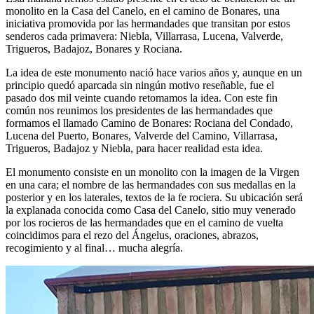
monolito en la Casa del Canelo, en el camino de Bonares, una
El traslado cada siete años
iniciativa promovida por las hermandades que transitan por estos
senderos cada primavera: Niebla, Villarrasa, Lucena, Valverde,
¿Cuales son los actos principales que se celebran en el
Trigueros, Badajoz, Bonares y Rociana.
Rocío?
Quiero hacer el camino,¿que tengo que hacer?
La idea de este monumento nació hace varios años y, aunque en un
principio quedó aparcada sin ningún motivo reseñable, fue el
En el Rocío, ¿dónde me alojo?
pasado dos mil veinte cuando retomamos la idea. Con este fin
común nos reunimos los presidentes de las hermandades que
formamos el llamado Camino de Bonares: Rociana del Condado,
Lucena del Puerto, Bonares, Valverde del Camino, Villarrasa,
Trigueros, Badajoz y Niebla, para hacer realidad esta idea.
El monumento consiste en un monolito con la imagen de la Virgen
en una cara; el nombre de las hermandades con sus medallas en la
posterior y en los laterales, textos de la fe rociera. Su ubicación será
la explanada conocida como Casa del Canelo, sitio muy venerado
por los rocieros de las hermandades que en el camino de vuelta
coincidimos para el rezo del Ángelus, oraciones, abrazos,
recogimiento y al final… mucha alegría.