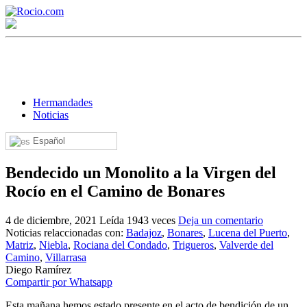
Hermandades
Noticias
Español
¡Bienvenido! Soy el asistente virtual de rocio.com.
Bendecido un Monolito a la Virgen del
¿En qué puedo ayudarte?
Rocío en el Camino de Bonares
4 de diciembre, 2021
Leída 1943 veces
Deja un comentario
Historia de la Virgen del Rocío
Noticias relaccionadas con:
Badajoz
,
Bonares
,
Lucena del Puerto
,
Matriz
,
Niebla
,
Rociana del Condado
,
Trigueros
,
Valverde del
¿Cuándo es la romería del Rocío?
Camino
,
Villarrasa
Diego Ramírez
¿Cuántas hermandades participan en la romería?
Compartir por Whatsapp
¿Cuándo se construyó la primera ermita?
Esta mañana hemos estado presente en el acto de bendición de un