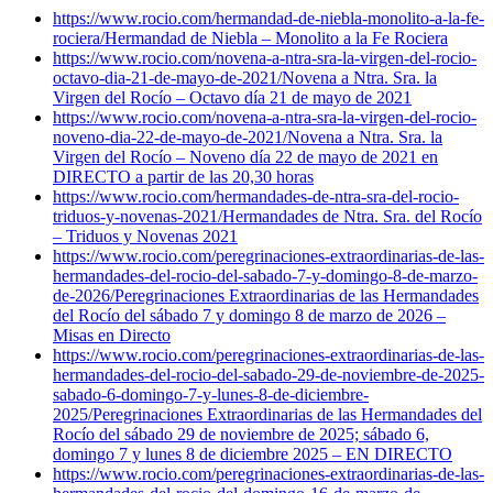
https://www.rocio.com/hermandad-de-niebla-monolito-a-la-fe-
rociera/
Hermandad de Niebla – Monolito a la Fe Rociera
https://www.rocio.com/novena-a-ntra-sra-la-virgen-del-rocio-
octavo-dia-21-de-mayo-de-2021/
Novena a Ntra. Sra. la
Virgen del Rocío – Octavo día 21 de mayo de 2021
https://www.rocio.com/novena-a-ntra-sra-la-virgen-del-rocio-
noveno-dia-22-de-mayo-de-2021/
Novena a Ntra. Sra. la
Virgen del Rocío – Noveno día 22 de mayo de 2021 en
DIRECTO a partir de las 20,30 horas
https://www.rocio.com/hermandades-de-ntra-sra-del-rocio-
triduos-y-novenas-2021/
Hermandades de Ntra. Sra. del Rocío
– Triduos y Novenas 2021
https://www.rocio.com/peregrinaciones-extraordinarias-de-las-
hermandades-del-rocio-del-sabado-7-y-domingo-8-de-marzo-
de-2026/
Peregrinaciones Extraordinarias de las Hermandades
del Rocío del sábado 7 y domingo 8 de marzo de 2026 –
Misas en Directo
https://www.rocio.com/peregrinaciones-extraordinarias-de-las-
hermandades-del-rocio-del-sabado-29-de-noviembre-de-2025-
sabado-6-domingo-7-y-lunes-8-de-diciembre-
2025/
Peregrinaciones Extraordinarias de las Hermandades del
Rocío del sábado 29 de noviembre de 2025; sábado 6,
domingo 7 y lunes 8 de diciembre 2025 – EN DIRECTO
https://www.rocio.com/peregrinaciones-extraordinarias-de-las-