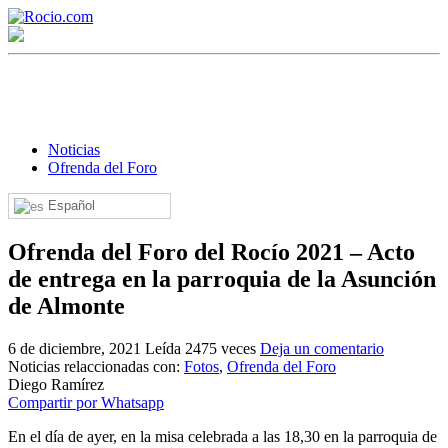
Noticias
Ofrenda del Foro
Español
¡Bienvenido! Soy el asistente virtual de rocio.com.
Ofrenda del Foro del Rocío 2021 – Acto
¿En qué puedo ayudarte?
de entrega en la parroquia de la Asunción
de Almonte
Historia de la Virgen del Rocío
6 de diciembre, 2021
Leída 2475 veces
Deja un comentario
¿Cuándo es la romería del Rocío?
Noticias relaccionadas con:
Fotos
,
Ofrenda del Foro
Diego Ramírez
¿Cuántas hermandades participan en la romería?
Compartir por Whatsapp
¿Cuándo se construyó la primera ermita?
En el día de ayer, en la misa celebrada a las 18,30 en la parroquia de