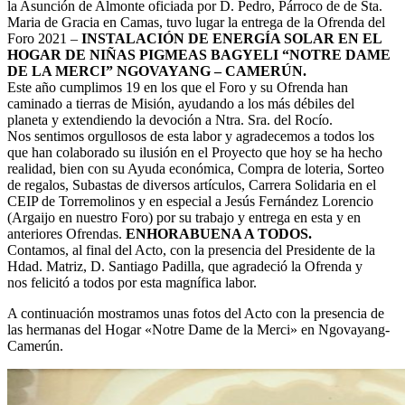
la Asunción de Almonte oficiada por D. Pedro, Párroco de de Sta.
El traslado cada siete años
Maria de Gracia en Camas, tuvo lugar la entrega de la Ofrenda del
Foro 2021 –
INSTALACIÓN DE ENERGÍA SOLAR EN EL
¿Cuales son los actos principales que se celebran en el
HOGAR DE NIÑAS PIGMEAS BAGYELI “NOTRE DAME
Rocío?
DE LA MERCI” NGOVAYANG – CAMERÚN.
Este año cumplimos 19 en los que el Foro y su Ofrenda han
Quiero hacer el camino,¿que tengo que hacer?
caminado a tierras de Misión, ayudando a los más débiles del
planeta y extendiendo la devoción a Ntra. Sra. del Rocío.
En el Rocío, ¿dónde me alojo?
Nos sentimos orgullosos de esta labor y agradecemos a todos los
que han colaborado su ilusión en el Proyecto que hoy se ha hecho
realidad, bien con su Ayuda económica, Compra de loteria, Sorteo
de regalos, Subastas de diversos artículos, Carrera Solidaria en el
CEIP de Torremolinos y en especial a Jesús Fernández Lorencio
(Argaijo en nuestro Foro) por su trabajo y entrega en esta y en
anteriores Ofrendas.
ENHORABUENA A TODOS.
Contamos, al final del Acto, con la presencia del Presidente de la
Hdad. Matriz, D. Santiago Padilla, que agradeció la Ofrenda y
nos felicitó a todos por esta magnífica labor.
A continuación mostramos unas fotos del Acto con la presencia de
las hermanas del Hogar «Notre Dame de la Merci» en Ngovayang-
Camerún.