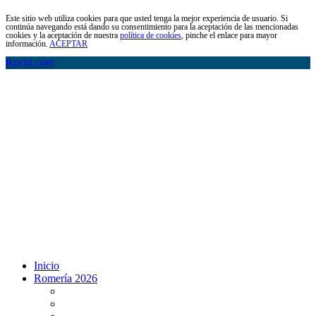
Este sitio web utiliza cookies para que usted tenga la mejor experiencia de usuario. Si
continúa navegando está dando su consentimiento para la aceptación de las mencionadas
cookies y la aceptación de nuestra
política de cookies
, pinche el enlace para mayor
información.
ACEPTAR
Rocio.com
Inicio
Romería 2026
Programa Romería 2026
Salto de la reja 2026