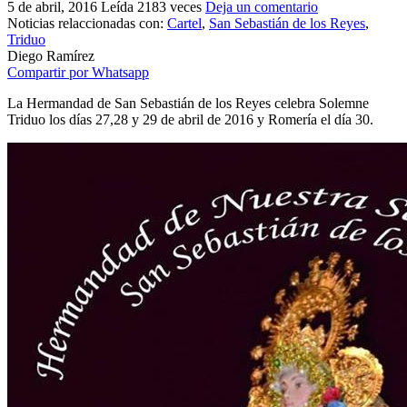
5 de abril, 2016
Leída 2183 veces
Deja un comentario
El traslado cada siete años
Noticias relaccionadas con:
Cartel
,
San Sebastián de los Reyes
,
Triduo
¿Cuales son los actos principales que se celebran en el
Diego Ramírez
Rocío?
Compartir por Whatsapp
Quiero hacer el camino,¿que tengo que hacer?
La Hermandad de San Sebastián de los Reyes celebra Solemne
Triduo los días 27,28 y 29 de abril de 2016 y Romería el día 30.
En el Rocío, ¿dónde me alojo?