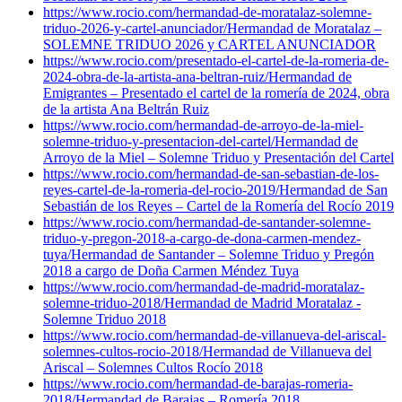
https://www.rocio.com/hermandad-de-moratalaz-solemne-
triduo-2026-y-cartel-anunciador/
Hermandad de Moratalaz –
SOLEMNE TRIDUO 2026 y CARTEL ANUNCIADOR
https://www.rocio.com/presentado-el-cartel-de-la-romeria-de-
2024-obra-de-la-artista-ana-beltran-ruiz/
Hermandad de
Emigrantes – Presentado el cartel de la romería de 2024, obra
de la artista Ana Beltrán Ruiz
https://www.rocio.com/hermandad-de-arroyo-de-la-miel-
solemne-triduo-y-presentacion-del-cartel/
Hermandad de
Arroyo de la Miel – Solemne Triduo y Presentación del Cartel
https://www.rocio.com/hermandad-de-san-sebastian-de-los-
reyes-cartel-de-la-romeria-del-rocio-2019/
Hermandad de San
Sebastián de los Reyes – Cartel de la Romería del Rocío 2019
https://www.rocio.com/hermandad-de-santander-solemne-
triduo-y-pregon-2018-a-cargo-de-dona-carmen-mendez-
tuya/
Hermandad de Santander – Solemne Triduo y Pregón
2018 a cargo de Doña Carmen Méndez Tuya
https://www.rocio.com/hermandad-de-madrid-moratalaz-
solemne-triduo-2018/
Hermandad de Madrid Moratalaz -
Solemne Triduo 2018
https://www.rocio.com/hermandad-de-villanueva-del-ariscal-
solemnes-cultos-rocio-2018/
Hermandad de Villanueva del
Ariscal – Solemnes Cultos Rocío 2018
https://www.rocio.com/hermandad-de-barajas-romeria-
2018/
Hermandad de Barajas – Romería 2018