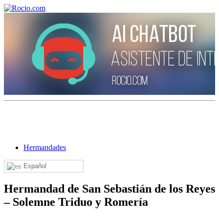
¡Bienvenido! Soy el asistente virtual de rocio.com.
¿En qué puedo ayudarte?
Hermandades
Historia de la Virgen del Rocío
Español
¿Cuándo es la romería del Rocío?
Hermandad de San Sebastián de los Reyes
¿Cuántas hermandades participan en la romería?
– Solemne Triduo y Romería
¿Cuándo se construyó la primera ermita?