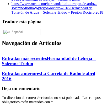
https://www.rocio.com/hermandad-de-torrejon-de-ardoz-
solemne-triduo-y-pregon-rociero-2018/
Hermandad de
Torrejón de Ardoz – Solemne Triduo y Pregón Rociero 2018
Traduce esta página
Español
Navegación de Artículos
Entradas más recientes
Hermandad de Lebrija –
Solemne Triduo
Entradas anteriores
La Carreta de Radiole abril
2016
Deja un comentario
Tu dirección de correo electrónico no será publicada.
Los campos
obligatorios están marcados con
*