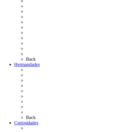
La Coronación
Cronología
El Rocío Chico
El Traslado
El Camino Europeo
¿Qué sabes del Rocío?
Personajes Ilustres del Rocío
Las Ermitas
El Retablo
Bibliografía
Artículos de autor
Back
Hermandades
Situación de Simpecados 2026
Carteles Rocío 2026
Hermandades y Agrupaciones
Presentación de Hermandades 2026
Los Simpecados Hdades. Filiales
Simpecados Hdades. No Filiales
Las Medallas
Las Carretas
Las Casas de Hermandad
Back
Curiosidades
Las abuelas almonteñas