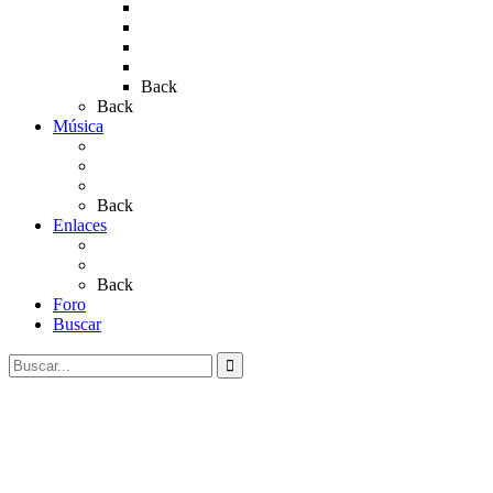
Rocío 2018
Rocío 2019
Rocío 2022
Rocío 2023
Back
Back
Música
Sevillanas
Salves a La Virgen del Rocío
Videos
Back
Enlaces
Al Rocío
Coros Rocieros
Back
Foro
Buscar