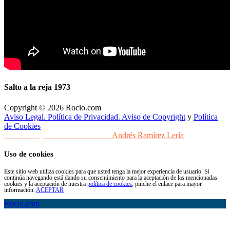
Salto a la reja 1973
Copyright © 2026 Rocio.com
Aviso Legal. Política de Privacidad. Aviso de Copyright
y
Política
de Cookies
Desarrollo y Diseño Web Sevilla
Andrés Ramírez Lería
Uso de cookies
Este sitio web utiliza cookies para que usted tenga la mejor experiencia de usuario. Si
continúa navegando está dando su consentimiento para la aceptación de las mencionadas
cookies y la aceptación de nuestra
política de cookies
, pinche el enlace para mayor
información.
ACEPTAR
Rocio.com