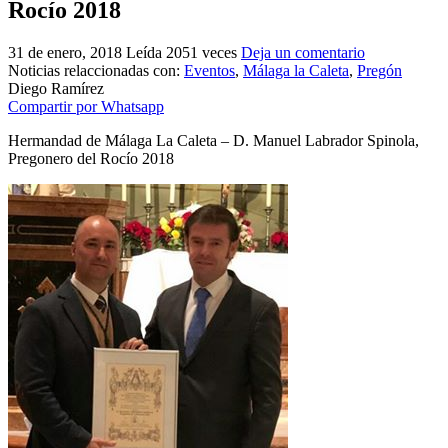
Rocío 2018
El traslado cada siete años
31 de enero, 2018
Leída 2051 veces
Deja un comentario
¿Cuales son los actos principales que se celebran en el
Rocío?
Noticias relaccionadas con:
Eventos
,
Málaga la Caleta
,
Pregón
Diego Ramírez
Quiero hacer el camino,¿que tengo que hacer?
Compartir por Whatsapp
En el Rocío, ¿dónde me alojo?
Hermandad de Málaga La Caleta – D. Manuel Labrador Spinola,
Pregonero del Rocío 2018