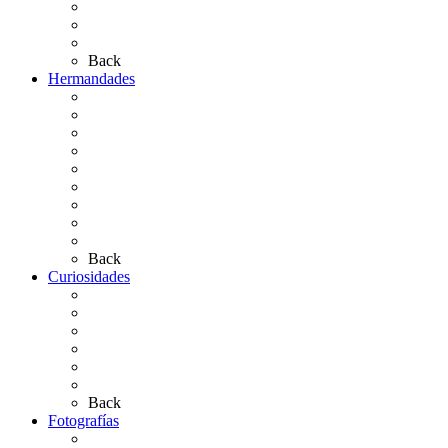
El Retablo
Bibliografía
Artículos de autor
Back
Hermandades
Situación de Simpecados 2026
Carteles Rocío 2026
Hermandades y Agrupaciones
Presentación de Hermandades 2026
Los Simpecados Hdades. Filiales
Simpecados Hdades. No Filiales
Las Medallas
Las Carretas
Las Casas de Hermandad
Back
Curiosidades
Las abuelas almonteñas
El techo de la Ermita
Exvotos del Rocío
Saca de Yeguas 2025
El Rocío Chico
Más curiosidades…
Back
Fotografías
Galería Fotográfica