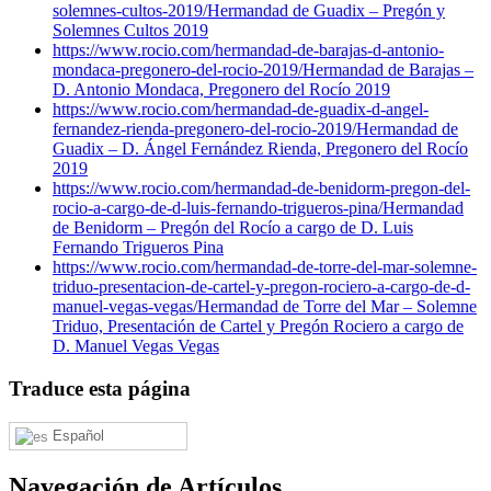
solemnes-cultos-2019/
Hermandad de Guadix – Pregón y
Solemnes Cultos 2019
https://www.rocio.com/hermandad-de-barajas-d-antonio-
mondaca-pregonero-del-rocio-2019/
Hermandad de Barajas –
D. Antonio Mondaca, Pregonero del Rocío 2019
https://www.rocio.com/hermandad-de-guadix-d-angel-
fernandez-rienda-pregonero-del-rocio-2019/
Hermandad de
Guadix – D. Ángel Fernández Rienda, Pregonero del Rocío
2019
https://www.rocio.com/hermandad-de-benidorm-pregon-del-
rocio-a-cargo-de-d-luis-fernando-trigueros-pina/
Hermandad
de Benidorm – Pregón del Rocío a cargo de D. Luis
Fernando Trigueros Pina
https://www.rocio.com/hermandad-de-torre-del-mar-solemne-
triduo-presentacion-de-cartel-y-pregon-rociero-a-cargo-de-d-
manuel-vegas-vegas/
Hermandad de Torre del Mar – Solemne
Triduo, Presentación de Cartel y Pregón Rociero a cargo de
D. Manuel Vegas Vegas
Traduce esta página
Español
Navegación de Artículos