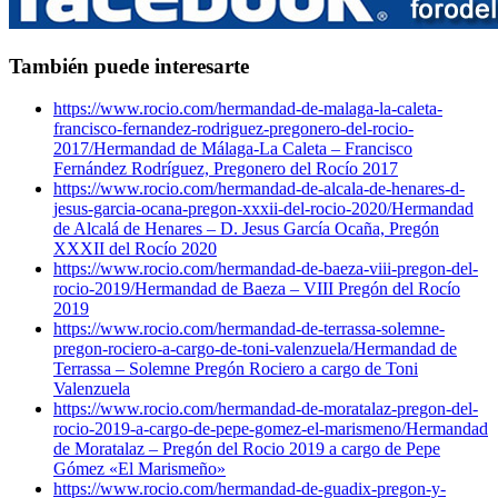
También puede interesarte
https://www.rocio.com/hermandad-de-malaga-la-caleta-
francisco-fernandez-rodriguez-pregonero-del-rocio-
2017/
Hermandad de Málaga-La Caleta – Francisco
Fernández Rodríguez, Pregonero del Rocío 2017
https://www.rocio.com/hermandad-de-alcala-de-henares-d-
jesus-garcia-ocana-pregon-xxxii-del-rocio-2020/
Hermandad
de Alcalá de Henares – D. Jesus García Ocaña, Pregón
XXXII del Rocío 2020
https://www.rocio.com/hermandad-de-baeza-viii-pregon-del-
rocio-2019/
Hermandad de Baeza – VIII Pregón del Rocío
2019
https://www.rocio.com/hermandad-de-terrassa-solemne-
pregon-rociero-a-cargo-de-toni-valenzuela/
Hermandad de
Terrassa – Solemne Pregón Rociero a cargo de Toni
Valenzuela
https://www.rocio.com/hermandad-de-moratalaz-pregon-del-
rocio-2019-a-cargo-de-pepe-gomez-el-marismeno/
Hermandad
de Moratalaz – Pregón del Rocio 2019 a cargo de Pepe
Gómez «El Marismeño»
https://www.rocio.com/hermandad-de-guadix-pregon-y-