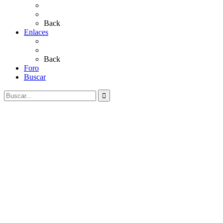
Salves a La Virgen del Rocío
Videos
Back
Enlaces
Al Rocío
Coros Rocieros
Back
Foro
Buscar