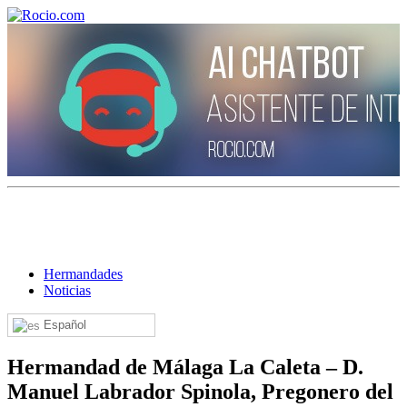
¡Bienvenido! Soy el asistente virtual de rocio.com.
¿En qué puedo ayudarte?
Hermandades
Noticias
Historia de la Virgen del Rocío
Español
¿Cuándo es la romería del Rocío?
¿Cuántas hermandades participan en la romería?
Hermandad de Málaga La Caleta – D.
Manuel Labrador Spinola, Pregonero del
¿Cuándo se construyó la primera ermita?