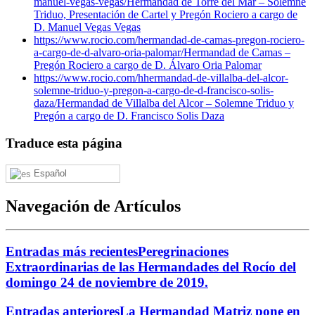
manuel-vegas-vegas/
Hermandad de Torre del Mar – Solemne
Triduo, Presentación de Cartel y Pregón Rociero a cargo de
D. Manuel Vegas Vegas
https://www.rocio.com/hermandad-de-camas-pregon-rociero-
a-cargo-de-d-alvaro-oria-palomar/
Hermandad de Camas –
Pregón Rociero a cargo de D. Álvaro Oria Palomar
https://www.rocio.com/hhermandad-de-villalba-del-alcor-
solemne-triduo-y-pregon-a-cargo-de-d-francisco-solis-
daza/
Hermandad de Villalba del Alcor – Solemne Triduo y
Pregón a cargo de D. Francisco Solis Daza
Traduce esta página
Español
Navegación de Artículos
Entradas más recientes
Peregrinaciones
Extraordinarias de las Hermandades del Rocío del
domingo 24 de noviembre de 2019.
Entradas anteriores
La Hermandad Matriz pone en