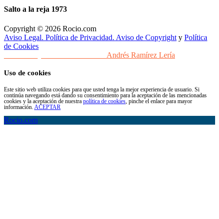
Salto a la reja 1973
Copyright © 2026 Rocio.com
Aviso Legal. Política de Privacidad. Aviso de Copyright
y
Política
de Cookies
Desarrollo y Diseño Web Sevilla
Andrés Ramírez Lería
Uso de cookies
Este sitio web utiliza cookies para que usted tenga la mejor experiencia de usuario. Si
continúa navegando está dando su consentimiento para la aceptación de las mencionadas
cookies y la aceptación de nuestra
política de cookies
, pinche el enlace para mayor
información.
ACEPTAR
Rocio.com