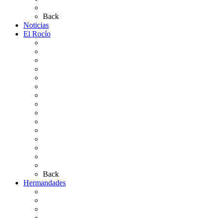
Preguntas frecuentes
Back
Noticias
El Rocío
Qué es el Rocío
La Leyenda
Ir al Rocío
La Virgen del Rocío
La Coronación
Cronología
El Rocío Chico
El Traslado
El Camino Europeo
¿Qué sabes del Rocío?
Personajes Ilustres del Rocío
Las Ermitas
El Retablo
Bibliografía
Artículos de autor
Back
Hermandades
Situación de Simpecados 2026
Carteles Rocío 2026
Hermandades y Agrupaciones
Presentación de Hermandades 2026