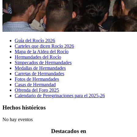
Guía del Rocío 2026
Carteles que dicen Rocío 2026
Mapa de la Aldea del Rocío
Hermandades del Rocío
Simpecados de Hermandades
Medallas de Hermandades
Carretas de Hermandades
Fotos de Hermandades
Casas de Hermandad
Ofrenda del Foro 2025
Calendario de Peregrinaciones para el 2025-26
Hechos históricos
No hay eventos
Destacados en