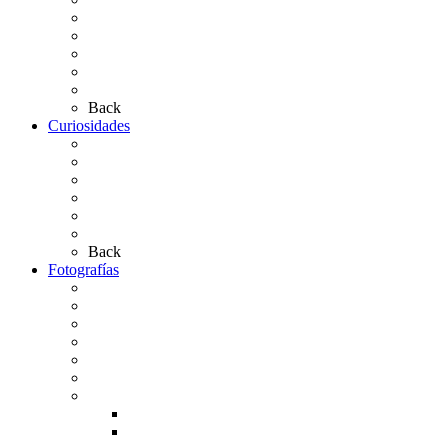
Los Simpecados Hdades. Filiales
Simpecados Hdades. No Filiales
Las Medallas
Las Carretas
Las Casas de Hermandad
Back
Curiosidades
Las abuelas almonteñas
El techo de la Ermita
Exvotos del Rocío
Saca de Yeguas 2025
El Rocío Chico
Más curiosidades…
Back
Fotografías
Galería Fotográfica
Fotos antiguas
Fotos de Las Carretas
Fotos de la Virgen
La Virgen en el Simpecado
Carteles del Rocío
Fotos de la romería
Rocío 2005
Rocío 2006