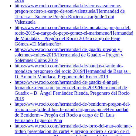
2019
https://www.rocio.com/hermandad-de-terrassa-solemne-
pregon-rociero-a-cargo-de-toni-valenzuela/
Hermandad de
Terrassa – Solemne Pregón Rociero a cargo de Toni
Valenzuela
https://www.rocio.com/hermandad-de-moratalaz-pregon-del-
rocio-2019-a-cargo-de-pepe-gomez-el-marismeno/
Hermandad
de Moratalaz – Pregón del Rocio 2019 a cargo de Pepe
Gómez «El Marismeño»
https://www.rocio.com/hermandad-de-guadix-pregon-y-
solemnes-cultos-2019/
Hermandad de Guadix – Pregón y
Solemnes Cultos 2019
https://www.rocio.com/hermandad-de-barajas-d-antonio-
mondaca-pregonero-del-rocio-2019/
Hermandad de Barajas –
D. Antonio Mondaca, Pregonero del Rocío 2019
https://www.rocio.com/hermandad-de-guadix-d-angel-
fernandez-rienda-pregonero-del-rocio-2019/
Hermandad de
Guadix – D. Ángel Fernández Rienda, Pregonero del Rocío
2019
https://www.rocio.com/hermandad-de-benidorm-pregon-del-
rocio-a-cargo-de-d-luis-fernando-trigueros-pina/
Hermandad
de Benidorm – Pregón del Rocío a cargo de D. Luis
Fernando Trigueros Pina
https://www.rocio.com/hermandad-de-torre-del-mar-solemne-
triduo-presentacion-de-cartel-y-pregon-rociero-a-cargo-de-d-