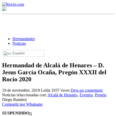
Hermandades
Noticias
Español
¡Bienvenido! Soy el asistente virtual de rocio.com.
Hermandad de Alcalá de Henares – D.
¿En qué puedo ayudarte?
Jesus García Ocaña, Pregón XXXII del
Rocío 2020
Historia de la Virgen del Rocío
19 de noviembre, 2019
Leída 1937 veces
Deja un comentario
¿Cuándo es la romería del Rocío?
Noticias relaccionadas con:
Alcalá de Henares
,
Eventos
,
Pregón
Diego Ramírez
¿Cuántas hermandades participan en la romería?
Compartir por Whatsapp
¿Cuándo se construyó la primera ermita?
SUSPENDIDO¡¡