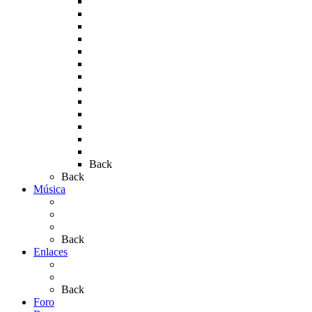
Rocío 2007
Rocío 2008
Rocío 2009
Rocío 2010
Rocío 2011
Rocío 2012
Rocío 2013
Rocío 2017
Rocio 2015
Rocío 2018
Rocío 2019
Rocío 2022
Rocío 2023
Back
Back
Música
Sevillanas
Salves a La Virgen del Rocío
Videos
Back
Enlaces
Al Rocío
Coros Rocieros
Back
Foro