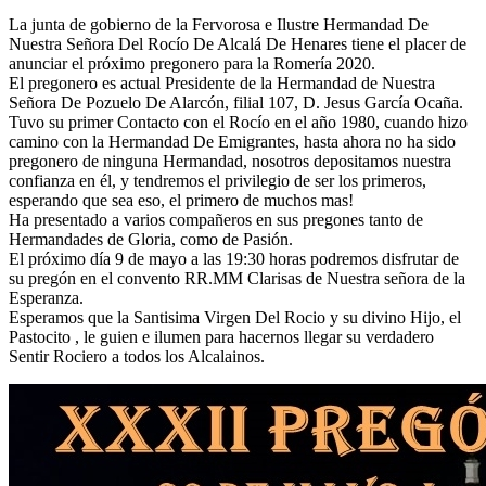
El traslado cada siete años
La junta de gobierno de la Fervorosa e Ilustre Hermandad De
Nuestra Señora Del Rocío De Alcalá De Henares tiene el placer de
¿Cuales son los actos principales que se celebran en el
anunciar el próximo pregonero para la Romería 2020.
Rocío?
El pregonero es actual Presidente de la Hermandad de Nuestra
Señora De Pozuelo De Alarcón, filial 107, D. Jesus García Ocaña.
Quiero hacer el camino,¿que tengo que hacer?
Tuvo su primer Contacto con el Rocío en el año 1980, cuando hizo
camino con la Hermandad De Emigrantes, hasta ahora no ha sido
En el Rocío, ¿dónde me alojo?
pregonero de ninguna Hermandad, nosotros depositamos nuestra
confianza en él, y tendremos el privilegio de ser los primeros,
esperando que sea eso, el primero de muchos mas!
Ha presentado a varios compañeros en sus pregones tanto de
Hermandades de Gloria, como de Pasión.
El próximo día 9 de mayo a las 19:30 horas podremos disfrutar de
su pregón en el convento RR.MM Clarisas de Nuestra señora de la
Esperanza.
Esperamos que la Santisima Virgen Del Rocio y su divino Hijo, el
Pastocito , le guien e ilumen para hacernos llegar su verdadero
Sentir Rociero a todos los Alcalainos.