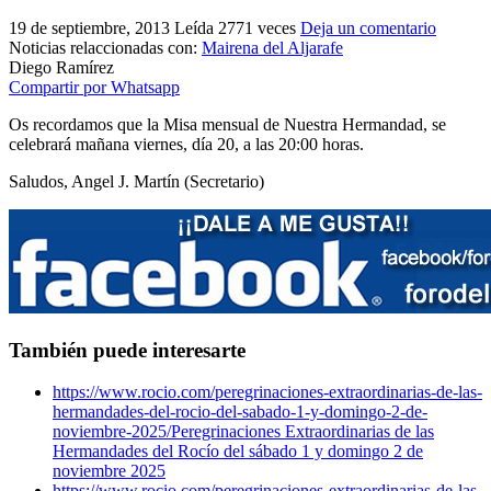
El traslado cada siete años
19 de septiembre, 2013
Leída 2771 veces
Deja un comentario
Noticias relaccionadas con:
Mairena del Aljarafe
¿Cuales son los actos principales que se celebran en el
Diego Ramírez
Rocío?
Compartir por Whatsapp
Quiero hacer el camino,¿que tengo que hacer?
Os recordamos que la Misa mensual de Nuestra Hermandad, se
celebrará mañana viernes, día 20, a las 20:00 horas.
En el Rocío, ¿dónde me alojo?
Saludos, Angel J. Martín (Secretario)
También puede interesarte
https://www.rocio.com/peregrinaciones-extraordinarias-de-las-
hermandades-del-rocio-del-sabado-1-y-domingo-2-de-
noviembre-2025/
Peregrinaciones Extraordinarias de las
Hermandades del Rocío del sábado 1 y domingo 2 de
noviembre 2025
https://www.rocio.com/peregrinaciones-extraordinarias-de-las-