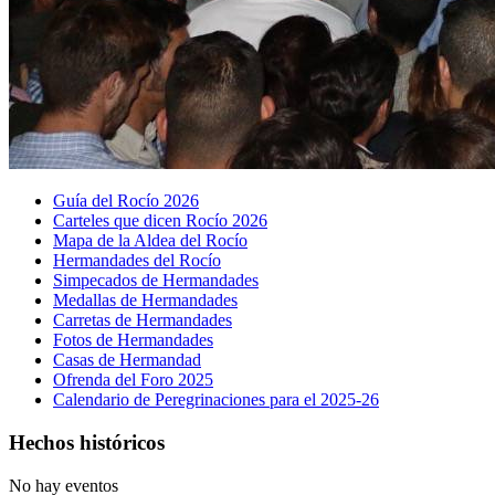
Guía del Rocío 2026
Carteles que dicen Rocío 2026
Mapa de la Aldea del Rocío
Hermandades del Rocío
Simpecados de Hermandades
Medallas de Hermandades
Carretas de Hermandades
Fotos de Hermandades
Casas de Hermandad
Ofrenda del Foro 2025
Calendario de Peregrinaciones para el 2025-26
Hechos históricos
No hay eventos