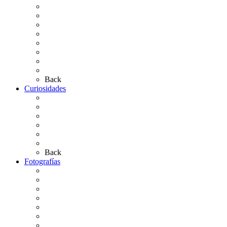
Carteles Rocío 2026
Hermandades y Agrupaciones
Presentación de Hermandades 2026
Los Simpecados Hdades. Filiales
Simpecados Hdades. No Filiales
Las Medallas
Las Carretas
Las Casas de Hermandad
Back
Curiosidades
Las abuelas almonteñas
El techo de la Ermita
Exvotos del Rocío
Saca de Yeguas 2025
El Rocío Chico
Más curiosidades…
Back
Fotografías
Galería Fotográfica
Fotos antiguas
Fotos de Las Carretas
Fotos de la Virgen
La Virgen en el Simpecado
Carteles del Rocío
Fotos de la romería