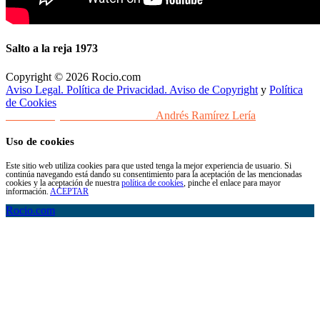
Salto a la reja 1973
Copyright © 2026 Rocio.com
Aviso Legal. Política de Privacidad. Aviso de Copyright
y
Política
de Cookies
Desarrollo y Diseño Web Sevilla
Andrés Ramírez Lería
Uso de cookies
Este sitio web utiliza cookies para que usted tenga la mejor experiencia de usuario. Si
continúa navegando está dando su consentimiento para la aceptación de las mencionadas
cookies y la aceptación de nuestra
política de cookies
, pinche el enlace para mayor
información.
ACEPTAR
Rocio.com