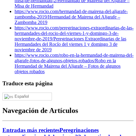
misa-de-hermandad-2/
Hermandad de Mairena del Aljarafe –
Misa de Hermandad
https://www.rocio.com/hermandad-de-mairena-del-aljarafe-
zambomba-2019/
Hermandad de Mairena del Aljarafe –
Zambomba 2019
https://www.rocio.com/peregrinaciones-extraordinarias-de-las-
hermandades-del-rocio-del-viernes-1-y-domingo-3-de-
noviembre-de-2019/
Peregrinaciones Extraordinarias de las
Hermandades del Rocío del viernes 1 y domingo 3 de
noviembre de 2019
https://www.rocio.com/robo-en-la-hermandad-de-mairena-del-
aljarafe-fotos-de-algunos-objetos-robados/
Robo en la
Hermandad de Mairena del Aljarafe – Fotos de algunos
objetos robados
Traduce esta página
Español
Navegación de Artículos
Entradas más recientes
Peregrinaciones