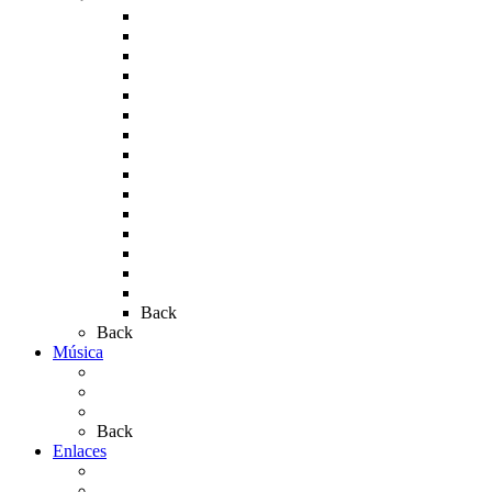
Rocío 2005
Rocío 2006
Rocío 2007
Rocío 2008
Rocío 2009
Rocío 2010
Rocío 2011
Rocío 2012
Rocío 2013
Rocío 2017
Rocio 2015
Rocío 2018
Rocío 2019
Rocío 2022
Rocío 2023
Back
Back
Música
Sevillanas
Salves a La Virgen del Rocío
Videos
Back
Enlaces
Al Rocío
Coros Rocieros