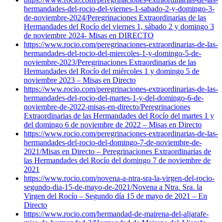
hermandades-del-rocio-del-viernes-1-sabado-2-y-domingo-3-
de-noviembre-2024/
Peregrinaciones Extraordinarias de las
Hermandades del Rocío del viernes 1, sábado 2 y domingo 3
de noviembre 2024- Misas en DIRECTO
https://www.rocio.com/peregrinaciones-extraordinarias-de-las-
hermandades-del-rocio-del-miercoles-1-y-domingo-5-de-
noviembre-2023/
Peregrinaciones Extraordinarias de las
Hermandades del Rocío del miércoles 1 y domingo 5 de
noviembre 2023 – Misas en Directo
https://www.rocio.com/peregrinaciones-extraordinarias-de-las-
hermandades-del-rocio-del-martes-1-y-del-domingo-6-de-
noviembre-de-2022-misas-en-directo/
Peregrinaciones
Extraordinarias de las Hermandades del Rocío del martes 1 y
del domingo 6 de noviembre de 2022 – Misas en Directo
https://www.rocio.com/peregrinaciones-extraordinarias-de-las-
hermandades-del-rocio-del-domingo-7-de-noviembre-de-
2021/
Misas en Directo – Peregrinaciones Extraordinarias de
las Hermandades del Rocío del domingo 7 de noviembre de
2021
https://www.rocio.com/novena-a-ntra-sra-la-virgen-del-rocio-
segundo-dia-15-de-mayo-de-2021/
Novena a Ntra. Sra. la
Virgen del Rocío – Segundo día 15 de mayo de 2021 – En
Directo
https://www.rocio.com/hermandad-de-mairena-del-aljarafe-