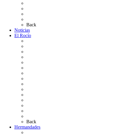
Carteles Rocío 2026
Plano de la Aldea
Planos de los caminos
Preguntas frecuentes
Back
Noticias
El Rocío
Qué es el Rocío
La Leyenda
Ir al Rocío
La Virgen del Rocío
La Coronación
Cronología
El Rocío Chico
El Traslado
El Camino Europeo
¿Qué sabes del Rocío?
Personajes Ilustres del Rocío
Las Ermitas
El Retablo
Bibliografía
Artículos de autor
Back
Hermandades
Situación de Simpecados 2026