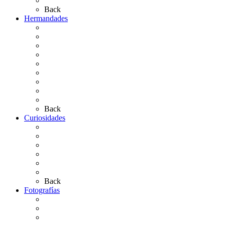
Artículos de autor
Back
Hermandades
Situación de Simpecados 2026
Carteles Rocío 2026
Hermandades y Agrupaciones
Presentación de Hermandades 2026
Los Simpecados Hdades. Filiales
Simpecados Hdades. No Filiales
Las Medallas
Las Carretas
Las Casas de Hermandad
Back
Curiosidades
Las abuelas almonteñas
El techo de la Ermita
Exvotos del Rocío
Saca de Yeguas 2025
El Rocío Chico
Más curiosidades…
Back
Fotografías
Galería Fotográfica
Fotos antiguas
Fotos de Las Carretas