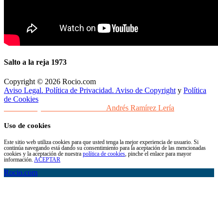
Salto a la reja 1973
Copyright © 2026 Rocio.com
Aviso Legal. Política de Privacidad. Aviso de Copyright
y
Política
de Cookies
Desarrollo y Diseño Web Sevilla
Andrés Ramírez Lería
Uso de cookies
Este sitio web utiliza cookies para que usted tenga la mejor experiencia de usuario. Si
continúa navegando está dando su consentimiento para la aceptación de las mencionadas
cookies y la aceptación de nuestra
política de cookies
, pinche el enlace para mayor
información.
ACEPTAR
Rocio.com