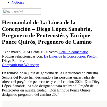
Noticias
El traslado cada siete años
Español
¿Cuales son los actos principales que se celebran en el
Rocío?
Hermandad de La Línea de la
Quiero hacer el camino,¿que tengo que hacer?
Concepción – Diego López Sanabria,
En el Rocío, ¿dónde me alojo?
Pregonero de Pentecostés y Enrique
Ponce Quirós, Pregonero de Camino
13 de marzo, 2024
Leída 1030 veces
Deja un comentario
Noticias relaccionadas con:
La Línea de la Concepción
,
Pregón
Diego Ramírez
Compartir por Whatsapp
En reunión de la junta de gobierno de la Hermandad de Nuestra
Señora del Rocío han designado a las personas encargadas de
ofrecer el pregón de pentecostés y el del camino 2024. Don Diego
López Sanabria, ha sido designado para realizar el Pregón de
Pentecostés en nuestra ciudad. Don Enrique Ponce Quiros,
designado pregonero del camino 2024.