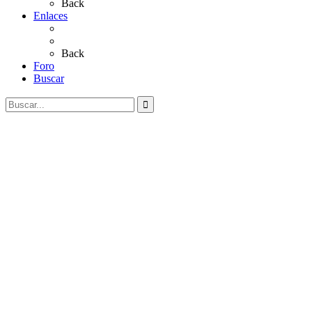
Back
Enlaces
Al Rocío
Coros Rocieros
Back
Foro
Buscar