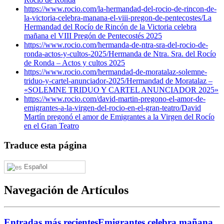
https://www.rocio.com/la-hermandad-del-rocio-de-rincon-de-
la-victoria-celebra-manana-el-viii-pregon-de-pentecostes/
La
Hermandad del Rocío de Rincón de la Victoria celebra
mañana el VIII Pregón de Pentecostés 2025
https://www.rocio.com/hermanda-de-ntra-sra-del-rocio-de-
ronda-actos-y-cultos-2025/
Hermanda de Ntra. Sra. del Rocío
de Ronda – Actos y cultos 2025
https://www.rocio.com/hermandad-de-moratalaz-solemne-
triduo-y-cartel-anunciador-2025/
Hermandad de Moratalaz –
«SOLEMNE TRIDUO Y CARTEL ANUNCIADOR 2025»
https://www.rocio.com/david-martin-pregono-el-amor-de-
emigrantes-a-la-virgen-del-rocio-en-el-gran-teatro/
David
Martín pregonó el amor de Emigrantes a la Virgen del Rocío
en el Gran Teatro
Traduce esta página
Español
Navegación de Artículos
Entradas más recientes
Emigrantes celebra mañana,