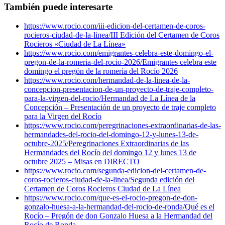
También puede interesarte
https://www.rocio.com/iii-edicion-del-certamen-de-coros-
rocieros-ciudad-de-la-linea/
III Edición del Certamen de Coros
Rocieros «Ciudad de La Línea»
https://www.rocio.com/emigrantes-celebra-este-domingo-el-
pregon-de-la-romeria-del-rocio-2026/
Emigrantes celebra este
domingo el pregón de la romería del Rocío 2026
https://www.rocio.com/hermandad-de-la-linea-de-la-
concepcion-presentacion-de-un-proyecto-de-traje-completo-
para-la-virgen-del-rocio/
Hermandad de La Línea de la
Concepción – Presentación de un proyecto de traje completo
para la Virgen del Rocío
https://www.rocio.com/peregrinaciones-extraordinarias-de-las-
hermandades-del-rocio-del-domingo-12-y-lunes-13-de-
octubre-2025/
Peregrinaciones Extraordinarias de las
Hermandades del Rocío del domingo 12 y lunes 13 de
octubre 2025 – Misas en DIRECTO
https://www.rocio.com/segunda-edicion-del-certamen-de-
coros-rocieros-ciudad-de-la-linea/
Segunda edición del
Certamen de Coros Rocieros Ciudad de La Línea
https://www.rocio.com/que-es-el-rocio-pregon-de-don-
gonzalo-huesa-a-la-hermandad-del-rocio-de-ronda/
Qué es el
Rocío – Pregón de don Gonzalo Huesa a la Hermandad del
Rocío de Ronda