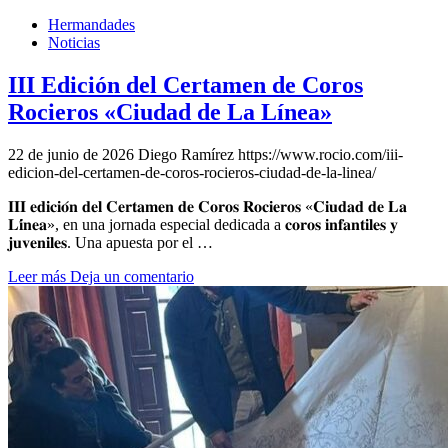
Hermandades
Noticias
III Edición del Certamen de Coros
Rocieros «Ciudad de La Línea»
22 de junio de 2026
Diego Ramírez
https://www.rocio.com/iii-
edicion-del-certamen-de-coros-rocieros-ciudad-de-la-linea/
𝐈𝐈𝐈 𝐞𝐝𝐢𝐜𝐢𝐨́𝐧 𝐝𝐞𝐥 𝐂𝐞𝐫𝐭𝐚𝐦𝐞𝐧 𝐝𝐞 𝐂𝐨𝐫𝐨𝐬 𝐑𝐨𝐜𝐢𝐞𝐫𝐨𝐬 «𝐂𝐢𝐮𝐝𝐚𝐝 𝐝𝐞 𝐋𝐚
𝐋𝐢́𝐧𝐞𝐚», en una jornada especial dedicada a 𝐜𝐨𝐫𝐨𝐬 𝐢𝐧𝐟𝐚𝐧𝐭𝐢𝐥𝐞𝐬 𝐲
𝐣𝐮𝐯𝐞𝐧𝐢𝐥𝐞𝐬. Una apuesta por el …
Leer más
Deja un comentario