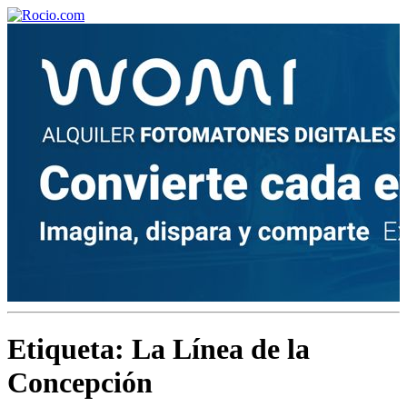
¡Bienvenido! Soy el asistente virtual de rocio.com.
¿En qué puedo ayudarte?
Historia de la Virgen del Rocío
¿Cuándo es la romería del Rocío?
Etiqueta:
La Línea de la
¿Cuántas hermandades participan en la romería?
Concepción
¿Cuándo se construyó la primera ermita?