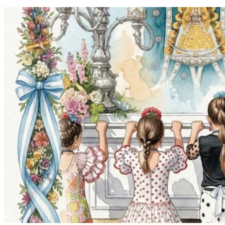
El traslado cada siete años
¿Cuales son los actos principales que se celebran en el
Rocío?
Quiero hacer el camino,¿que tengo que hacer?
En el Rocío, ¿dónde me alojo?