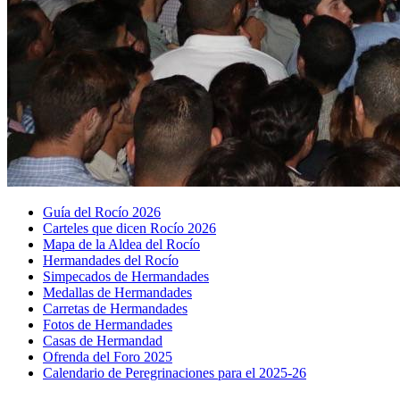
Guía del Rocío 2026
Carteles que dicen Rocío 2026
Mapa de la Aldea del Rocío
Hermandades del Rocío
Simpecados de Hermandades
Medallas de Hermandades
Carretas de Hermandades
Fotos de Hermandades
Casas de Hermandad
Ofrenda del Foro 2025
Calendario de Peregrinaciones para el 2025-26