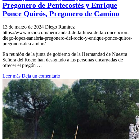
Pregonero de Pentecostés y Enrique
Ponce Quirós, Pregonero de Camino
13 de marzo de 2024
Diego Ramírez
https://www.rocio.com/hermandad-de-la-linea-de-la-concepcion-
diego-lopez-sanabria-pregonero-del-rocio-y-enrique-ponce-quiros-
pregonero-de-camino/
En reunión de la junta de gobierno de la Hermandad de Nuestra
Señora del Rocío han designado a las personas encargadas de
ofrecer el pregón …
Leer más
Deja un comentario