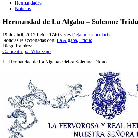
Hermandades
Noticias
Hermandad de La Algaba – Solemne Trid
19 de abril, 2017
Leída 1740 veces
Deja un comentario
Noticias relaccionadas con:
La Algaba
,
Triduo
Diego Ramírez
Compartir por Whatsapp
La Hermandad de La Algaba celebra Solemne Triduo