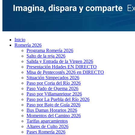
Inicio
Romería 2026
Programa Romería 2026
Salto de la reja 2026
Salida y Entrada de la Virgen 2026
Presentación Hdades EN DIRECTO
Misa de Pentecostés 2026 en DIRECTO
Situación Simpecados 2026
Paso por Coria del Río 2026
Paso Vado de Quema 2026
Paso por Villamanrique 2026
Paso por La Puebla del Río 2026
Paso por Bajo de Guía 2026
Bus Damas Horarios 2026
Momentos del Camino 2026
Tarifas aparcamientos
Altares de Culto 2026
Pases Romería 2026