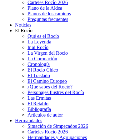
Carteles Rocío 2026
Plano de la Aldea
Planos de los caminos
Preguntas frecuentes
Noticias
El Rocío
Qué es el Rocío
La Leyenda
Ir al Rocío
La Virgen del Rocío
La Coronación
Cronología
El Rocío Chico
El Traslado
El Camino Europeo
¿Qué sabes del Rocío?
Personajes Ilustres del Rocío
Las Ermitas
El Retablo
Bibliografía
Artículos de autor
Hermandades
Situación de Simpecados 2026
Carteles Rocío 2026
Hermandades y Agrupaciones