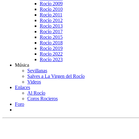
Rocío 2009
Rocío 2010
Rocío 2011
Rocío 2012
Rocío 2013
Rocío 2017
Rocio 2015
Rocío 2018
Rocío 2019
Rocío 2022
Rocío 2023
Música
Sevillanas
Salves a La Virgen del Rocío
Videos
Enlaces
Al Rocío
Coros Rocieros
Foro