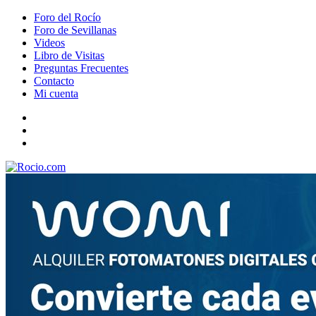
Foro del Rocío
Foro de Sevillanas
Videos
Libro de Visitas
Preguntas Frecuentes
Contacto
Mi cuenta