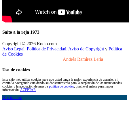
Salto a la reja 1973
Copyright © 2026 Rocio.com
Aviso Legal. Política de Privacidad. Aviso de Copyright
y
Política
de Cookies
Desarrollo y Diseño Web Sevilla
Andrés Ramírez Lería
Uso de cookies
Este sitio web utiliza cookies para que usted tenga la mejor experiencia de usuario. Si
continúa navegando está dando su consentimiento para la aceptación de las mencionadas
cookies y la aceptación de nuestra
política de cookies
, pinche el enlace para mayor
información.
ACEPTAR
Rocio.com