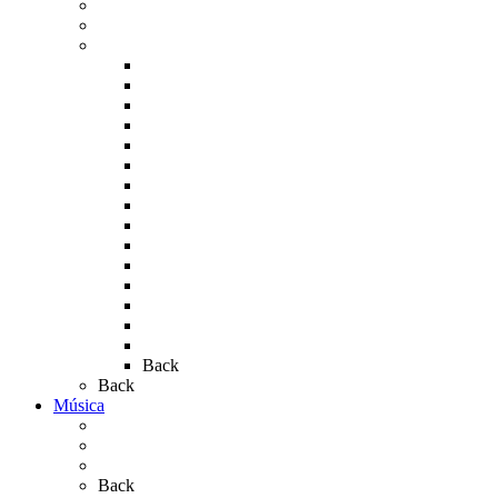
La Virgen en el Simpecado
Carteles del Rocío
Fotos de la romería
Rocío 2005
Rocío 2006
Rocío 2007
Rocío 2008
Rocío 2009
Rocío 2010
Rocío 2011
Rocío 2012
Rocío 2013
Rocío 2017
Rocio 2015
Rocío 2018
Rocío 2019
Rocío 2022
Rocío 2023
Back
Back
Música
Sevillanas
Salves a La Virgen del Rocío
Videos
Back