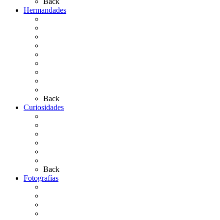
Back
Hermandades
Situación de Simpecados 2026
Carteles Rocío 2026
Hermandades y Agrupaciones
Presentación de Hermandades 2026
Los Simpecados Hdades. Filiales
Simpecados Hdades. No Filiales
Las Medallas
Las Carretas
Las Casas de Hermandad
Back
Curiosidades
Las abuelas almonteñas
El techo de la Ermita
Exvotos del Rocío
Saca de Yeguas 2025
El Rocío Chico
Más curiosidades…
Back
Fotografías
Galería Fotográfica
Fotos antiguas
Fotos de Las Carretas
Fotos de la Virgen