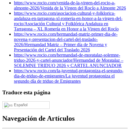
https://www.rocio.com/venida-de-la-virgen-del-rocio-a-
almonte-2026/
Venida de la Virgen del Rocío a Almonte 2026
https://www.rocio.com/asociacion-cultural-y-folklorica-
andaluza-en-tarragona-xl-romeria-en-honor-a-la-virgen-del-
rocio/
Asociación Cultural y Folklórica Andaluza en
Tarragona – XL Romería en Honor a la Virgen del Rocío
https://www.rocio.com/hermandad-matriz-primer-dia-de-
novena-y-presentacion-del-cartel-del-traslado-
2026/
Hermandad Matriz – Primer día de Novena y
Presentación del Cartel del Traslado 2026
https://www.rocio.com/hermandad-de-moratalaz-solemne-
triduo-2026-y-cartel-anunciador/
Hermandad de Moratalaz –
SOLEMNE TRIDUO 2026 y CARTEL ANUNCIADOR
https://www.rocio.com/la-juventud-protagoniza-el-segundo-
dia-de-triduo-de-emigrantes/
La juventud protagoniza el
segundo día de triduo de Emigrantes
Traduce esta página
Español
Navegación de Artículos