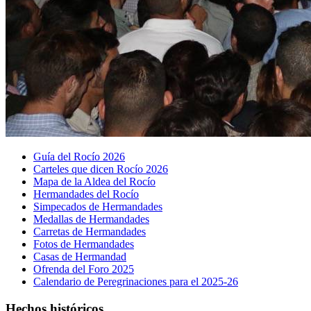
Guía del Rocío 2026
Carteles que dicen Rocío 2026
Mapa de la Aldea del Rocío
Hermandades del Rocío
Simpecados de Hermandades
Medallas de Hermandades
Carretas de Hermandades
Fotos de Hermandades
Casas de Hermandad
Ofrenda del Foro 2025
Calendario de Peregrinaciones para el 2025-26
Hechos históricos