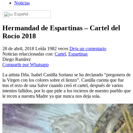
Noticias
El traslado cada siete años
Español
¿Cuales son los actos principales que se celebran en el
Rocío?
Hermandad de Espartinas – Cartel del
Quiero hacer el camino,¿que tengo que hacer?
Rocío 2018
En el Rocío, ¿dónde me alojo?
28 de abril, 2018
Leída 1982 veces
Deja un comentario
Noticias relaccionadas con:
Cartel
,
Espartinas
Diego Ramírez
Compartir por Whatsapp
La artista Dña. Isabel Castilla Soriano se ha declarado “pregonera de
la Virgen con los colores sobre el lienzo”. Castilla cuenta que fue
tras el rezo de una Salve cuando creó el cartel, después de varios
intentos fallidos, por lo que pide a los rocieros de nuestro pueblo que
le recen a nuestra Madre ya que nunca nos deja sola.