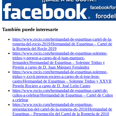
También puede interesarte
https://www.rocio.com/hermandad-de-espartinas-cartel-de-la-
romeria-del-rocio-2019/
Hermandad de Espartinas – Cartel de
la Romería del Rocío 2019
https://www.rocio.com/hermandad-de-espartinas-solemne-
triduo-y-pregon-a-cargo-de-d-juan-marquez-
fernandez/
Hermandad de Espartinas – Solemne Triduo y
Pregón a cargo de D. Juan Márquez Fernández
https://www.rocio.com/hermandad-de-espartinas-solemne-
triduo-y-xxvii-pregon-rociero-a-cargo-de-d-jose-leon-
castro/
Hermandad de Espartinas – Solemne Triduo y XXVII
Pregón Rociero a cargo de D. José León Castro
https://www.rocio.com/hermandad-de-espartinas-cartel-de-
cultos-a-celebrar/
Hermandad de Espartinas – Cartel de Cultos
a celebrar
https://www.rocio.com/hermandad-de-espartinas-
presentacion-del-cartel-de-la-romeria-de-2010/
Hermandad de
Espartinas – Presentación del Cartel de la Romería de 2010