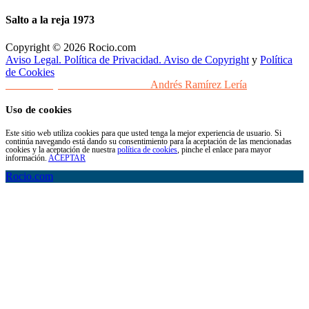
Salto a la reja 1973
Copyright © 2026 Rocio.com
Aviso Legal. Política de Privacidad. Aviso de Copyright
y
Política
de Cookies
Desarrollo y Diseño Web Sevilla
Andrés Ramírez Lería
Uso de cookies
Este sitio web utiliza cookies para que usted tenga la mejor experiencia de usuario. Si
continúa navegando está dando su consentimiento para la aceptación de las mencionadas
cookies y la aceptación de nuestra
política de cookies
, pinche el enlace para mayor
información.
ACEPTAR
Rocio.com