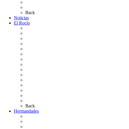
Planos de los caminos
Preguntas frecuentes
Back
Noticias
El Rocío
Qué es el Rocío
La Leyenda
Ir al Rocío
La Virgen del Rocío
La Coronación
Cronología
El Rocío Chico
El Traslado
El Camino Europeo
¿Qué sabes del Rocío?
Personajes Ilustres del Rocío
Las Ermitas
El Retablo
Bibliografía
Artículos de autor
Back
Hermandades
Situación de Simpecados 2026
Carteles Rocío 2026
Hermandades y Agrupaciones