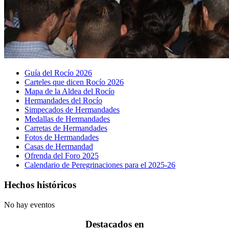
Guía del Rocío 2026
Carteles que dicen Rocío 2026
Mapa de la Aldea del Rocío
Hermandades del Rocío
Simpecados de Hermandades
Medallas de Hermandades
Carretas de Hermandades
Fotos de Hermandades
Casas de Hermandad
Ofrenda del Foro 2025
Calendario de Peregrinaciones para el 2025-26
Hechos históricos
No hay eventos
Destacados en