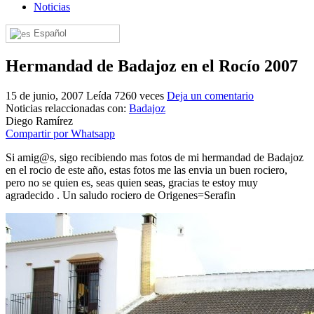
Noticias
El traslado cada siete años
Español
¿Cuales son los actos principales que se celebran en el
Rocío?
Hermandad de Badajoz en el Rocío 2007
Quiero hacer el camino,¿que tengo que hacer?
15 de junio, 2007
Leída 7260 veces
Deja un comentario
En el Rocío, ¿dónde me alojo?
Noticias relaccionadas con:
Badajoz
Diego Ramírez
Compartir por Whatsapp
Si amig@s, sigo recibiendo mas fotos de mi hermandad de Badajoz
en el rocio de este año, estas fotos me las envia un buen rociero,
pero no se quien es, seas quien seas, gracias te estoy muy
agradecido . Un saludo rociero de Origenes=Serafin