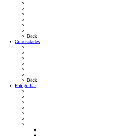
Presentación de Hermandades 2026
Los Simpecados Hdades. Filiales
Simpecados Hdades. No Filiales
Las Medallas
Las Carretas
Las Casas de Hermandad
Back
Curiosidades
Las abuelas almonteñas
El techo de la Ermita
Exvotos del Rocío
Saca de Yeguas 2025
El Rocío Chico
Más curiosidades…
Back
Fotografías
Galería Fotográfica
Fotos antiguas
Fotos de Las Carretas
Fotos de la Virgen
La Virgen en el Simpecado
Carteles del Rocío
Fotos de la romería
Rocío 2005
Rocío 2006