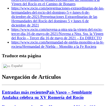
Virgen del Rocío en el Camino de Bonares
https://www.rocio.com/peregrinaciones-extraordinarias-de-las-
hermandades-del-rocio-del-domingo-5-y-lunes-6-de-
diciembre-de-2021/
Peregrinaciones Extraordinarias de las
Hermandades del Rocío del domingo 5 y lunes 6 de
diciembre de 2021
https://www.rocio.com/novena-a-ntra-sra-la-virgen-del-rocio-
tercer-dia-16-de-mayo-de-2021/
Novena a Ntra. Sra. la Virgen
del Rocío – Tercer día 16 de mayo de 2021 – En DIRECTO
https://www.rocio.com/hermandad-de-niebla-monolito-a-la-fe-
rociera/
Hermandad de Niebla – Monolito a la Fe Rociera
Traduce esta página
Español
Navegación de Artículos
Entradas más recientes
País Vasco – Semblante
Andaluz celebra su XV Romería del Rocío