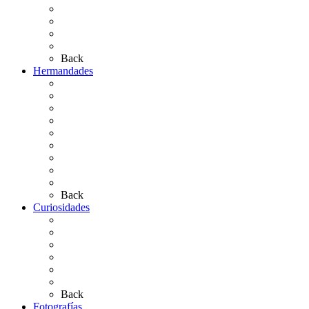
Las Ermitas
El Retablo
Bibliografía
Artículos de autor
Back
Hermandades
Situación de Simpecados 2026
Carteles Rocío 2026
Hermandades y Agrupaciones
Presentación de Hermandades 2026
Los Simpecados Hdades. Filiales
Simpecados Hdades. No Filiales
Las Medallas
Las Carretas
Las Casas de Hermandad
Back
Curiosidades
Las abuelas almonteñas
El techo de la Ermita
Exvotos del Rocío
Saca de Yeguas 2025
El Rocío Chico
Más curiosidades…
Back
Fotografías