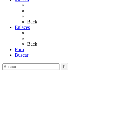
Sevillanas
Salves a La Virgen del Rocío
Videos
Back
Enlaces
Al Rocío
Coros Rocieros
Back
Foro
Buscar