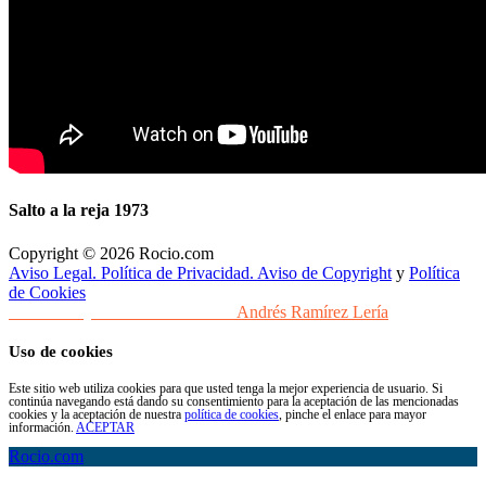
Salto a la reja 1973
Copyright © 2026 Rocio.com
Aviso Legal. Política de Privacidad. Aviso de Copyright
y
Política
de Cookies
Desarrollo y Diseño Web Sevilla
Andrés Ramírez Lería
Uso de cookies
Este sitio web utiliza cookies para que usted tenga la mejor experiencia de usuario. Si
continúa navegando está dando su consentimiento para la aceptación de las mencionadas
cookies y la aceptación de nuestra
política de cookies
, pinche el enlace para mayor
información.
ACEPTAR
Rocio.com