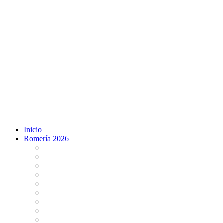
Inicio
Romería 2026
Programa Romería 2026
Salto de la reja 2026
Salida y Entrada de la Virgen 2026
Presentación Hdades EN DIRECTO
Misa de Pentecostés 2026 en DIRECTO
Situación Simpecados 2026
Paso por Coria del Río 2026
Paso Vado de Quema 2026
Paso por Villamanrique 2026