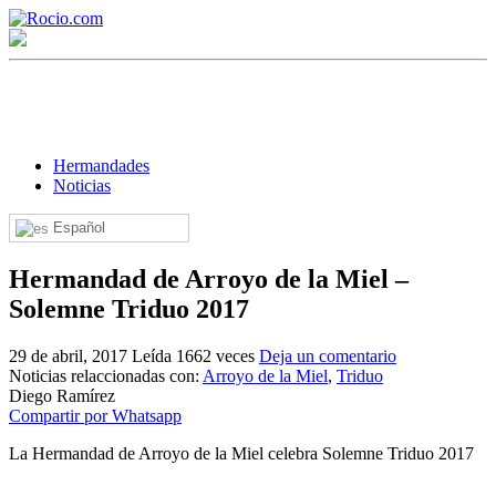
Hermandades
Noticias
Español
¡Bienvenido! Soy el asistente virtual de rocio.com.
Hermandad de Arroyo de la Miel –
¿En qué puedo ayudarte?
Solemne Triduo 2017
29 de abril, 2017
Leída 1662 veces
Deja un comentario
Historia de la Virgen del Rocío
Noticias relaccionadas con:
Arroyo de la Miel
,
Triduo
Diego Ramírez
¿Cuándo es la romería del Rocío?
Compartir por Whatsapp
¿Cuántas hermandades participan en la romería?
La Hermandad de Arroyo de la Miel celebra Solemne Triduo 2017
¿Cuándo se construyó la primera ermita?