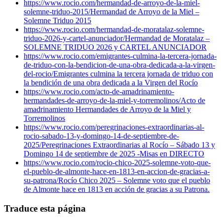
https://www.rocio.com/hermandad-de-arroyo-de-la-miel-
solemne-triduo-2015/
Hermandad de Arroyo de la Miel –
Solemne Triduo 2015
https://www.rocio.com/hermandad-de-moratalaz-solemne-
triduo-2026-y-cartel-anunciador/
Hermandad de Moratalaz –
SOLEMNE TRIDUO 2026 y CARTEL ANUNCIADOR
https://www.rocio.com/emigrantes-culmina-la-tercera-jornada-
de-triduo-con-la-bendicion-de-una-obra-dedicada-a-la-virgen-
del-rocio/
Emigrantes culmina la tercera jornada de triduo con
la bendición de una obra dedicada a la Virgen del Rocío
https://www.rocio.com/acto-de-amadrinamiento-
hermandades-de-arroyo-de-la-miel-y-torremolinos/
Acto de
amadrinamiento Hermandades de Arroyo de la Miel y
Torremolinos
https://www.rocio.com/peregrinaciones-extraordinarias-al-
rocio-sabado-13-y-domingo-14-de-septiembre-de-
2025/
Peregrinaciones Extraordinarias al Rocío – Sábado 13 y
Domingo 14 de septiembre de 2025 -Misas en DIRECTO
https://www.rocio.com/rocio-chico-2025-solemne-voto-que-
el-pueblo-de-almonte-hace-en-1813-en-accion-de-gracias-a-
su-patrona/
Rocío Chico 2025 – Solemne voto que el pueblo
de Almonte hace en 1813 en acción de gracias a su Patrona.
Traduce esta página