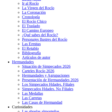
Ir al Rocío
La Virgen del Rocío
La Coronación
Cronología
El Rocío Chico
El Traslado
El Camino Europeo
¿Qué sabes del Rocío?
Personajes Ilustres del Rocío
Las Ermitas
El Retablo
Bibliografía
Artículos de autor
Hermandades
Situación de Simpecados 2026
Carteles Rocío 2026
Hermandades y Agrupaciones
Presentación de Hermandades 2026
Los Simpecados Hdades. Filiales
Simpecados Hdades. No Filiales
Las Medallas
Las Carretas
Las Casas de Hermandad
Curiosidades
Las abuelas almonteñas