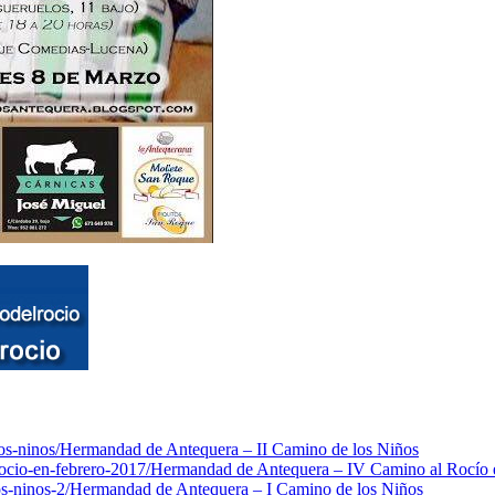
os-ninos/
Hermandad de Antequera – II Camino de los Niños
ocio-en-febrero-2017/
Hermandad de Antequera – IV Camino al Rocío 
s-ninos-2/
Hermandad de Antequera – I Camino de los Niños