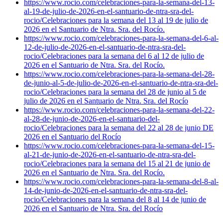
https://www.rocio.com/celebraciones-para-la-semana-del-13-
al-19-de-julio-de-2026-en-el-santuario-de-ntra-sra-del-
rocio/
Celebraciones para la semana del 13 al 19 de julio de
2026 en el Santuario de Ntra. Sra. del Rocío.
https://www.rocio.com/celebraciones-para-la-semana-del-6-al-
12-de-julio-de-2026-en-el-santuario-de-ntra-sra-del-
rocio/
Celebraciones para la semana del 6 al 12 de julio de
2026 en el Santuario de Ntra. Sra. del Rocío.
https://www.rocio.com/celebraciones-para-la-semana-del-28-
de-junio-al-5-de-julio-de-2026-en-el-santuario-de-ntra-sra-del-
rocio/
Celebraciones para la semana del 28 de junio al 5 de
julio de 2026 en el Santuario de Ntra. Sra. del Rocío
https://www.rocio.com/celebraciones-para-la-semana-del-22-
al-28-de-junio-de-2026-en-el-santuario-del-
rocio/
Celebraciones para la semana del 22 al 28 de junio DE
2026 en el Santuario del Rocío
https://www.rocio.com/celebraciones-para-la-semana-del-15-
al-21-de-junio-de-2026-en-el-santuario-de-ntra-sra-del-
rocio/
Celebraciones para la semana del 15 al 21 de junio de
2026 en el Santuario de Ntra. Sra. del Rocío.
https://www.rocio.com/celebraciones-para-la-semana-del-8-al-
14-de-junio-de-2026-en-el-santuario-de-ntra-sra-del-
rocio/
Celebraciones para la semana del 8 al 14 de junio de
2026 en el Santuario de Ntra. Sra. del Rocío