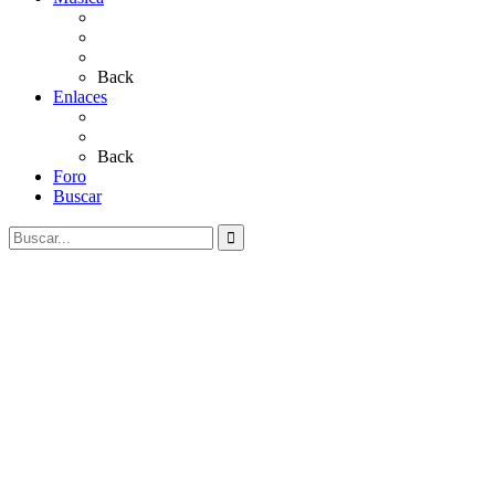
Sevillanas
Salves a La Virgen del Rocío
Videos
Back
Enlaces
Al Rocío
Coros Rocieros
Back
Foro
Buscar