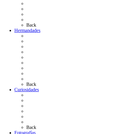
Las Ermitas
El Retablo
Bibliografía
Artículos de autor
Back
Hermandades
Situación de Simpecados 2026
Carteles Rocío 2026
Hermandades y Agrupaciones
Presentación de Hermandades 2026
Los Simpecados Hdades. Filiales
Simpecados Hdades. No Filiales
Las Medallas
Las Carretas
Las Casas de Hermandad
Back
Curiosidades
Las abuelas almonteñas
El techo de la Ermita
Exvotos del Rocío
Saca de Yeguas 2025
El Rocío Chico
Más curiosidades…
Back
Fotografías