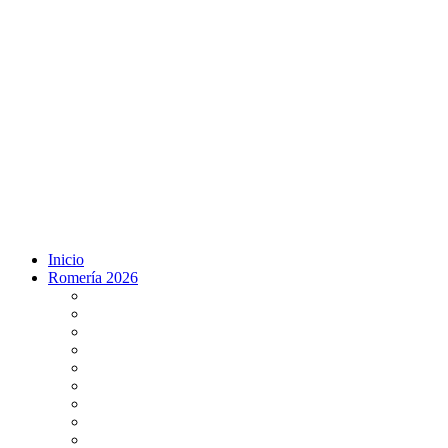
Inicio
Romería 2026
Programa Romería 2026
Salto de la reja 2026
Salida y Entrada de la Virgen 2026
Presentación Hdades EN DIRECTO
Misa de Pentecostés 2026 en DIRECTO
Situación Simpecados 2026
Paso por Coria del Río 2026
Paso Vado de Quema 2026
Paso por Villamanrique 2026