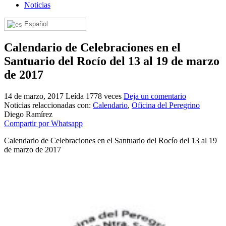
Noticias
El traslado cada siete años
Español
¿Cuales son los actos principales que se celebran en el
Rocío?
Calendario de Celebraciones en el
Quiero hacer el camino,¿que tengo que hacer?
Santuario del Rocío del 13 al 19 de marzo
En el Rocío, ¿dónde me alojo?
de 2017
14 de marzo, 2017
Leída 1778 veces
Deja un comentario
Noticias relaccionadas con:
Calendario
,
Oficina del Peregrino
Diego Ramírez
Compartir por Whatsapp
Calendario de Celebraciones en el Santuario del Rocío del 13 al 19
de marzo de 2017