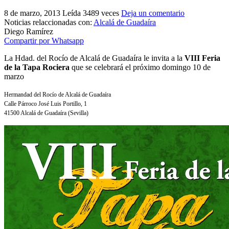
El traslado cada siete años
8 de marzo, 2013
Leída 3489 veces
Deja un comentario
Noticias relaccionadas con:
Alcalá de Guadaíra
¿Cuales son los actos principales que se celebran en el
Diego Ramírez
Rocío?
Compartir por Whatsapp
Quiero hacer el camino,¿que tengo que hacer?
La Hdad. del Rocío de Alcalá de Guadaíra le invita a la
VIII Feria
de la Tapa Rociera
que se celebrará el próximo domingo 10 de
En el Rocío, ¿dónde me alojo?
marzo
Hermandad del Rocío de Alcalá de Guadaíra
Calle Párroco José Luis Portillo, 1
41500 Alcalá de Guadaíra
(Sevilla)