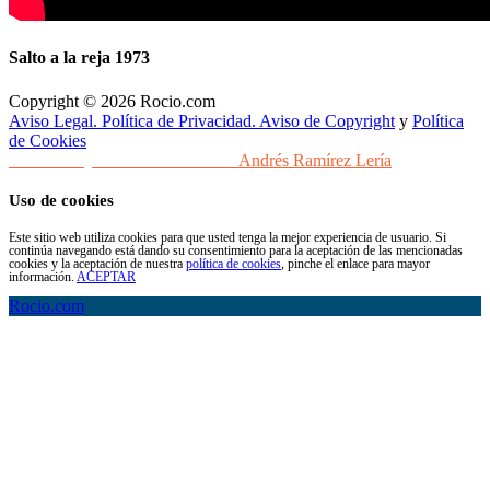
Salto a la reja 1973
Copyright © 2026 Rocio.com
Aviso Legal. Política de Privacidad. Aviso de Copyright
y
Política
de Cookies
Desarrollo y Diseño Web Sevilla
Andrés Ramírez Lería
Uso de cookies
Este sitio web utiliza cookies para que usted tenga la mejor experiencia de usuario. Si
continúa navegando está dando su consentimiento para la aceptación de las mencionadas
cookies y la aceptación de nuestra
política de cookies
, pinche el enlace para mayor
información.
ACEPTAR
Rocio.com