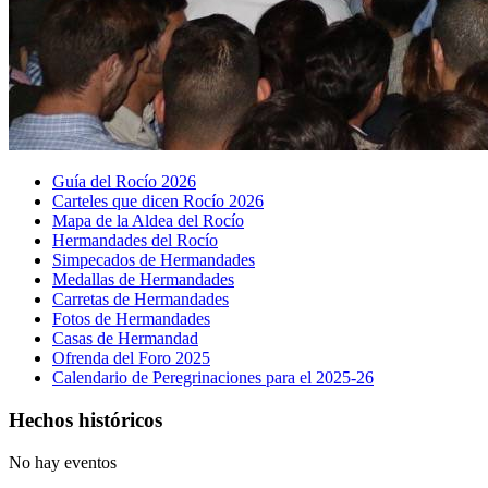
Guía del Rocío 2026
Carteles que dicen Rocío 2026
Mapa de la Aldea del Rocío
Hermandades del Rocío
Simpecados de Hermandades
Medallas de Hermandades
Carretas de Hermandades
Fotos de Hermandades
Casas de Hermandad
Ofrenda del Foro 2025
Calendario de Peregrinaciones para el 2025-26
Hechos históricos
No hay eventos