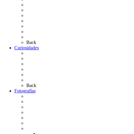
Hermandades y Agrupaciones
Presentación de Hermandades 2026
Los Simpecados Hdades. Filiales
Simpecados Hdades. No Filiales
Las Medallas
Las Carretas
Las Casas de Hermandad
Back
Curiosidades
Las abuelas almonteñas
El techo de la Ermita
Exvotos del Rocío
Saca de Yeguas 2025
El Rocío Chico
Más curiosidades…
Back
Fotografías
Galería Fotográfica
Fotos antiguas
Fotos de Las Carretas
Fotos de la Virgen
La Virgen en el Simpecado
Carteles del Rocío
Fotos de la romería
Rocío 2005