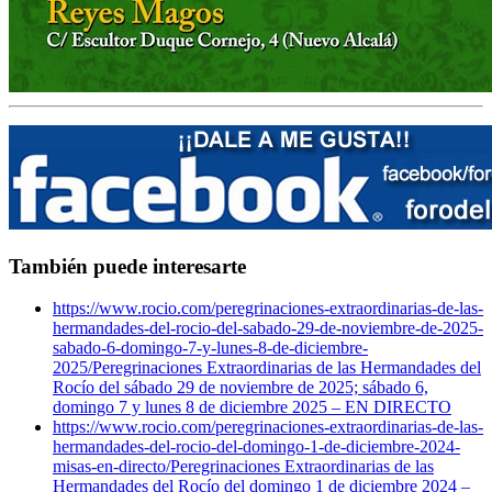
También puede interesarte
https://www.rocio.com/peregrinaciones-extraordinarias-de-las-
hermandades-del-rocio-del-sabado-29-de-noviembre-de-2025-
sabado-6-domingo-7-y-lunes-8-de-diciembre-
2025/
Peregrinaciones Extraordinarias de las Hermandades del
Rocío del sábado 29 de noviembre de 2025; sábado 6,
domingo 7 y lunes 8 de diciembre 2025 – EN DIRECTO
https://www.rocio.com/peregrinaciones-extraordinarias-de-las-
hermandades-del-rocio-del-domingo-1-de-diciembre-2024-
misas-en-directo/
Peregrinaciones Extraordinarias de las
Hermandades del Rocío del domingo 1 de diciembre 2024 –