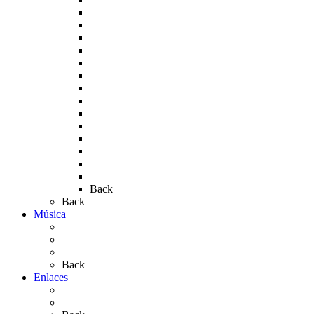
Rocío 2006
Rocío 2007
Rocío 2008
Rocío 2009
Rocío 2010
Rocío 2011
Rocío 2012
Rocío 2013
Rocío 2017
Rocio 2015
Rocío 2018
Rocío 2019
Rocío 2022
Rocío 2023
Back
Back
Música
Sevillanas
Salves a La Virgen del Rocío
Videos
Back
Enlaces
Al Rocío
Coros Rocieros