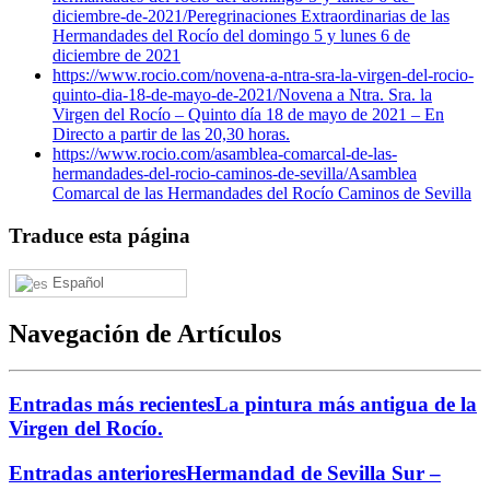
diciembre-de-2021/
Peregrinaciones Extraordinarias de las
Hermandades del Rocío del domingo 5 y lunes 6 de
diciembre de 2021
https://www.rocio.com/novena-a-ntra-sra-la-virgen-del-rocio-
quinto-dia-18-de-mayo-de-2021/
Novena a Ntra. Sra. la
Virgen del Rocío – Quinto día 18 de mayo de 2021 – En
Directo a partir de las 20,30 horas.
https://www.rocio.com/asamblea-comarcal-de-las-
hermandades-del-rocio-caminos-de-sevilla/
Asamblea
Comarcal de las Hermandades del Rocío Caminos de Sevilla
Traduce esta página
Español
Navegación de Artículos
Entradas más recientes
La pintura más antigua de la
Virgen del Rocío.
Entradas anteriores
Hermandad de Sevilla Sur –