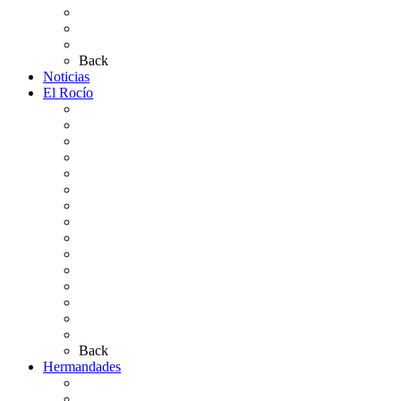
Plano de la Aldea
Planos de los caminos
Preguntas frecuentes
Back
Noticias
El Rocío
Qué es el Rocío
La Leyenda
Ir al Rocío
La Virgen del Rocío
La Coronación
Cronología
El Rocío Chico
El Traslado
El Camino Europeo
¿Qué sabes del Rocío?
Personajes Ilustres del Rocío
Las Ermitas
El Retablo
Bibliografía
Artículos de autor
Back
Hermandades
Situación de Simpecados 2026
Carteles Rocío 2026