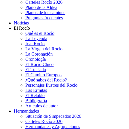
Carteles Rocío 2026
Plano de la Aldea
Planos de los caminos
Preguntas frecuentes
Noticias
El Rocío
Qué es el Rocío
La Leyenda
Ir al Rocío
La Virgen del Rocío
La Coronación
Cronología
El Rocío Chico
El Traslado
El Camino Europeo
¿Qué sabes del Rocío?
Personajes Ilustres del Rocío
Las Ermitas
El Retablo
Bibliografía
Artículos de autor
Hermandades
Situación de Simpecados 2026
Carteles Rocío 2026
Hermandades y Agrupaciones