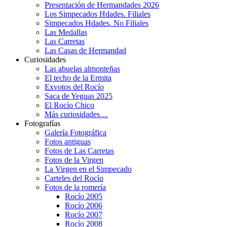
Presentación de Hermandades 2026
Los Simpecados Hdades. Filiales
Simpecados Hdades. No Filiales
Las Medallas
Las Carretas
Las Casas de Hermandad
Curiosidades
Las abuelas almonteñas
El techo de la Ermita
Exvotos del Rocío
Saca de Yeguas 2025
El Rocío Chico
Más curiosidades…
Fotografías
Galería Fotográfica
Fotos antiguas
Fotos de Las Carretas
Fotos de la Virgen
La Virgen en el Simpecado
Carteles del Rocío
Fotos de la romería
Rocío 2005
Rocío 2006
Rocío 2007
Rocío 2008