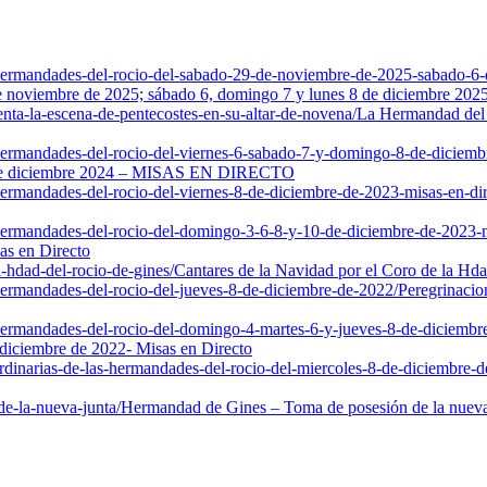
s-hermandades-del-rocio-del-sabado-29-de-noviembre-de-2025-sabado-6
 de noviembre de 2025; sábado 6, domingo 7 y lunes 8 de diciembre 
nta-la-escena-de-pentecostes-en-su-altar-de-novena/
La Hermandad del R
-hermandades-del-rocio-del-viernes-6-sabado-7-y-domingo-8-de-diciemb
8 de diciembre 2024 – MISAS EN DIRECTO
hermandades-del-rocio-del-viernes-8-de-diciembre-de-2023-misas-en-dir
-hermandades-del-rocio-del-domingo-3-6-8-y-10-de-diciembre-de-2023-m
as en Directo
-hdad-del-rocio-de-gines/
Cantares de la Navidad por el Coro de la Hda
hermandades-del-rocio-del-jueves-8-de-diciembre-de-2022/
Peregrinacio
-hermandades-del-rocio-del-domingo-4-martes-6-y-jueves-8-de-diciembr
diciembre de 2022- Misas en Directo
rdinarias-de-las-hermandades-del-rocio-del-miercoles-8-de-diciembre-
e-la-nueva-junta/
Hermandad de Gines – Toma de posesión de la nueva