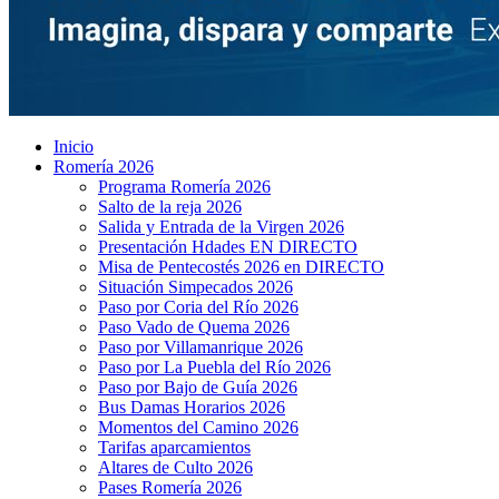
Inicio
Romería 2026
Programa Romería 2026
Salto de la reja 2026
Salida y Entrada de la Virgen 2026
Presentación Hdades EN DIRECTO
Misa de Pentecostés 2026 en DIRECTO
Situación Simpecados 2026
Paso por Coria del Río 2026
Paso Vado de Quema 2026
Paso por Villamanrique 2026
Paso por La Puebla del Río 2026
Paso por Bajo de Guía 2026
Bus Damas Horarios 2026
Momentos del Camino 2026
Tarifas aparcamientos
Altares de Culto 2026
Pases Romería 2026