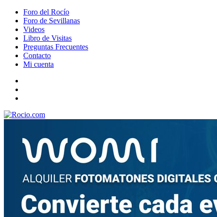
Foro del Rocío
Foro de Sevillanas
Videos
Libro de Visitas
Preguntas Frecuentes
Contacto
Mi cuenta