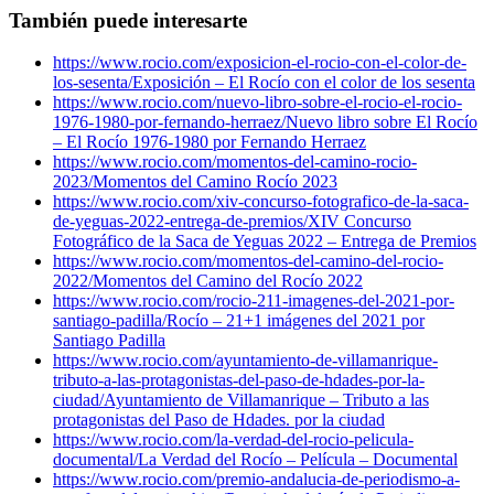
También puede interesarte
https://www.rocio.com/exposicion-el-rocio-con-el-color-de-
los-sesenta/
Exposición – El Rocío con el color de los sesenta
https://www.rocio.com/nuevo-libro-sobre-el-rocio-el-rocio-
1976-1980-por-fernando-herraez/
Nuevo libro sobre El Rocío
– El Rocío 1976-1980 por Fernando Herraez
https://www.rocio.com/momentos-del-camino-rocio-
2023/
Momentos del Camino Rocío 2023
https://www.rocio.com/xiv-concurso-fotografico-de-la-saca-
de-yeguas-2022-entrega-de-premios/
XIV Concurso
Fotográfico de la Saca de Yeguas 2022 – Entrega de Premios
https://www.rocio.com/momentos-del-camino-del-rocio-
2022/
Momentos del Camino del Rocío 2022
https://www.rocio.com/rocio-211-imagenes-del-2021-por-
santiago-padilla/
Rocío – 21+1 imágenes del 2021 por
Santiago Padilla
https://www.rocio.com/ayuntamiento-de-villamanrique-
tributo-a-las-protagonistas-del-paso-de-hdades-por-la-
ciudad/
Ayuntamiento de Villamanrique – Tributo a las
protagonistas del Paso de Hdades. por la ciudad
https://www.rocio.com/la-verdad-del-rocio-pelicula-
documental/
La Verdad del Rocío – Película – Documental
https://www.rocio.com/premio-andalucia-de-periodismo-a-