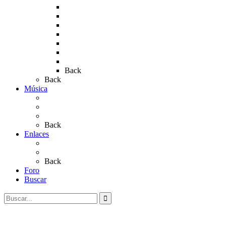
Rocío 2013
Rocío 2017
Rocio 2015
Rocío 2018
Rocío 2019
Rocío 2022
Rocío 2023
Back
Back
Música
Sevillanas
Salves a La Virgen del Rocío
Videos
Back
Enlaces
Al Rocío
Coros Rocieros
Back
Foro
Buscar