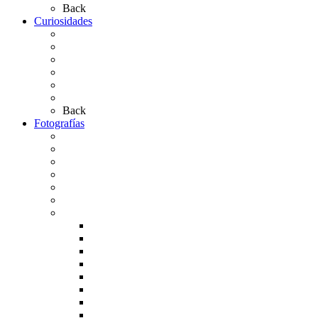
Back
Curiosidades
Las abuelas almonteñas
El techo de la Ermita
Exvotos del Rocío
Saca de Yeguas 2025
El Rocío Chico
Más curiosidades…
Back
Fotografías
Galería Fotográfica
Fotos antiguas
Fotos de Las Carretas
Fotos de la Virgen
La Virgen en el Simpecado
Carteles del Rocío
Fotos de la romería
Rocío 2005
Rocío 2006
Rocío 2007
Rocío 2008
Rocío 2009
Rocío 2010
Rocío 2011
Rocío 2012