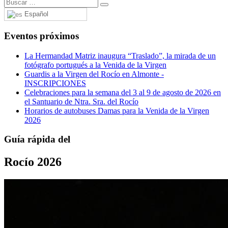
Español
Eventos próximos
La Hermandad Matriz inaugura “Traslado”, la mirada de un
fotógrafo portugués a la Venida de la Virgen
Guardis a la Virgen del Rocío en Almonte -
INSCRIPCIONES
Celebraciones para la semana del 3 al 9 de agosto de 2026 en
el Santuario de Ntra. Sra. del Rocío
Horarios de autobuses Damas para la Venida de la Virgen
2026
Guía rápida del
Rocío 2026