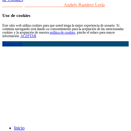
Desarrollo y Diseño Web Sevilla
Andrés Ramírez Lería
Uso de cookies
Este sitio web utiliza cookies para que usted tenga la mejor experiencia de usuario. Si
continúa navegando está dando su consentimiento para la aceptación de las mencionadas
cookies y la aceptación de nuestra
política de cookies
, pinche el enlace para mayor
información.
ACEPTAR
Rocio.com
Inicio