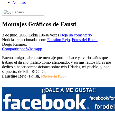
Noticias
El traslado cada siete años
Español
¿Cuales son los actos principales que se celebran en el
Rocío?
Montajes Gráficos de Fausti
Quiero hacer el camino,¿que tengo que hacer?
3 de julio, 2008
Leída 10646 veces
Deja un comentario
En el Rocío, ¿dónde me alojo?
Noticias relaccionadas con:
Faustino Rejo
,
Fotos del Rocío
Diego Ramírez
Compartir por Whatsapp
Bueno amigos, abro este mensaje porque hace ya varios años que
trabajo el diseño gráfico como aficionado, y en mis ratitos libres me
dedico a hacer composiciones sobre mis Hdades, mi pueblo, y por
supuesto, de Ella, ROCÍO.
Faustino Rejo
(
Fausti,
)
Miembro del Foro