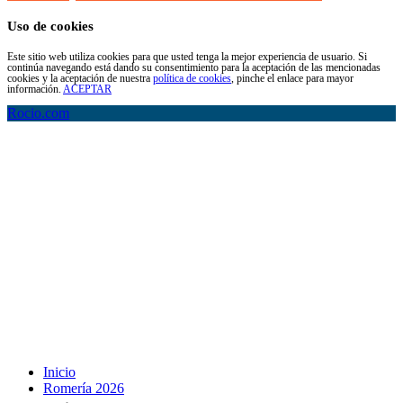
Uso de cookies
Este sitio web utiliza cookies para que usted tenga la mejor experiencia de usuario. Si
continúa navegando está dando su consentimiento para la aceptación de las mencionadas
cookies y la aceptación de nuestra
política de cookies
, pinche el enlace para mayor
información.
ACEPTAR
Rocio.com
Inicio
Romería 2026