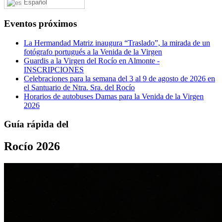
Español
Eventos próximos
La Hermandad Matriz inaugura “Traslado”, la mirada de un
fotógrafo portugués a la Venida de la Virgen
Guardis a la Virgen del Rocío en Almonte -
INSCRIPCIONES
Celebraciones para la semana del 3 al 9 de agosto de 2026 en
el Santuario de Ntra. Sra. del Rocío
Horarios de autobuses Damas para la Venida de la Virgen
2026
Guía rápida del
Rocío 2026