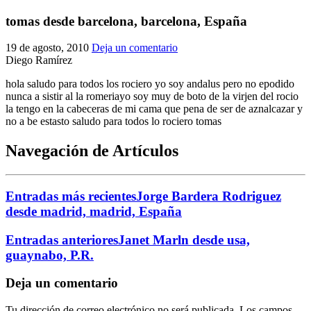
El traslado cada siete años
tomas desde barcelona, barcelona, España
¿Cuales son los actos principales que se celebran en el
19 de agosto, 2010
Deja un comentario
Rocío?
Diego Ramírez
Quiero hacer el camino,¿que tengo que hacer?
hola saludo para todos los rociero yo soy andalus pero no epodido
En el Rocío, ¿dónde me alojo?
nunca a sistir al la romeriayo soy muy de boto de la virjen del rocio
la tengo en la cabeceras de mi cama que pena de ser de aznalcazar y
no a be estasto saludo para todos lo rociero tomas
Navegación de Artículos
Entradas más recientes
Jorge Bardera Rodriguez
desde madrid, madrid, España
Entradas anteriores
Janet Marln desde usa,
guaynabo, P.R.
Deja un comentario
Tu dirección de correo electrónico no será publicada.
Los campos