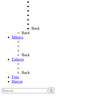
Rocío 2017
Rocio 2015
Rocío 2018
Rocío 2019
Rocío 2022
Rocío 2023
Back
Back
Música
Sevillanas
Salves a La Virgen del Rocío
Videos
Back
Enlaces
Al Rocío
Coros Rocieros
Back
Foro
Buscar