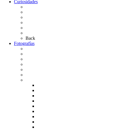
Curiosidades
Las abuelas almonteñas
El techo de la Ermita
Exvotos del Rocío
Saca de Yeguas 2025
El Rocío Chico
Más curiosidades…
Back
Fotografías
Galería Fotográfica
Fotos antiguas
Fotos de Las Carretas
Fotos de la Virgen
La Virgen en el Simpecado
Carteles del Rocío
Fotos de la romería
Rocío 2005
Rocío 2006
Rocío 2007
Rocío 2008
Rocío 2009
Rocío 2010
Rocío 2011
Rocío 2012
Rocío 2013