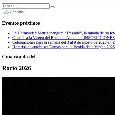
Español
Eventos próximos
La Hermandad Matriz inaugura “Traslado”, la mirada de un fotó
Guardis a la Virgen del Rocío en Almonte - INSCRIPCIONES
Celebraciones para la semana del 3 al 9 de agosto de 2026 en el
Horarios de autobuses Damas para la Venida de la Virgen 2026
Guía rápida del
Rocío 2026