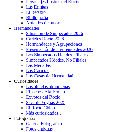
Personajes Ilustres del Rocío
Las Ermitas
El Retablo
Bibliografía
Artículos de autor
Hermandades
Situación de Simpecados 2026
Carteles Rocío 2026
Hermandades y Agrupaciones
Presentación de Hermandades 2026
Los Simpecados Hdades. Filiales
Simpecados Hdades. No Filiales
Las Medallas
Las Carretas
Las Casas de Hermandad
Curiosidades
Las abuelas almonteñas
El techo de la Ermita
Exvotos del Rocío
Saca de Yeguas 2025
El Rocío Chico
Más curiosidades…
Fotografías
Galería Fotográfica
Fotos antiguas