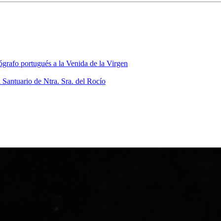
grafo portugués a la Venida de la Virgen
 Santuario de Ntra. Sra. del Rocío