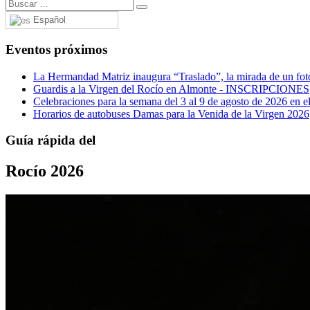
Español
Eventos próximos
La Hermandad Matriz inaugura “Traslado”, la mirada de un fotó
Guardis a la Virgen del Rocío en Almonte - INSCRIPCIONES
Celebraciones para la semana del 3 al 9 de agosto de 2026 en el
Horarios de autobuses Damas para la Venida de la Virgen 2026
Guía rápida del
Rocío 2026