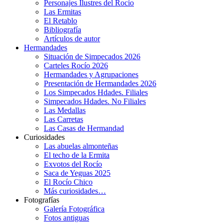
Personajes Ilustres del Rocío
Las Ermitas
El Retablo
Bibliografía
Artículos de autor
Hermandades
Situación de Simpecados 2026
Carteles Rocío 2026
Hermandades y Agrupaciones
Presentación de Hermandades 2026
Los Simpecados Hdades. Filiales
Simpecados Hdades. No Filiales
Las Medallas
Las Carretas
Las Casas de Hermandad
Curiosidades
Las abuelas almonteñas
El techo de la Ermita
Exvotos del Rocío
Saca de Yeguas 2025
El Rocío Chico
Más curiosidades…
Fotografías
Galería Fotográfica
Fotos antiguas