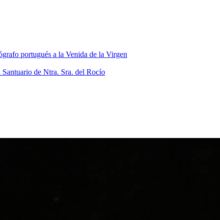
grafo portugués a la Venida de la Virgen
 Santuario de Ntra. Sra. del Rocío