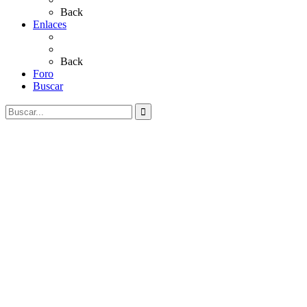
Back
Enlaces
Al Rocío
Coros Rocieros
Back
Foro
Buscar