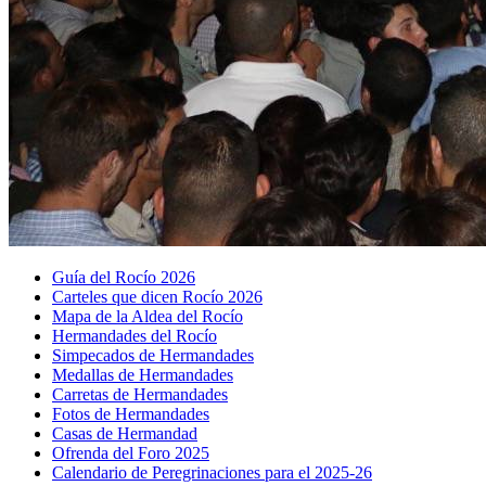
Guía del Rocío 2026
Carteles que dicen Rocío 2026
Mapa de la Aldea del Rocío
Hermandades del Rocío
Simpecados de Hermandades
Medallas de Hermandades
Carretas de Hermandades
Fotos de Hermandades
Casas de Hermandad
Ofrenda del Foro 2025
Calendario de Peregrinaciones para el 2025-26