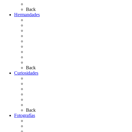
Artículos de autor
Back
Hermandades
Situación de Simpecados 2026
Carteles Rocío 2026
Hermandades y Agrupaciones
Presentación de Hermandades 2026
Los Simpecados Hdades. Filiales
Simpecados Hdades. No Filiales
Las Medallas
Las Carretas
Las Casas de Hermandad
Back
Curiosidades
Las abuelas almonteñas
El techo de la Ermita
Exvotos del Rocío
Saca de Yeguas 2025
El Rocío Chico
Más curiosidades…
Back
Fotografías
Galería Fotográfica
Fotos antiguas
Fotos de Las Carretas