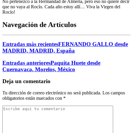
No pertenezco a la Hermandad de Almería, pero eso no quiere decir
El traslado cada siete años
que no vaya al Rocío. Cada año estoy allí… Viva la Virgen del
Rocío!
¿Cuales son los actos principales que se celebran en el
Rocío?
Navegación de Artículos
Quiero hacer el camino,¿que tengo que hacer?
En el Rocío, ¿dónde me alojo?
Entradas más recientes
FERNANDO GALLO desde
MADRID, MADRID, España
Entradas anteriores
Paquita Huete desde
Cuernavaca, Morelos, México
Deja un comentario
Tu dirección de correo electrónico no será publicada.
Los campos
obligatorios están marcados con
*