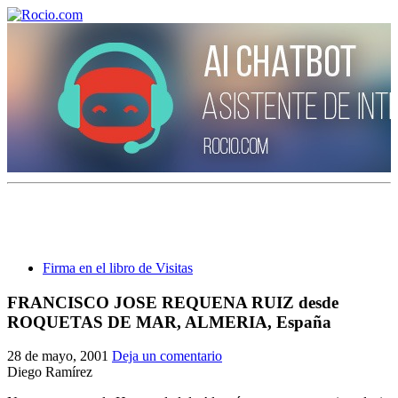
¡Bienvenido! Soy el asistente virtual de rocio.com.
¿En qué puedo ayudarte?
Firma en el libro de Visitas
Historia de la Virgen del Rocío
FRANCISCO JOSE REQUENA RUIZ desde
ROQUETAS DE MAR, ALMERIA, España
¿Cuándo es la romería del Rocío?
¿Cuántas hermandades participan en la romería?
28 de mayo, 2001
Deja un comentario
Diego Ramírez
¿Cuándo se construyó la primera ermita?