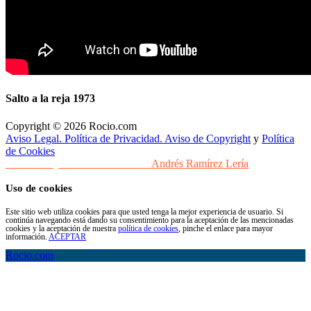
Salto a la reja 1973
Copyright © 2026 Rocio.com
Aviso Legal. Política de Privacidad. Aviso de Copyright
y
Política
de Cookies
Desarrollo y Diseño Web Sevilla
Andrés Ramírez Lería
Uso de cookies
Este sitio web utiliza cookies para que usted tenga la mejor experiencia de usuario. Si
continúa navegando está dando su consentimiento para la aceptación de las mencionadas
cookies y la aceptación de nuestra
política de cookies
, pinche el enlace para mayor
información.
ACEPTAR
Rocio.com