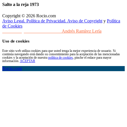
Salto a la reja 1973
Copyright © 2026 Rocio.com
Aviso Legal. Política de Privacidad. Aviso de Copyright
y
Política
de Cookies
Desarrollo y Diseño Web Sevilla
Andrés Ramírez Lería
Uso de cookies
Este sitio web utiliza cookies para que usted tenga la mejor experiencia de usuario. Si
continúa navegando está dando su consentimiento para la aceptación de las mencionadas
cookies y la aceptación de nuestra
política de cookies
, pinche el enlace para mayor
información.
ACEPTAR
Rocio.com