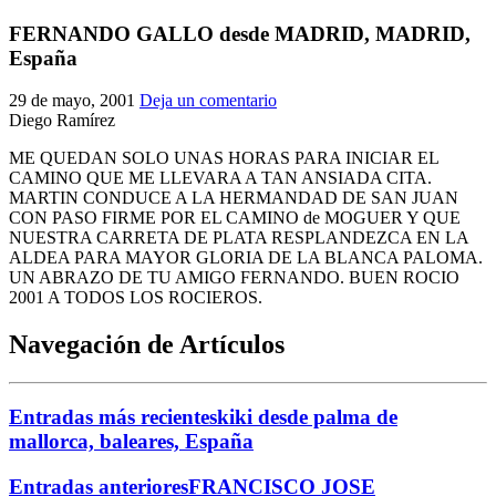
El traslado cada siete años
FERNANDO GALLO desde MADRID, MADRID,
España
¿Cuales son los actos principales que se celebran en el
Rocío?
29 de mayo, 2001
Deja un comentario
Quiero hacer el camino,¿que tengo que hacer?
Diego Ramírez
En el Rocío, ¿dónde me alojo?
ME QUEDAN SOLO UNAS HORAS PARA INICIAR EL
CAMINO QUE ME LLEVARA A TAN ANSIADA CITA.
MARTIN CONDUCE A LA HERMANDAD DE SAN JUAN
CON PASO FIRME POR EL CAMINO de MOGUER Y QUE
NUESTRA CARRETA DE PLATA RESPLANDEZCA EN LA
ALDEA PARA MAYOR GLORIA DE LA BLANCA PALOMA.
UN ABRAZO DE TU AMIGO FERNANDO. BUEN ROCIO
2001 A TODOS LOS ROCIEROS.
Navegación de Artículos
Entradas más recientes
kiki desde palma de
mallorca, baleares, España
Entradas anteriores
FRANCISCO JOSE