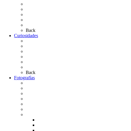
Los Simpecados Hdades. Filiales
Simpecados Hdades. No Filiales
Las Medallas
Las Carretas
Las Casas de Hermandad
Back
Curiosidades
Las abuelas almonteñas
El techo de la Ermita
Exvotos del Rocío
Saca de Yeguas 2025
El Rocío Chico
Más curiosidades…
Back
Fotografías
Galería Fotográfica
Fotos antiguas
Fotos de Las Carretas
Fotos de la Virgen
La Virgen en el Simpecado
Carteles del Rocío
Fotos de la romería
Rocío 2005
Rocío 2006
Rocío 2007