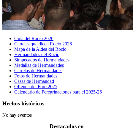
Guía del Rocío 2026
Carteles que dicen Rocío 2026
Mapa de la Aldea del Rocío
Hermandades del Rocío
Simpecados de Hermandades
Medallas de Hermandades
Carretas de Hermandades
Fotos de Hermandades
Casas de Hermandad
Ofrenda del Foro 2025
Calendario de Peregrinaciones para el 2025-26
Hechos históricos
No hay eventos
Destacados en