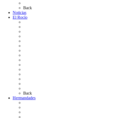
Preguntas frecuentes
Back
Noticias
El Rocío
Qué es el Rocío
La Leyenda
Ir al Rocío
La Virgen del Rocío
La Coronación
Cronología
El Rocío Chico
El Traslado
El Camino Europeo
¿Qué sabes del Rocío?
Personajes Ilustres del Rocío
Las Ermitas
El Retablo
Bibliografía
Artículos de autor
Back
Hermandades
Situación de Simpecados 2026
Carteles Rocío 2026
Hermandades y Agrupaciones
Presentación de Hermandades 2026