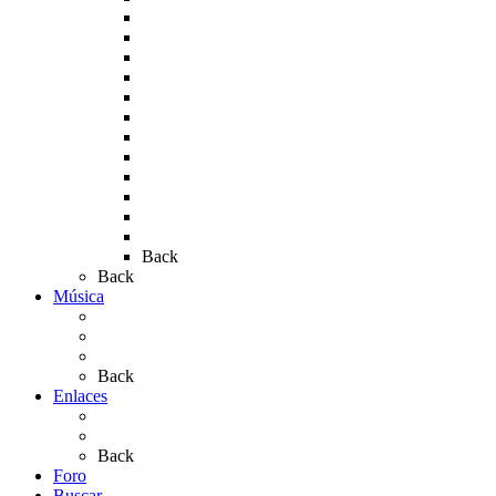
Rocío 2008
Rocío 2009
Rocío 2010
Rocío 2011
Rocío 2012
Rocío 2013
Rocío 2017
Rocio 2015
Rocío 2018
Rocío 2019
Rocío 2022
Rocío 2023
Back
Back
Música
Sevillanas
Salves a La Virgen del Rocío
Videos
Back
Enlaces
Al Rocío
Coros Rocieros
Back
Foro
Buscar