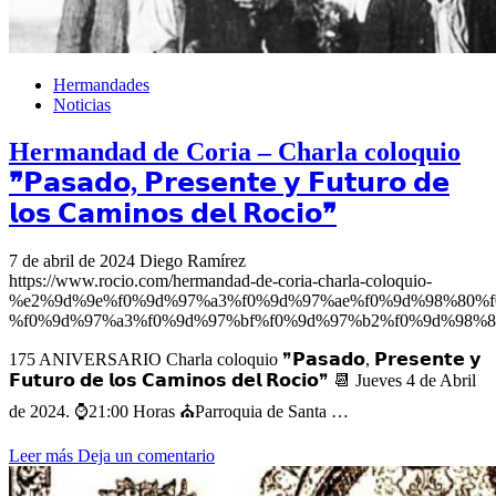
Hermandades
Noticias
Hermandad de Coria – Charla coloquio
❞𝗣𝗮𝘀𝗮𝗱𝗼, 𝗣𝗿𝗲𝘀𝗲𝗻𝘁𝗲 𝘆 𝗙𝘂𝘁𝘂𝗿𝗼 𝗱𝗲
𝗹𝗼𝘀 𝗖𝗮𝗺𝗶𝗻𝗼𝘀 𝗱𝗲𝗹 𝗥𝗼𝗰𝗶𝗼❞
7 de abril de 2024
Diego Ramírez
https://www.rocio.com/hermandad-de-coria-charla-coloquio-
%e2%9d%9e%f0%9d%97%a3%f0%9d%97%ae%f0%9d%98%80%f
%f0%9d%97%a3%f0%9d%97%bf%f0%9d%97%b2%f0%9d%98%8
175 ANIVERSARIO Charla coloquio ❞𝗣𝗮𝘀𝗮𝗱𝗼, 𝗣𝗿𝗲𝘀𝗲𝗻𝘁𝗲 𝘆
𝗙𝘂𝘁𝘂𝗿𝗼 𝗱𝗲 𝗹𝗼𝘀 𝗖𝗮𝗺𝗶𝗻𝗼𝘀 𝗱𝗲𝗹 𝗥𝗼𝗰𝗶𝗼❞ 📆 Jueves 4 de Abril
de 2024. ⌚️21:00 Horas ⛪️Parroquia de Santa …
Leer más
Deja un comentario