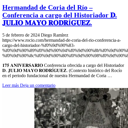
Hermandad de Coria del Río –
Conferencia a cargo del Historiador 𝐃.
𝐉𝐔𝐋𝐈𝐎 𝐌𝐀𝐘𝐎 𝐑𝐎𝐃𝐑Í𝐆𝐔𝐄𝐙.
5 de febrero de 2024
Diego Ramírez
https://www.rocio.com/hermandad-de-coria-del-rio-conferencia-a-
cargo-del-historiador-%f0%9d%90%83-
%f0%9d%90%89%f0%9d%90%94%f0%9d%90%8b%f0%9d%90%8
%f0%9d%90%8c%f0%9d%90%80%f0%9d%90%98%f0%9d%90%8
𝟏𝟕𝟓 𝐀𝐍𝐈𝐕𝐄𝐑𝐒𝐀𝐑𝐈𝐎 Conferencia ofrecida a cargo del Historiador
𝐃. 𝐉𝐔𝐋𝐈𝐎 𝐌𝐀𝐘𝐎 𝐑𝐎𝐃𝐑Í𝐆𝐔𝐄𝐙. (Contexto histórico del Rocío
en el periodo fundacional de nuestra Hermandad de Coria …
Leer más
Deja un comentario