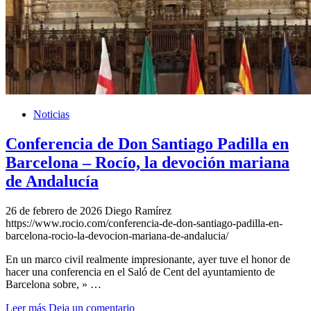
Noticias
Conferencia de Don Santiago Padilla en
Barcelona – Rocío, la devoción mariana
de Andalucía
26 de febrero de 2026
Diego Ramírez
https://www.rocio.com/conferencia-de-don-santiago-padilla-en-
barcelona-rocio-la-devocion-mariana-de-andalucia/
En un marco civil realmente impresionante, ayer tuve el honor de
hacer una conferencia en el Saló de Cent del ayuntamiento de
Barcelona sobre, » …
Leer más
Deja un comentario