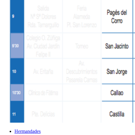
El traslado cada siete años
¿Cuales son los actos principales que se celebran en el
Rocío?
Quiero hacer el camino,¿que tengo que hacer?
En el Rocío, ¿dónde me alojo?
Hermandades