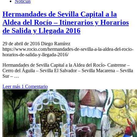
Noticias
Hermandades de Sevilla Capital a la
Aldea del Rocío – Itinerarios y Horarios
de Salida y Llegada 2016
29 de abril de 2016
Diego Ramírez
https://www.rocio.com/hermandades-de-sevilla-a-la-aldea-del-rocio-
horarios-de-salida-y-llegada-2016/
Hermandades de Sevilla Capital a la Aldea del Rocío- Castrense –
Cerro del Águila – Sevilla El Salvador – Sevilla Macarena – Sevilla
Sur – …
Leer más
1 Comentario