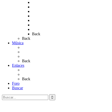
Rocío 2013
Rocío 2017
Rocio 2015
Rocío 2018
Rocío 2019
Rocío 2022
Rocío 2023
Back
Back
Música
Sevillanas
Salves a La Virgen del Rocío
Videos
Back
Enlaces
Al Rocío
Coros Rocieros
Back
Foro
Buscar