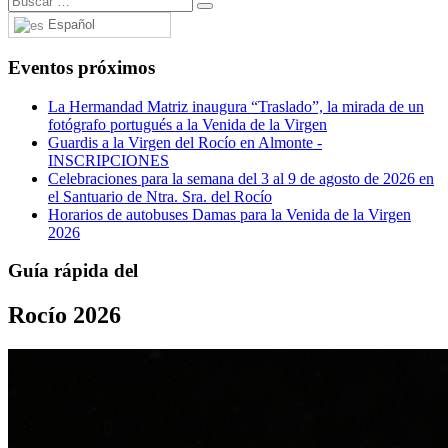
Español
Eventos próximos
La Hermandad Matriz inaugura “Traslado”, la mirada de un
fotógrafo portugués a la Venida de la Virgen
Guardis a la Virgen del Rocío en Almonte -
INSCRIPCIONES
Celebraciones para la semana del 3 al 9 de agosto de 2026 en
el Santuario de Ntra. Sra. del Rocío
Horarios de autobuses Damas para la Venida de la Virgen
2026
Guía rápida del
Rocío 2026