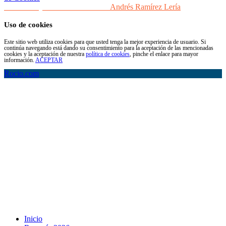
Desarrollo y Diseño Web Sevilla
Andrés Ramírez Lería
Uso de cookies
Este sitio web utiliza cookies para que usted tenga la mejor experiencia de usuario. Si
continúa navegando está dando su consentimiento para la aceptación de las mencionadas
cookies y la aceptación de nuestra
política de cookies
, pinche el enlace para mayor
información.
ACEPTAR
Rocio.com
Inicio