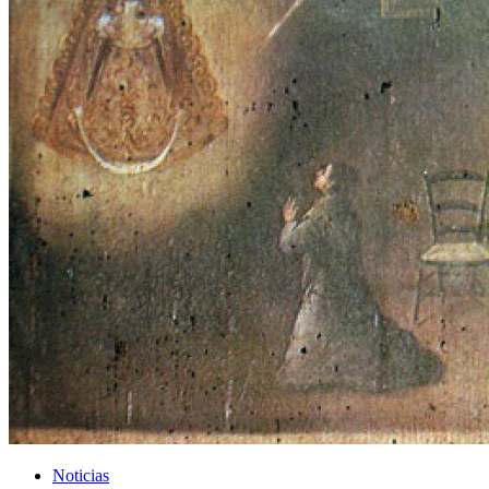
El traslado cada siete años
¿Cuales son los actos principales que se celebran en el
Rocío?
Quiero hacer el camino,¿que tengo que hacer?
En el Rocío, ¿dónde me alojo?
Noticias