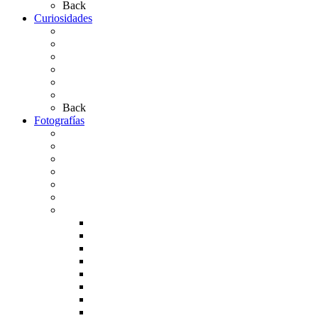
Back
Curiosidades
Las abuelas almonteñas
El techo de la Ermita
Exvotos del Rocío
Saca de Yeguas 2025
El Rocío Chico
Más curiosidades…
Back
Fotografías
Galería Fotográfica
Fotos antiguas
Fotos de Las Carretas
Fotos de la Virgen
La Virgen en el Simpecado
Carteles del Rocío
Fotos de la romería
Rocío 2005
Rocío 2006
Rocío 2007
Rocío 2008
Rocío 2009
Rocío 2010
Rocío 2011
Rocío 2012