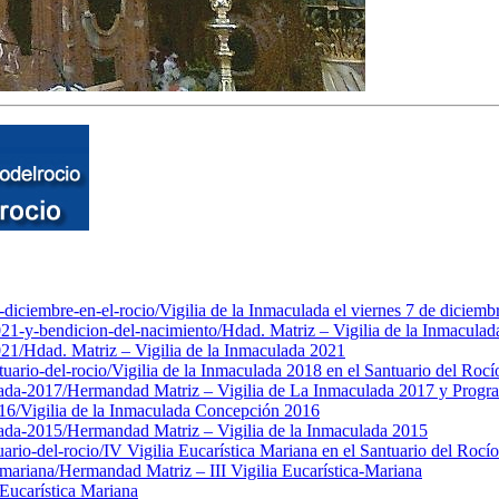
-diciembre-en-el-rocio/
Vigilia de la Inmaculada el viernes 7 de diciemb
021-y-bendicion-del-nacimiento/
Hdad. Matriz – Vigilia de la Inmacula
021/
Hdad. Matriz – Vigilia de la Inmaculada 2021
uario-del-rocio/
Vigilia de la Inmaculada 2018 en el Santuario del Rocí
ada-2017/
Hermandad Matriz – Vigilia de La Inmaculada 2017 y Progr
16/
Vigilia de la Inmaculada Concepción 2016
ada-2015/
Hermandad Matriz – Vigilia de la Inmaculada 2015
ario-del-rocio/
IV Vigilia Eucarística Mariana en el Santuario del Rocío
-mariana/
Hermandad Matriz – III Vigilia Eucarística-Mariana
a Eucarística Mariana