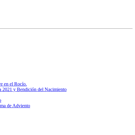
re en el Rocío.
da 2021 y Bendición del Nacimiento
o
ama de Adviento