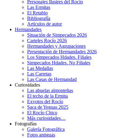
Personajes Ilustres del Rocío
Las Ermitas
El Retablo
Bibliografía
Artículos de autor
Hermandades
Situación de Simpecados 2026
Carteles Rocío 2026
Hermandades y Agrupaciones
Presentación de Hermandades 2026
Los Simpecados Hdades. Filiales
Simpecados Hdades. No Filiales
Las Medallas
Las Carretas
Las Casas de Hermandad
Curiosidades
Las abuelas almonteñas
El techo de la Ermita
Exvotos del Rocío
Saca de Yeguas 2025
El Rocío Chico
Más curiosidades…
Fotografías
Galería Fotográfica
Fotos antiguas