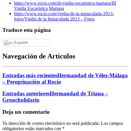
https://www.rocio.com/iii-vigilia-eucaristica-mariana/
III
Vigilia Eucarística Mariana
https://www.rocio.com/vigilia-de-la-inmaculada-2013-
fotos/
Vigilia de la Inmaculada 2013 – Fotos
Traduce esta página
Español
Navegación de Artículos
Entradas más recientes
Hermandad de Vélez-Málaga
– Peregrinación al Rocío
Entradas anteriores
Hermandad de Triana –
Groucholidario
Deja un comentario
Tu dirección de correo electrónico no será publicada.
Los campos
obligatorios están marcados con
*