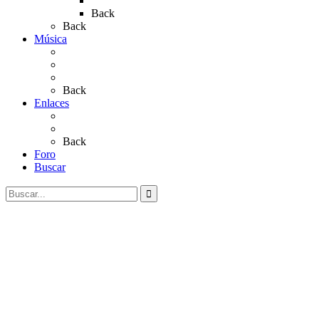
Rocío 2023
Back
Back
Música
Sevillanas
Salves a La Virgen del Rocío
Videos
Back
Enlaces
Al Rocío
Coros Rocieros
Back
Foro
Buscar