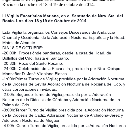
Rocío en la noche del 18 al 19 de octubre de 2014.
El traslado cada siete años
¿Cuales son los actos principales que se celebran en el
III Vigilia Eucarística Mariana, en el Santuario de Ntra. Sra. del
Rocío?
Rocío. Los días 18 y19 de Octubre de 2014.
Quiero hacer el camino,¿que tengo que hacer?
Esta Vigilia la organiza los Consejos Diocesanos de Andalucía
Oriental y Occidental de la Adoración Nocturna Española y la Hdad.
En el Rocío, ¿dónde me alojo?
Matriz de Almonte.
DÍA 18 DE OCTUBRE:
-20:00h: Procesiónde banderas, desde la casa de Hdad. de
Bollullos del Cdo. hasta el Santuario.
-20:30h: Rezo del Santo Rosario.
-24:00h: Celebración de la Eucaristía, presidida por Ntro. Obispo
Monseñor D. José Vilaplana Blasco.
-1:00h:Primer Turno de Vigilia; presidida por la Adoración Nocturna
de la Diócesis de Sevilla,Adoración Nocturna de Rociana del Cdo. y
otras corporaciones invitadas.
-2:00h: Segundo Turno de Vigilia;presidida por la Adoración
Nocturna de la Diócesis de Córdoba y Adoración Nocturna de La
Palma del Cdo.
-3:00h:Tercer Turno de Vigilia; presidida por la Adoración Nocturna
de la Diócesis de Cádiz, Adoración Nocturna de Archidona-Jerez y
Adoración Nocturna de Moguer.
-4:00h: Cuarto Turno de Vigilia; presidida por la Adoración Nocturna