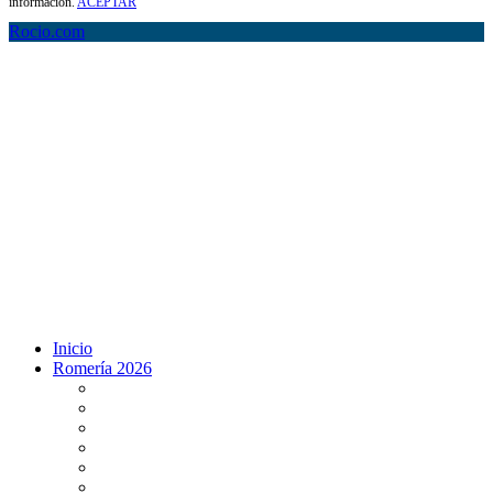
información.
ACEPTAR
Rocio.com
Inicio
Romería 2026
Programa Romería 2026
Salto de la reja 2026
Salida y Entrada de la Virgen 2026
Presentación Hdades EN DIRECTO
Misa de Pentecostés 2026 en DIRECTO
Situación Simpecados 2026