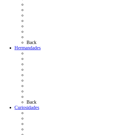
El Camino Europeo
¿Qué sabes del Rocío?
Personajes Ilustres del Rocío
Las Ermitas
El Retablo
Bibliografía
Artículos de autor
Back
Hermandades
Situación de Simpecados 2026
Carteles Rocío 2026
Hermandades y Agrupaciones
Presentación de Hermandades 2026
Los Simpecados Hdades. Filiales
Simpecados Hdades. No Filiales
Las Medallas
Las Carretas
Las Casas de Hermandad
Back
Curiosidades
Las abuelas almonteñas
El techo de la Ermita
Exvotos del Rocío
Saca de Yeguas 2025
El Rocío Chico