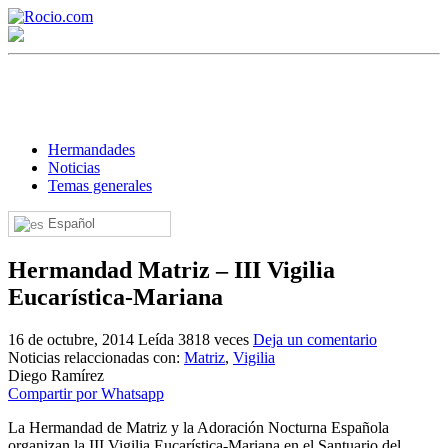
Hermandades
Noticias
Temas generales
¡Bienvenido! Soy el asistente virtual de rocio.com.
Español
¿En qué puedo ayudarte?
Hermandad Matriz – III Vigilia
Eucarística-Mariana
Historia de la Virgen del Rocío
16 de octubre, 2014
Leída 3818 veces
Deja un comentario
Noticias relaccionadas con:
Matriz
,
Vigilia
¿Cuándo es la romería del Rocío?
Diego Ramírez
Compartir por Whatsapp
¿Cuántas hermandades participan en la romería?
La Hermandad de Matriz y la Adoración Nocturna Española
¿Cuándo se construyó la primera ermita?
organizan la III Vigilia Eucarística-Mariana en el Santuario del