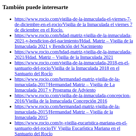
También puede interesarte
https://www.rocio.com/vigilia-de-la-inmaculada-el-viernes-7-
de-diciembre-en-el-rocio/
Vigilia de la Inmaculada el viernes 7
de diciembre en el Rocío.
https://www.rocio.com/hdad-matriz-vigilia-de-la-inmaculada-
2021-y-bendicion-del-nacimiento/
Hdad. Matriz – Vigilia de la
Inmaculada 2021 y Bendición del Nacimiento
https://www.rocio.com/hdad-matriz-vigilia-de-la-inmaculada-
2021/
Hdad. Matriz – Vigilia de la Inmaculada 2021
https://www.rocio.com/vigilia-de-la-inmaculada-2018-en-el-
santuario-del-rocio/
Vigilia de la Inmaculada 2018 en el
Santuario del Rocío
https://www.rocio.com/hermandad-matriz-vigilia-de-la-
inmaculada-2017/
Hermandad Matriz – Vigilia de La
Inmaculada 2017 y Programa de Adviento
https://www.rocio.com/vigilia-de-la-inmaculada-concepcion-
2016/
Vigilia de la Inmaculada Concepción 2016
https://www.rocio.com/hermandad-matriz-vigilia-de-la-
inmaculada-2015/
Hermandad Matriz – Vigilia de la
Inmaculada 2015
https://www.rocio.com/iv-vigilia-eucaristica-mariana-en-el-
santuario-del-rocio/
IV Vigilia Eucarística Mariana en el
Santuario del Rocío