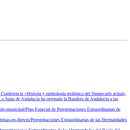
Conferencia «Historia y simbología teológica del Simpecado actual»
La Junta de Andalucía ha otorgado la Bandera de Andalucía a las
ndo-municipal/
Plan Especial de Peregrinaciones Extraordinarias de
isas-en-directo/
Peregrinaciones Extraordinarias de las Hermandades