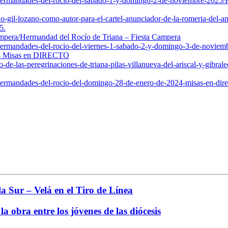
s-hermandades-del-rocio-del-sabado-1-y-domingo-2-de-noviembre-2025/
-gil-lozano-como-autor-para-el-cartel-anunciador-de-la-romeria-del-a
5.
mpera/
Hermandad del Rocío de Triana – Fiesta Campera
-hermandades-del-rocio-del-viernes-1-sabado-2-y-domingo-3-de-noviem
24- Misas en DIRECTO
e-las-peregrinaciones-de-triana-pilas-villanueva-del-ariscal-y-gibrale
-hermandades-del-rocio-del-domingo-28-de-enero-de-2024-misas-en-dire
a Sur – Velá en el Tiro de Línea
a obra entre los jóvenes de las diócesis