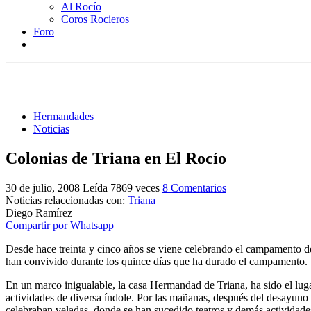
Al Rocío
Coros Rocieros
Foro
Hermandades
Noticias
Colonias de Triana en El Rocío
30 de julio, 2008
Leída 7869 veces
8 Comentarios
Noticias relaccionadas con:
Triana
Diego Ramírez
Compartir por Whatsapp
Desde hace treinta y cinco años se viene celebrando el campamento d
han convivido durante los quince días que ha durado el campamento.
En un marco inigualable, la casa Hermandad de Triana, ha sido el luga
actividades de diversa índole. Por las mañanas, después del desayuno se
celebraban veladas, donde se han sucedido teatros y demás actividades,