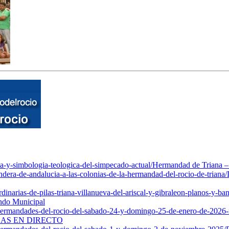
a-y-simbologia-teologica-del-simpecado-actual/
Hermandad de Triana – 
dera-de-andalucia-a-las-colonias-de-la-hermandad-del-rocio-de-triana/
dinarias-de-pilas-triana-villanueva-del-ariscal-y-gibraleon-planos-y-ba
ando Municipal
-hermandades-del-rocio-del-sabado-24-y-domingo-25-de-enero-de-2026-m
 MISAS EN DIRECTO