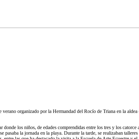
e verano organizado por la Hermandad del Rocío de Triana en la aldea 
r donde los niños, de edades comprendidas entre los tres y los catorce
 pasaba la jornada en la playa. Durante la tarde, se realizaban talleres
 entre las que ha destacado la visita a la Escuela de Arte Ecuestre y el