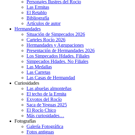
Personajes Ilustres del Rocío
Las Ermitas
El Retablo
Bibliografía
Artículos de autor
Hermandades
Situación de Simpecados 2026
Carteles Rocío 2026
Hermandades y Agrupaciones
Presentación de Hermandades 2026
Los Simpecados Hdades. Filiales
Simpecados Hdades. No Filiales
Las Medallas
Las Carretas
Las Casas de Hermandad
Curiosidades
Las abuelas almonteñas
El techo de la Ermita
Exvotos del Rocío
Saca de Yeguas 2025
El Rocío Chico
Más curiosidades…
Fotografías
Galería Fotográfica
Fotos antiguas