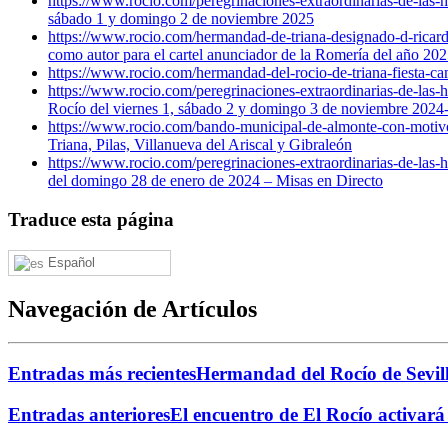
https://www.rocio.com/peregrinaciones-extraordinarias-de-la
sábado 1 y domingo 2 de noviembre 2025
https://www.rocio.com/hermandad-de-triana-designado-d-ricardo
como autor para el cartel anunciador de la Romería del año 202
https://www.rocio.com/hermandad-del-rocio-de-triana-fiesta-ca
https://www.rocio.com/peregrinaciones-extraordinarias-de-las
Rocío del viernes 1, sábado 2 y domingo 3 de noviembre 20
https://www.rocio.com/bando-municipal-de-almonte-con-motivo-d
Triana, Pilas, Villanueva del Ariscal y Gibraleón
https://www.rocio.com/peregrinaciones-extraordinarias-de-las
del domingo 28 de enero de 2024 – Misas en Directo
Traduce esta página
Español
Navegación de Artículos
Entradas más recientes
Hermandad del Rocío de Sevill
Entradas anteriores
El encuentro de El Rocío activará l