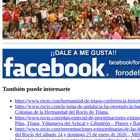
También puede interesarte
https://www.rocio.com/hermandad-de-triana-conferencia-histori
https://www.rocio.com/la-junta-de-andalucia-ha-otorgado-la-ban
Colonias de la Hermandad del Rocío de Triana.
https://www.rocio.com/plan-especial-de-peregrinaciones-extraor
Pilas, Triana, Villanueva del Ariscal y Gibraleón – Planos y B
https://www.rocio.com/peregrinaciones-extraordinarias-de-las
del Rocío del sábado 24 y domingo 25 de enero de 2026 –