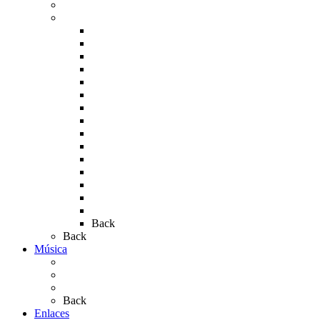
Carteles del Rocío
Fotos de la romería
Rocío 2005
Rocío 2006
Rocío 2007
Rocío 2008
Rocío 2009
Rocío 2010
Rocío 2011
Rocío 2012
Rocío 2013
Rocío 2017
Rocio 2015
Rocío 2018
Rocío 2019
Rocío 2022
Rocío 2023
Back
Back
Música
Sevillanas
Salves a La Virgen del Rocío
Videos
Back
Enlaces