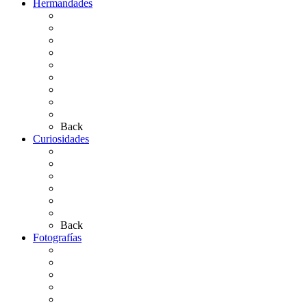
Hermandades
Situación de Simpecados 2026
Carteles Rocío 2026
Hermandades y Agrupaciones
Presentación de Hermandades 2026
Los Simpecados Hdades. Filiales
Simpecados Hdades. No Filiales
Las Medallas
Las Carretas
Las Casas de Hermandad
Back
Curiosidades
Las abuelas almonteñas
El techo de la Ermita
Exvotos del Rocío
Saca de Yeguas 2025
El Rocío Chico
Más curiosidades…
Back
Fotografías
Galería Fotográfica
Fotos antiguas
Fotos de Las Carretas
Fotos de la Virgen
La Virgen en el Simpecado