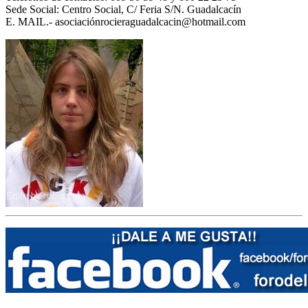
Sede Social: Centro Social, C/ Feria S/N. Guadalcacín
E. MAIL.- asociaciónrocieraguadalcacin@hotmail.com