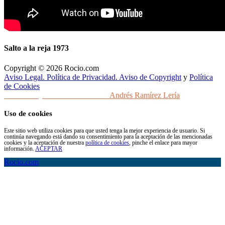
Salto a la reja 1973
Copyright © 2026 Rocio.com
Aviso Legal. Política de Privacidad. Aviso de Copyright
y
Política
de Cookies
Desarrollo y Diseño Web Sevilla
Andrés Ramírez Lería
Uso de cookies
Este sitio web utiliza cookies para que usted tenga la mejor experiencia de usuario. Si
continúa navegando está dando su consentimiento para la aceptación de las mencionadas
cookies y la aceptación de nuestra
política de cookies
, pinche el enlace para mayor
información.
ACEPTAR
Rocio.com