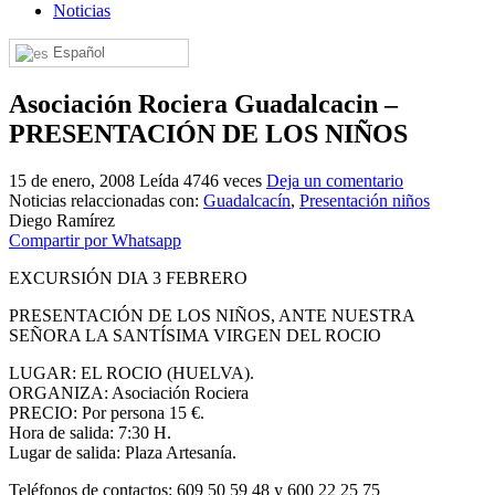
Noticias
El traslado cada siete años
Español
¿Cuales son los actos principales que se celebran en el
Rocío?
Asociación Rociera Guadalcacin –
Quiero hacer el camino,¿que tengo que hacer?
PRESENTACIÓN DE LOS NIÑOS
En el Rocío, ¿dónde me alojo?
15 de enero, 2008
Leída 4746 veces
Deja un comentario
Noticias relaccionadas con:
Guadalcacín
,
Presentación niños
Diego Ramírez
Compartir por Whatsapp
EXCURSIÓN DIA 3 FEBRERO
PRESENTACIÓN DE LOS NIÑOS, ANTE NUESTRA
SEÑORA LA SANTÍSIMA VIRGEN DEL ROCIO
LUGAR: EL ROCIO (HUELVA).
ORGANIZA: Asociación Rociera
PRECIO: Por persona 15 €.
Hora de salida: 7:30 H.
Lugar de salida: Plaza Artesanía.
Teléfonos de contactos: 609 50 59 48 y 600 22 25 75