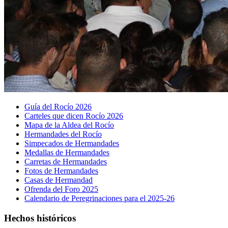
Guía del Rocío 2026
Carteles que dicen Rocío 2026
Mapa de la Aldea del Rocío
Hermandades del Rocío
Simpecados de Hermandades
Medallas de Hermandades
Carretas de Hermandades
Fotos de Hermandades
Casas de Hermandad
Ofrenda del Foro 2025
Calendario de Peregrinaciones para el 2025-26
Hechos históricos