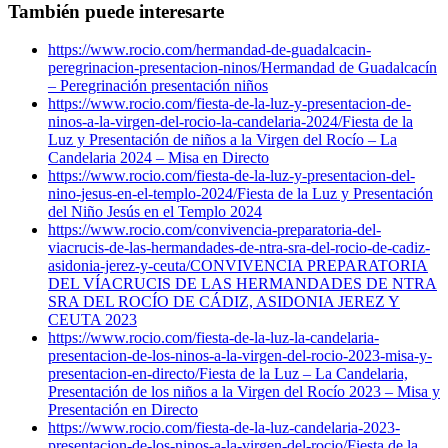
También puede interesarte
https://www.rocio.com/hermandad-de-guadalcacin-
peregrinacion-presentacion-ninos/
Hermandad de Guadalcacín
– Peregrinación presentación niños
https://www.rocio.com/fiesta-de-la-luz-y-presentacion-de-
ninos-a-la-virgen-del-rocio-la-candelaria-2024/
Fiesta de la
Luz y Presentación de niños a la Virgen del Rocío – La
Candelaria 2024 – Misa en Directo
https://www.rocio.com/fiesta-de-la-luz-y-presentacion-del-
nino-jesus-en-el-templo-2024/
Fiesta de la Luz y Presentación
del Niño Jesús en el Templo 2024
https://www.rocio.com/convivencia-preparatoria-del-
viacrucis-de-las-hermandades-de-ntra-sra-del-rocio-de-cadiz-
asidonia-jerez-y-ceuta/
CONVIVENCIA PREPARATORIA
DEL VÍACRUCIS DE LAS HERMANDADES DE NTRA
SRA DEL ROCÍO DE CÁDIZ, ASIDONIA JEREZ Y
CEUTA 2023
https://www.rocio.com/fiesta-de-la-luz-la-candelaria-
presentacion-de-los-ninos-a-la-virgen-del-rocio-2023-misa-y-
presentacion-en-directo/
Fiesta de la Luz – La Candelaria,
Presentación de los niños a la Virgen del Rocío 2023 – Misa y
Presentación en Directo
https://www.rocio.com/fiesta-de-la-luz-candelaria-2023-
presentacion-de-los-ninos-a-la-virgen-del-rocio/
Fiesta de la