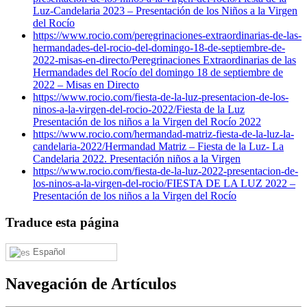
Luz-Candelaria 2023 – Presentación de los Niños a la Virgen
del Rocío
https://www.rocio.com/peregrinaciones-extraordinarias-de-las-
hermandades-del-rocio-del-domingo-18-de-septiembre-de-
2022-misas-en-directo/
Peregrinaciones Extraordinarias de las
Hermandades del Rocío del domingo 18 de septiembre de
2022 – Misas en Directo
https://www.rocio.com/fiesta-de-la-luz-presentacion-de-los-
ninos-a-la-virgen-del-rocio-2022/
Fiesta de la Luz
Presentación de los niños a la Virgen del Rocío 2022
https://www.rocio.com/hermandad-matriz-fiesta-de-la-luz-la-
candelaria-2022/
Hermandad Matriz – Fiesta de la Luz- La
Candelaria 2022. Presentación niños a la Virgen
https://www.rocio.com/fiesta-de-la-luz-2022-presentacion-de-
los-ninos-a-la-virgen-del-rocio/
FIESTA DE LA LUZ 2022 –
Presentación de los niños a la Virgen del Rocío
Traduce esta página
Español
Navegación de Artículos