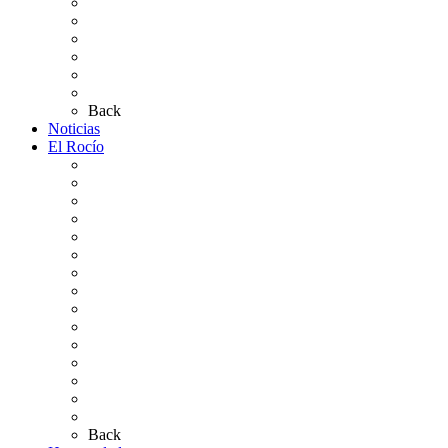
Altares de Culto 2026
Pases Romería 2026
Carteles Rocío 2026
Plano de la Aldea
Planos de los caminos
Preguntas frecuentes
Back
Noticias
El Rocío
Qué es el Rocío
La Leyenda
Ir al Rocío
La Virgen del Rocío
La Coronación
Cronología
El Rocío Chico
El Traslado
El Camino Europeo
¿Qué sabes del Rocío?
Personajes Ilustres del Rocío
Las Ermitas
El Retablo
Bibliografía
Artículos de autor
Back