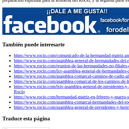
preparación espiritual para la Romería del Rocío, y la segunsa parte e
También puede interesarte
https://www.rocio.com/comunicado-de-la-hermandad-matriz-ant
https://www.rocio.com/asamblea-general-de-hermandades-del-r
https://www.rocio.com/reunion-de-las-hermandades-no-filiales-
https://www.rocio.com/lxv-asamblea-general-de-hermandades-d
https://www.rocio.com/asamblea-comarcal-caminos-de-cadiz-al
https://www.rocio.com/asamblea-comarcal-de-los-caminos-de-h
https://www.rocio.com/lxiv-asamblea-general-de-presidentes-y
Rocío
https://www.rocio.com/hermandad-matriz-en-febrero-y-marzo-s
https://www.rocio.com/asamblea-comarcal-hermandades-del-ro
https://www.rocio.com/asamblea-general-de-presidentes-y-her
Traduce esta página