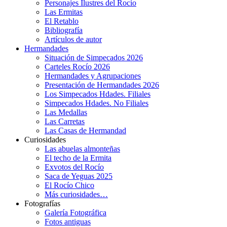
Personajes Ilustres del Rocío
Las Ermitas
El Retablo
Bibliografía
Artículos de autor
Hermandades
Situación de Simpecados 2026
Carteles Rocío 2026
Hermandades y Agrupaciones
Presentación de Hermandades 2026
Los Simpecados Hdades. Filiales
Simpecados Hdades. No Filiales
Las Medallas
Las Carretas
Las Casas de Hermandad
Curiosidades
Las abuelas almonteñas
El techo de la Ermita
Exvotos del Rocío
Saca de Yeguas 2025
El Rocío Chico
Más curiosidades…
Fotografías
Galería Fotográfica
Fotos antiguas