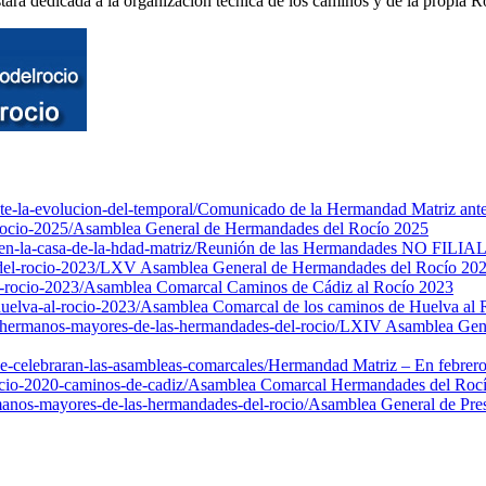
stará dedicada a la organización técnica de los caminos y de la propia 
e-la-evolucion-del-temporal/
Comunicado de la Hermandad Matriz ante 
ocio-2025/
Asamblea General de Hermandades del Rocío 2025
en-la-casa-de-la-hdad-matriz/
Reunión de las Hermandades NO FILIALE
el-rocio-2023/
LXV Asamblea General de Hermandades del Rocío 20
-rocio-2023/
Asamblea Comarcal Caminos de Cádiz al Rocío 2023
uelva-al-rocio-2023/
Asamblea Comarcal de los caminos de Huelva al 
-hermanos-mayores-de-las-hermandades-del-rocio/
LXIV Asamblea Gener
e-celebraran-las-asambleas-comarcales/
Hermandad Matriz – En febrero
cio-2020-caminos-de-cadiz/
Asamblea Comarcal Hermandades del Rocí
manos-mayores-de-las-hermandades-del-rocio/
Asamblea General de Pre