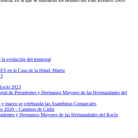
Romería, en la que se ultimarán los detalles del Plan Romero 2009.
la evolución del temporal
S en la Casa de la Hdad. Matriz
23
Rocío 2023
al de Presidentes y Hermanos Mayores de las Hermandades del
 y marzo se celebrarán las Asambleas Comarcales
o 2020 – Caminos de Cádiz
sidentes y Hermanos Mayores de las Hermandades del Rocío