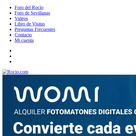
Foro del Rocío
Foro de Sevillanas
Videos
Libro de Visitas
Preguntas Frecuentes
Contacto
Mi cuenta