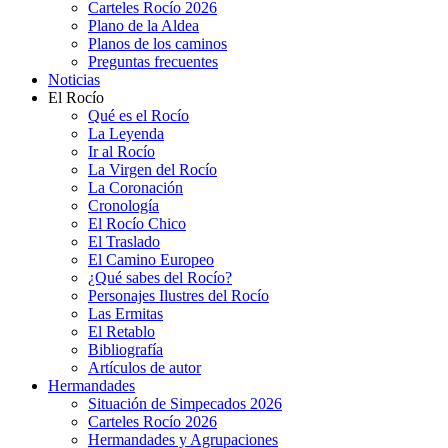
Carteles Rocío 2026
Plano de la Aldea
Planos de los caminos
Preguntas frecuentes
Noticias
El Rocío
Qué es el Rocío
La Leyenda
Ir al Rocío
La Virgen del Rocío
La Coronación
Cronología
El Rocío Chico
El Traslado
El Camino Europeo
¿Qué sabes del Rocío?
Personajes Ilustres del Rocío
Las Ermitas
El Retablo
Bibliografía
Artículos de autor
Hermandades
Situación de Simpecados 2026
Carteles Rocío 2026
Hermandades y Agrupaciones