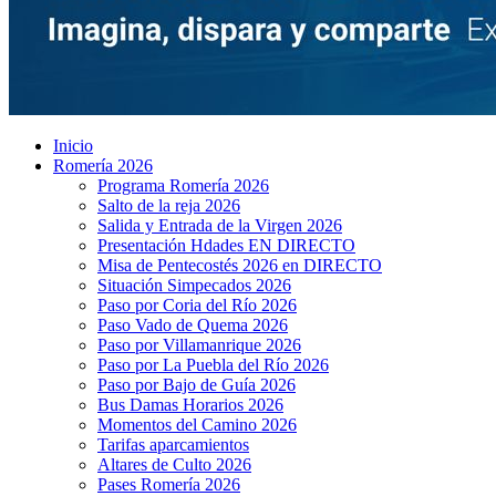
Inicio
Romería 2026
Programa Romería 2026
Salto de la reja 2026
Salida y Entrada de la Virgen 2026
Presentación Hdades EN DIRECTO
Misa de Pentecostés 2026 en DIRECTO
Situación Simpecados 2026
Paso por Coria del Río 2026
Paso Vado de Quema 2026
Paso por Villamanrique 2026
Paso por La Puebla del Río 2026
Paso por Bajo de Guía 2026
Bus Damas Horarios 2026
Momentos del Camino 2026
Tarifas aparcamientos
Altares de Culto 2026
Pases Romería 2026