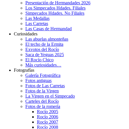
Presentación de Hermandades 2026
Los Simpecados Hdades. Filiales
Simpecados Hdades. No Filiales
Las Medallas
Las Carretas
Las Casas de Hermandad
Curiosidades
Las abuelas almonteñas
El techo de la Ermita
Exvotos del Rocío
Saca de Yeguas 2025
El Rocío Chico
Más curiosidades…
Fotografías
Galería Fotográfica
Fotos antiguas
Fotos de Las Carretas
Fotos de la Virgen
La Virgen en el Simpecado
Carteles del Rocío
Fotos de la romería
Rocío 2005
Rocío 2006
Rocío 2007
Rocío 2008