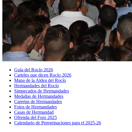
Guía del Rocío 2026
Carteles que dicen Rocío 2026
Mapa de la Aldea del Rocío
Hermandades del Rocío
Simpecados de Hermandades
Medallas de Hermandades
Carretas de Hermandades
Fotos de Hermandades
Casas de Hermandad
Ofrenda del Foro 2025
Calendario de Peregrinaciones para el 2025-26