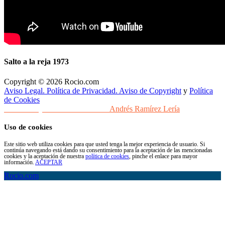
Salto a la reja 1973
Copyright © 2026 Rocio.com
Aviso Legal. Política de Privacidad. Aviso de Copyright
y
Política
de Cookies
Desarrollo y Diseño Web Sevilla
Andrés Ramírez Lería
Uso de cookies
Este sitio web utiliza cookies para que usted tenga la mejor experiencia de usuario. Si
continúa navegando está dando su consentimiento para la aceptación de las mencionadas
cookies y la aceptación de nuestra
política de cookies
, pinche el enlace para mayor
información.
ACEPTAR
Rocio.com