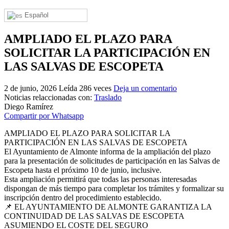
El traslado cada siete años
Español
¿Cuales son los actos principales que se celebran en el
Rocío?
AMPLIADO EL PLAZO PARA
SOLICITAR LA PARTICIPACIÓN EN
Quiero hacer el camino,¿que tengo que hacer?
LAS SALVAS DE ESCOPETA
En el Rocío, ¿dónde me alojo?
2 de junio, 2026
Leída 286 veces
Deja un comentario
Noticias relaccionadas con:
Traslado
Diego Ramírez
Compartir por Whatsapp
AMPLIADO EL PLAZO PARA SOLICITAR LA
PARTICIPACIÓN EN LAS SALVAS DE ESCOPETA
El Ayuntamiento de Almonte informa de la ampliación del plazo
para la presentación de solicitudes de participación en las Salvas de
Escopeta hasta el próximo 10 de junio, inclusive.
Esta ampliación permitirá que todas las personas interesadas
dispongan de más tiempo para completar los trámites y formalizar su
inscripción dentro del procedimiento establecido.
📌 EL AYUNTAMIENTO DE ALMONTE GARANTIZA LA
CONTINUIDAD DE LAS SALVAS DE ESCOPETA
ASUMIENDO EL COSTE DEL SEGURO