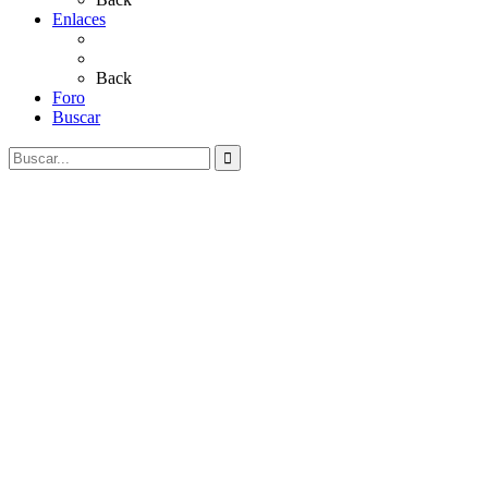
Enlaces
Al Rocío
Coros Rocieros
Back
Foro
Buscar