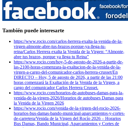
También puede interesarte
https://www.rocio.com/carlos-herrera-exalta-la-venida-de-la-
virgen-almonte-abre-tus-brazos-porque-ya-llega-tu-
reina/
Carlos Herrera exalta la Venida de la Virgen: “Almonte,
abre tus brazos, porque ya llega tu Reina”
https://www.rocio.com/hoy-5-de-agosto-de-2026-a-partir-de-
las-2100-horas-comenzara-la-exaltacion-de-la-venida-de-la-
virgen-a-cargo-del-comunicador-carlos-herrera-crusset/
En
DIRECTO – Hoy, 5 de agosto de 2026, a partir de las 21:00
horas comenzará la Exaltación de la Venida de la Virgen, a
cargo del comunicador Carlos Herrera Crusset.
https://www.rocio.com/horarios-de-autobuses-damas-para-la-
venida-de-la-virgen-2026/
Horarios de autobuses Damas para
la Venida de la Virgen 2026
https://www.rocio.com/venida-de-la-virgen-del-rocio-2026-
horarios-bus-damas-bando-municipal-aparcamientos-y-cortes-
de-carretera/
Venida de la Virgen del Rocío 2026 – Horarios
Bus Damas, Bando Municipal, Aparcamientos y Cortes de