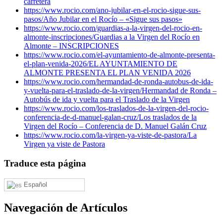
carretera
https://www.rocio.com/ano-jubilar-en-el-rocio-sigue-sus-
pasos/
Año Jubilar en el Rocío – «Sigue sus pasos»
https://www.rocio.com/guardias-a-la-virgen-del-rocio-en-
almonte-inscripciones/
Guardias a la Virgen del Rocío en
Almonte – INSCRIPCIONES
https://www.rocio.com/el-ayuntamiento-de-almonte-presenta-
el-plan-venida-2026/
EL AYUNTAMIENTO DE
ALMONTE PRESENTA EL PLAN VENIDA 2026
https://www.rocio.com/hermandad-de-ronda-autobus-de-ida-
y-vuelta-para-el-traslado-de-la-virgen/
Hermandad de Ronda –
Autobús de ida y vuelta para el Traslado de la Virgen
https://www.rocio.com/los-traslados-de-la-virgen-del-rocio-
conferencia-de-d-manuel-galan-cruz/
Los traslados de la
Virgen del Rocío – Conferencia de D. Manuel Galán Cruz
https://www.rocio.com/la-virgen-ya-viste-de-pastora/
La
Virgen ya viste de Pastora
Traduce esta página
Español
Navegación de Artículos