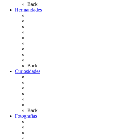
Back
Hermandades
Situación de Simpecados 2026
Carteles Rocío 2026
Hermandades y Agrupaciones
Presentación de Hermandades 2026
Los Simpecados Hdades. Filiales
Simpecados Hdades. No Filiales
Las Medallas
Las Carretas
Las Casas de Hermandad
Back
Curiosidades
Las abuelas almonteñas
El techo de la Ermita
Exvotos del Rocío
Saca de Yeguas 2025
El Rocío Chico
Más curiosidades…
Back
Fotografías
Galería Fotográfica
Fotos antiguas
Fotos de Las Carretas
Fotos de la Virgen