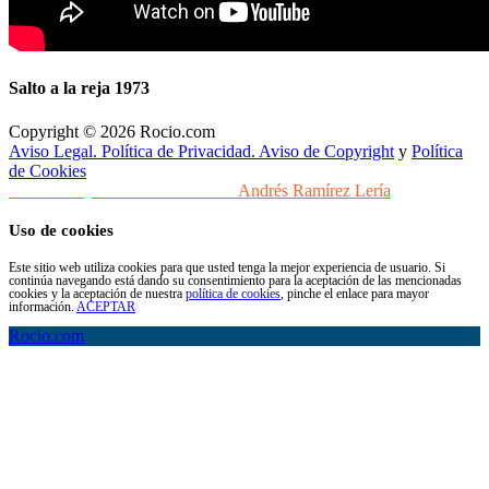
Salto a la reja 1973
Copyright © 2026 Rocio.com
Aviso Legal. Política de Privacidad. Aviso de Copyright
y
Política
de Cookies
Desarrollo y Diseño Web Sevilla
Andrés Ramírez Lería
Uso de cookies
Este sitio web utiliza cookies para que usted tenga la mejor experiencia de usuario. Si
continúa navegando está dando su consentimiento para la aceptación de las mencionadas
cookies y la aceptación de nuestra
política de cookies
, pinche el enlace para mayor
información.
ACEPTAR
Rocio.com