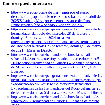
También puede interesarte
https://www.rocio.com/sabatina-y-misa-por-el-eterno-
descanso-del-papa-francisco-en-video-sabado-26-de-abril-de-
2025/
Sabatina y Misa por el eterno descanso del Papa
Francisco en Vídeo – Sábado 26 de abril de 2025
https://www.rocio.com/peregrinaciones-extraordinarias-de-las-
hermandades-del-rocio-del-miercoles-28-de-febrero-y-
domingo-3-de-marzo-de-2024-misas-en-
directo/
Peregrinaciones Extraordinarias de las Hermandades
del Rocío del miércoles 28 de febrero y domingo 3 de marzo
de 2024 – Misas en Directo
https://www.rocio.com/hermandad-de-bruselas-sabatina-
sabado-11-de-marzo-en-el-foyer-catholique-rue-du-cornet-51-
1040-etterbek/
Hermandad de Bruselas – Sabatina, sábado 11
de Marzo, en el Foyer Catholique, rue du Cornet 51, 1040
Etterbek
https://www.rocio.com/peregrinaciones-extraordinarias-de-las-
hermandades-del-rocio-del-martes-28-de-febrero-y-domingo-
5-de-marzo-de-2023-misas-en-directo/
Peregrinaciones
Extraordinarias de las Hermandades del Rocío del martes 28
de febrero y domingo 5 de marzo de 2023 – Misas en Directo
https://www.rocio.com/hermandad-de-bruselas-sabatina-de-
febrero-2023/
Hermandad de Bruselas – Sabatina de febrero