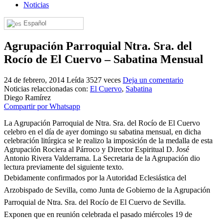
Noticias
El traslado cada siete años
Español
¿Cuales son los actos principales que se celebran en el
Rocío?
Agrupación Parroquial Ntra. Sra. del
Quiero hacer el camino,¿que tengo que hacer?
Rocío de El Cuervo – Sabatina Mensual
En el Rocío, ¿dónde me alojo?
24 de febrero, 2014
Leída 3527 veces
Deja un comentario
Noticias relaccionadas con:
El Cuervo
,
Sabatina
Diego Ramírez
Compartir por Whatsapp
La Agrupación Parroquial de Ntra. Sra. del Rocío de El Cuervo
celebro en el día de ayer domingo su sabatina mensual, en dicha
celebración litúrgica se le realizo la imposición de la medalla de esta
Agrupación Rociera al Párroco y Director Espiritual D. José
Antonio Rivera Valderrama. La Secretaria de la Agrupación dio
lectura previamente del siguiente texto.
Debidamente confirmados por la Autoridad Eclesiástica del
Arzobispado de Sevilla, como Junta de Gobierno de la Agrupación
Parroquial de Ntra. Sra. del Rocío de El Cuervo de Sevilla.
Exponen que en reunión celebrada el pasado miércoles 19 de