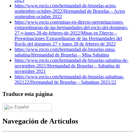
2023
https://www.rocio.com/hermandad-de-bruselas-actos-
septiembre-octubre-2022/
Hermandad de Bruselas – Actos
septiembre-octubre 2022
https://www.rocio.com/misas-en-directo-peregrinaciones-
extraordinarias-de-las-hermandades-del-rocio-del-domingo-
27-y-lunes-28-de-febrero-de-2022/
Misas en Directo –
Peregrinaciones Extraordinarias de las Hermandades del
Rocío del domingo 27 y lunes 28 de febrero de 2022
https://www.rocio.com/hermandad-de-bruselas-misa-
sabatina/
Hermandad de Bruselas – Misa Sabatina
https://www.rocio.com/hermandad-de-bruselas-sabatina-de-
noviembre-2021/
Hermandad de Bruselas – Sabatina de
noviembre 2021
https://www.rocio.com/hermandad-de-bruselas-sabatinas-
202122/
Hermandad de Bruselas – Sabatinas 2021/22
Traduce esta página
Español
Navegación de Artículos