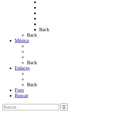
Rocio 2015
Rocío 2018
Rocío 2019
Rocío 2022
Rocío 2023
Back
Back
Música
Sevillanas
Salves a La Virgen del Rocío
Videos
Back
Enlaces
Al Rocío
Coros Rocieros
Back
Foro
Buscar