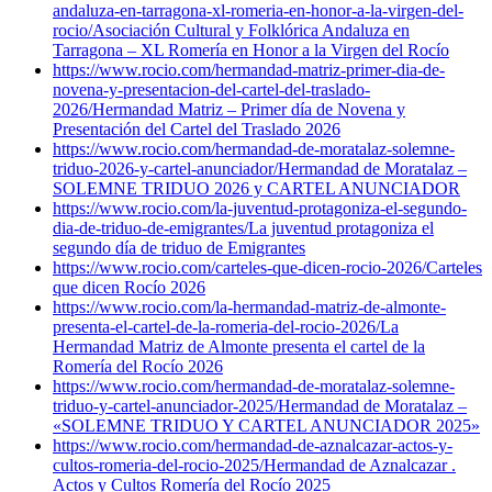
andaluza-en-tarragona-xl-romeria-en-honor-a-la-virgen-del-
rocio/
Asociación Cultural y Folklórica Andaluza en
Tarragona – XL Romería en Honor a la Virgen del Rocío
https://www.rocio.com/hermandad-matriz-primer-dia-de-
novena-y-presentacion-del-cartel-del-traslado-
2026/
Hermandad Matriz – Primer día de Novena y
Presentación del Cartel del Traslado 2026
https://www.rocio.com/hermandad-de-moratalaz-solemne-
triduo-2026-y-cartel-anunciador/
Hermandad de Moratalaz –
SOLEMNE TRIDUO 2026 y CARTEL ANUNCIADOR
https://www.rocio.com/la-juventud-protagoniza-el-segundo-
dia-de-triduo-de-emigrantes/
La juventud protagoniza el
segundo día de triduo de Emigrantes
https://www.rocio.com/carteles-que-dicen-rocio-2026/
Carteles
que dicen Rocío 2026
https://www.rocio.com/la-hermandad-matriz-de-almonte-
presenta-el-cartel-de-la-romeria-del-rocio-2026/
La
Hermandad Matriz de Almonte presenta el cartel de la
Romería del Rocío 2026
https://www.rocio.com/hermandad-de-moratalaz-solemne-
triduo-y-cartel-anunciador-2025/
Hermandad de Moratalaz –
«SOLEMNE TRIDUO Y CARTEL ANUNCIADOR 2025»
https://www.rocio.com/hermandad-de-aznalcazar-actos-y-
cultos-romeria-del-rocio-2025/
Hermandad de Aznalcazar .
Actos y Cultos Romería del Rocío 2025