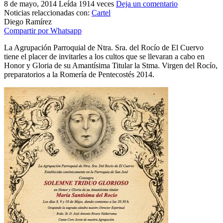
8 de mayo, 2014
Leída 1914 veces
Deja un comentario
El traslado cada siete años
Noticias relaccionadas con:
Cartel
Diego Ramírez
¿Cuales son los actos principales que se celebran en el
Compartir por Whatsapp
Rocío?
La Agrupación Parroquial de Ntra. Sra. del Rocío de El Cuervo
Quiero hacer el camino,¿que tengo que hacer?
tiene el placer de invitarles a los cultos que se llevaran a cabo en
Honor y Gloria de su Amantísima Titular la Stma. Virgen del Rocío,
En el Rocío, ¿dónde me alojo?
preparatorios a la Romería de Pentecostés 2014.