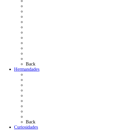
La Virgen del Rocío
La Coronación
Cronología
El Rocío Chico
El Traslado
El Camino Europeo
¿Qué sabes del Rocío?
Personajes Ilustres del Rocío
Las Ermitas
El Retablo
Bibliografía
Artículos de autor
Back
Hermandades
Situación de Simpecados 2026
Carteles Rocío 2026
Hermandades y Agrupaciones
Presentación de Hermandades 2026
Los Simpecados Hdades. Filiales
Simpecados Hdades. No Filiales
Las Medallas
Las Carretas
Las Casas de Hermandad
Back
Curiosidades