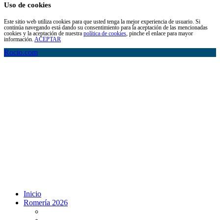
Uso de cookies
Este sitio web utiliza cookies para que usted tenga la mejor experiencia de usuario. Si
continúa navegando está dando su consentimiento para la aceptación de las mencionadas
cookies y la aceptación de nuestra
política de cookies
, pinche el enlace para mayor
información.
ACEPTAR
Rocio.com
Inicio
Romería 2026
Programa Romería 2026