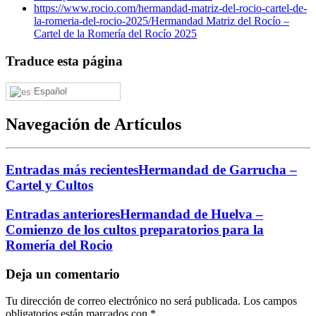
https://www.rocio.com/hermandad-matriz-del-rocio-cartel-de-
la-romeria-del-rocio-2025/
Hermandad Matriz del Rocío –
Cartel de la Romería del Rocío 2025
Traduce esta página
Español
Navegación de Artículos
Entradas más recientes
Hermandad de Garrucha –
Cartel y Cultos
Entradas anteriores
Hermandad de Huelva –
Comienzo de los cultos preparatorios para la
Romería del Rocio
Deja un comentario
Tu dirección de correo electrónico no será publicada.
Los campos
obligatorios están marcados con
*