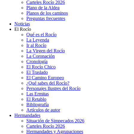
Carteles Rocío 2026
Plano de la Aldea
Planos de los caminos
Preguntas frecuentes
Noticias
El Rocío
Qué es el Rocío
La Leyenda
Ir al Rocío
La Virgen del Rocío
La Coronación
Cronología
El Rocío Chico
El Traslado
El Camino Europeo
¿Qué sabes del Rocío?
Personajes Ilustres del Rocío
Las Ermitas
El Retablo
Bibliografía
Artículos de autor
Hermandades
Situación de Simpecados 2026
Carteles Rocío 2026
Hermandades y Agrupaciones