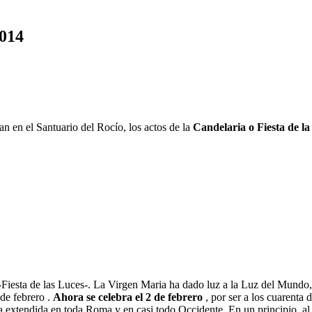
2014
n en el Santuario del Rocío, los actos de la
Candelaria o Fiesta de l
Fiesta de las Luces-. La Virgen Maria ha dado luz a la Luz del Mundo, J
 de febrero .
Ahora se celebra el 2 de febrero
, por ser a los cuarenta d
taba extendida en toda Roma y en casi todo Occidente. En un principio, a