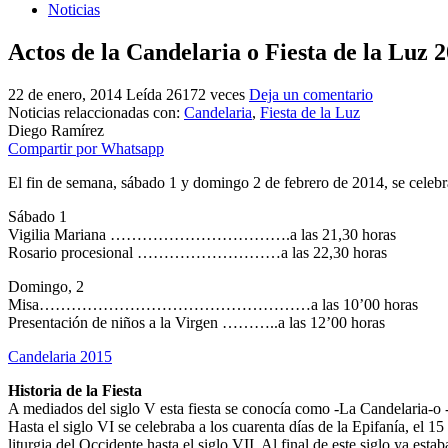
Noticias
Actos de la Candelaria o Fiesta de la Luz 
22 de enero, 2014
Leída 26172 veces
Deja un comentario
Noticias relaccionadas con:
Candelaria
,
Fiesta de la Luz
Diego Ramírez
Compartir por Whatsapp
El fin de semana, sábado 1 y domingo 2 de febrero de 2014, se celebra
Sábado 1
Vigilia Mariana …………………………….a las 21,30 horas
Rosario procesional ………………………a las 22,30 horas
Domingo, 2
Misa……………………………………………a las 10’00 horas
Presentación de niños a la Virgen ………..a las 12’00 horas
Candelaria 2015
Historia de la Fiesta
A mediados del siglo V esta fiesta se conocía como -La Candelaria-o -
Hasta el siglo VI se celebraba a los cuarenta días de la Epifanía, el 15
liturgia del Occidente hasta el siglo VII. Al final de este siglo ya es