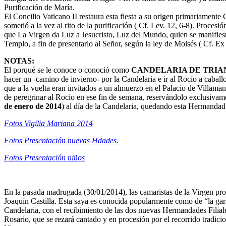
Purificación de María.
El Concilio Vaticano II restaura esta fiesta a su origen primariament
sometió a la vez al rito de la purificación ( Cf. Lev. 12, 6-8). Procesi
que La Virgen da Luz a Jesucristo, Luz del Mundo, quien se manifiest
Templo, a fin de presentarlo al Señor, según la ley de Moisés ( Cf. Ex
NOTAS:
El porqué se le conoce o conoció como
CANDELARIA DE TRIA
hacer un -camino de invierno- por la Candelaria e ir al Rocío a caba
que a la vuelta eran invitados a un almuerzo en el Palacio de Villa
de peregrinar al Rocío en ese fin de semana, reservándolo exclusiva
de enero de 2014
) al día de la Candelaria, quedando esta Hermandad c
Fotos Vigilia Mariana 2014
Fotos Presentación nuevas Hdades.
Fotos Presentación niños
En la pasada madrugada (30/01/2014), las camaristas de la Virgen pro
Joaquín Castilla. Esta saya es conocida popularmente como de “la garr
Candelaria, con el recibimiento de las dos nuevas Hermandades Filiales,
Rosario, que se rezará cantado y en procesión por el recorrido tradicio