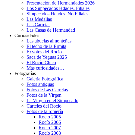
Presentación de Hermandades 2026
Los Simpecados Hdades. Filiales
Simpecados Hdades. No Filiales
Las Medallas
Las Carretas
Las Casas de Hermandad
Curiosidades
Las abuelas almonteñas
El techo de la Ermita
Exvotos del Rocío
Saca de Yeguas 2025
El Rocío Chico
Más curiosidades…
Fotografías
Galería Fotográfica
Fotos antiguas
Fotos de Las Carretas
Fotos de la Virgen
La Virgen en el Simpecado
Carteles del Rocío
Fotos de la romería
Rocío 2005
Rocío 2006
Rocío 2007
Rocío 2008