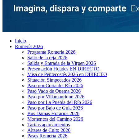
Inicio
Romería 2026
Programa Romería 2026
Salto de la reja 2026
Salida y Entrada de la Virgen 2026
Presentación Hdades EN DIRECTO
Misa de Pentecostés 2026 en DIRECTO
Situación Simpecados 2026
Paso por Coria del Río 2026
Paso Vado de Quema 2026
Paso por Villamanrique 2026
Paso por La Puebla del Río 2026
Paso por Bajo de Guía 2026
Bus Damas Horarios 2026
Momentos del Camino 2026
Tarifas aparcamientos
Altares de Culto 2026
Pases Romería 2026