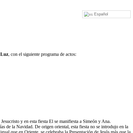
Español
a Luz
, con el siguiente programa de actos:
esucristo y en esta fiesta El se manifiesta a Simeón y Ana.
ías de la Navidad. De origen oriental, esta fiesta no se introdujo en la
l igual que en Oriente, se celebraba la Presentación de Jesús más que la