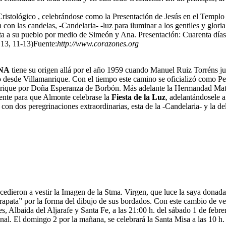
e Cristológico , celebrándose como la Presentación de Jesús en el Templ
ón con las candelas, -Candelaria- -luz para iluminar a los gentiles y glor
a a su pueblo por medio de Simeón y Ana. Presentación: Cuarenta días 
 13, 11-13)Fuente:
http://www.corazones.org
NA
tiene su origen allá por el año 1959 cuando Manuel Ruiz Torréns 
llo desde Villamanrique. Con el tiempo este camino se oficializó como 
manrique por Doña Esperanza de Borbón. Más adelante la Hermandad Matr
mente para que Almonte celebrase la
Fiesta de la Luz
, adelantándosele a
on dos peregrinaciones extraordinarias, esta de la -Candelaria- y la de
cedieron a vestir la Imagen de la Stma. Virgen, que luce la saya donada
apata” por la forma del dibujo de sus bordados. Con este cambio de ves
 Albaida del Aljarafe y Santa Fe, a las 21:00 h. del sábado 1 de febrero
nal. El domingo 2 por la mañana, se celebrará la Santa Misa a las 10 h. 