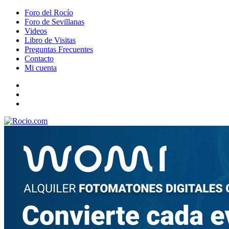
Foro del Rocío
Foro de Sevillanas
Videos
Libro de Visitas
Preguntas Frecuentes
Contacto
Mi cuenta