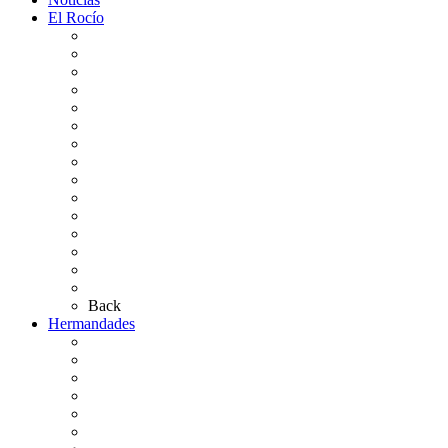
El Rocío
Qué es el Rocío
La Leyenda
Ir al Rocío
La Virgen del Rocío
La Coronación
Cronología
El Rocío Chico
El Traslado
El Camino Europeo
¿Qué sabes del Rocío?
Personajes Ilustres del Rocío
Las Ermitas
El Retablo
Bibliografía
Artículos de autor
Back
Hermandades
Situación de Simpecados 2026
Carteles Rocío 2026
Hermandades y Agrupaciones
Presentación de Hermandades 2026
Los Simpecados Hdades. Filiales
Simpecados Hdades. No Filiales