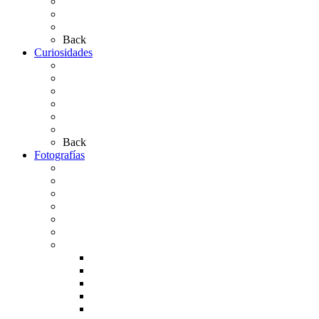
Las Medallas
Las Carretas
Las Casas de Hermandad
Back
Curiosidades
Las abuelas almonteñas
El techo de la Ermita
Exvotos del Rocío
Saca de Yeguas 2025
El Rocío Chico
Más curiosidades…
Back
Fotografías
Galería Fotográfica
Fotos antiguas
Fotos de Las Carretas
Fotos de la Virgen
La Virgen en el Simpecado
Carteles del Rocío
Fotos de la romería
Rocío 2005
Rocío 2006
Rocío 2007
Rocío 2008
Rocío 2009