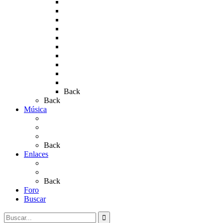
Rocío 2010
Rocío 2011
Rocío 2012
Rocío 2013
Rocío 2017
Rocio 2015
Rocío 2018
Rocío 2019
Rocío 2022
Rocío 2023
Back
Back
Música
Sevillanas
Salves a La Virgen del Rocío
Videos
Back
Enlaces
Al Rocío
Coros Rocieros
Back
Foro
Buscar