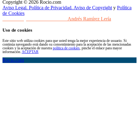
Copyright © 2026 Rocio.com
Aviso Legal. Política de Privacidad. Aviso de Copyright
y
Política
de Cookies
Desarrollo y Diseño Web Sevilla
Andrés Ramírez Lería
Uso de cookies
Este sitio web utiliza cookies para que usted tenga la mejor experiencia de usuario. Si
continúa navegando está dando su consentimiento para la aceptación de las mencionadas
cookies y la aceptación de nuestra
política de cookies
, pinche el enlace para mayor
información.
ACEPTAR
Rocio.com