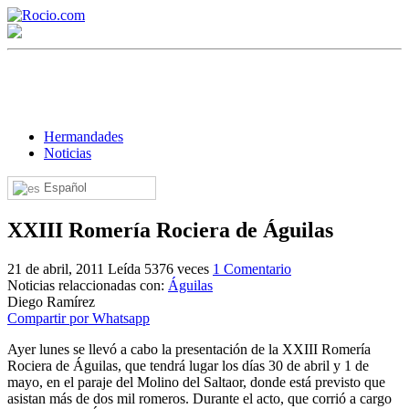
Hermandades
Noticias
Español
¡Bienvenido! Soy el asistente virtual de rocio.com.
XXIII Romería Rociera de Águilas
¿En qué puedo ayudarte?
21 de abril, 2011
Leída 5376 veces
1 Comentario
Noticias relaccionadas con:
Águilas
Historia de la Virgen del Rocío
Diego Ramírez
Compartir por Whatsapp
¿Cuándo es la romería del Rocío?
Ayer lunes se llevó a cabo la presentación de la XXIII Romería
¿Cuántas hermandades participan en la romería?
Rociera de Águilas, que tendrá lugar los días 30 de abril y 1 de
mayo, en el paraje del Molino del Saltaor, donde está previsto que
¿Cuándo se construyó la primera ermita?
asistan más de dos mil romeros. Durante el acto, que corrió a cargo