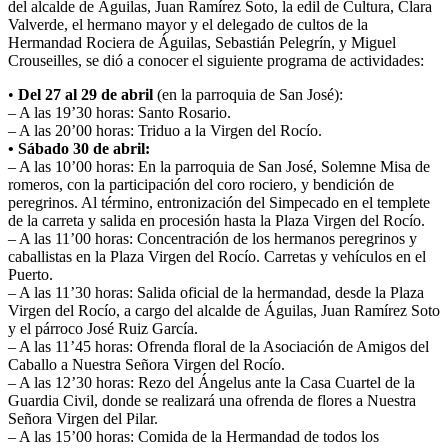
del alcalde de Águilas, Juan Ramírez Soto, la edil de Cultura, Clara
El traslado cada siete años
Valverde, el hermano mayor y el delegado de cultos de la
Hermandad Rociera de Águilas, Sebastián Pelegrín, y Miguel
¿Cuales son los actos principales que se celebran en el
Crouseilles, se dió a conocer el siguiente programa de actividades:
Rocío?
•
Del 27 al 29 de abril
(en la parroquia de San José):
Quiero hacer el camino,¿que tengo que hacer?
– A las 19’30 horas: Santo Rosario.
– A las 20’00 horas: Triduo a la Virgen del Rocío.
En el Rocío, ¿dónde me alojo?
• Sábado 30 de abril:
– A las 10’00 horas: En la parroquia de San José, Solemne Misa de
romeros, con la participación del coro rociero, y bendición de
peregrinos. Al término, entronización del Simpecado en el templete
de la carreta y salida en procesión hasta la Plaza Virgen del Rocío.
– A las 11’00 horas: Concentración de los hermanos peregrinos y
caballistas en la Plaza Virgen del Rocío. Carretas y vehículos en el
Puerto.
– A las 11’30 horas: Salida oficial de la hermandad, desde la Plaza
Virgen del Rocío, a cargo del alcalde de Águilas, Juan Ramírez Soto
y el párroco José Ruiz García.
– A las 11’45 horas: Ofrenda floral de la Asociación de Amigos del
Caballo a Nuestra Señora Virgen del Rocío.
– A las 12’30 horas: Rezo del Ángelus ante la Casa Cuartel de la
Guardia Civil, donde se realizará una ofrenda de flores a Nuestra
Señora Virgen del Pilar.
– A las 15’00 horas: Comida de la Hermandad de todos los