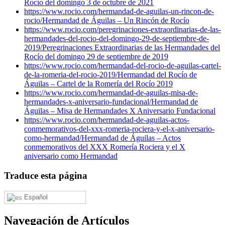
Rocío del domingo 3 de octubre de 2021
https://www.rocio.com/hermandad-de-aguilas-un-rincon-de-
rocio/
Hermandad de Águilas – Un Rincón de Rocío
https://www.rocio.com/peregrinaciones-extraordinarias-de-las-
hermandades-del-rocio-del-domingo-29-de-septiembre-de-
2019/
Peregrinaciones Extraordinarias de las Hermandades del
Rocío del domingo 29 de septiembre de 2019
https://www.rocio.com/hermandad-del-rocio-de-aguilas-cartel-
de-la-romeria-del-rocio-2019/
Hermandad del Rocío de
Águilas – Cartel de la Romería del Rocío 2019
https://www.rocio.com/hermandad-de-aguilas-misa-de-
hermandades-x-aniversario-fundacional/
Hermandad de
Águilas – Misa de Hermandades X Aniversario Fundacional
https://www.rocio.com/hermandad-de-aguilas-actos-
conmemorativos-del-xxx-romeria-rociera-y-el-x-aniversario-
como-hermandad/
Hermandad de Águilas – Actos
conmemorativos del XXX Romería Rociera y el X
aniversario como Hermandad
Traduce esta página
Español
Navegación de Artículos